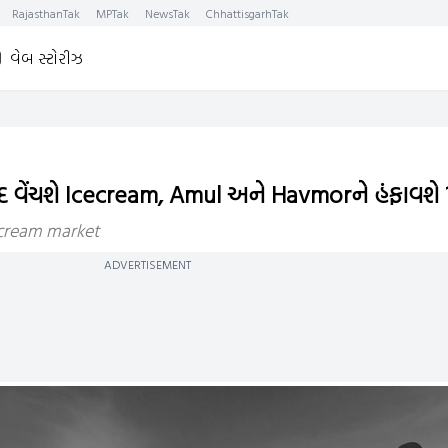
RajasthanTak
MPTak
NewsTak
ChhattisgarhTak
વેબ સ્ટોરીઝ
વેંચશે Icecream, Amul અને Havmorને હંફાવશે 
 cream market
ADVERTISEMENT