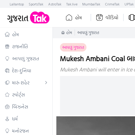
Lallantop
SportsTak
AstroTak
Tak.live
MumbaiTak
CrimeTak
UPTak
હોમ
વીડિયો
હોમ
આપણું ગુજરાત
હોમ
રાજનીતિ
આપણું ગુજરાત
Mukesh Ambani Coal બાદ 
આપણું ગુજરાત
Mukesh Ambani will enter in Ice
દેશ-દુનિયા
મારું શહેર
સ્પોર્ટ્સ
બિઝનેસ
ધર્મ
મનોરંજન