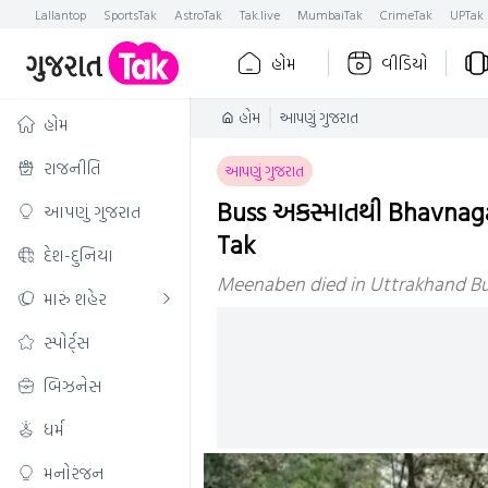
Lallantop
SportsTak
AstroTak
Tak.live
MumbaiTak
CrimeTak
UPTak
હોમ
વીડિયો
હોમ
આપણું ગુજરાત
હોમ
રાજનીતિ
આપણું ગુજરાત
Buss અકસ્માતથી Bhavnagar
આપણું ગુજરાત
Tak
દેશ-દુનિયા
Meenaben died in Uttrakhand Bu
મારું શહેર
સ્પોર્ટ્સ
બિઝનેસ
ધર્મ
મનોરંજન