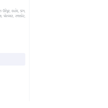
ેપુર, દાહોદ, ડાંગ,
, પોરબંદર, રાજકોટ,