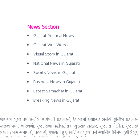
News Section
Gujarat Political News
Gujarat Viral Video
Visual Story in Gujarati
National News in Gujarati
Sports News in Gujarati
Business News in Gujarati
Latest Samachar in Gujarati
Breaking News in Gujarati
ય રાજકારણ, ગુજરાતમાં બનેલી ક્રાઈમની ઘટનાઓ, દેશભરમાં ચર્ચાસ્પદ બનેલી ટ્રેન્ડિંગ ઘટનાઓ
ાતના પ્રવાસન સ્થળો, ગુજરાતના વહીવટીતંત્ર, ગુજરાત સરકાર, ગુજરાત પોલીસ, ગુજરાતન
ા તમામ સમાચારો, તહેવારો, ગુજરાતી ફૂડ, સાહિત્ય, ગુજરાતનું સ્થાનિક સિનેમા (ઢોલિવૂડ)