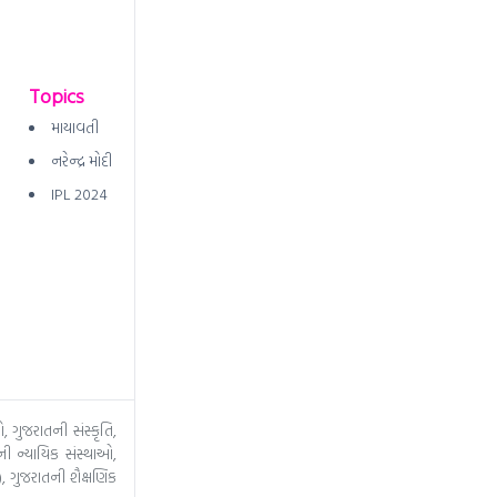
Topics
માયાવતી
નરેન્દ્ર મોદી
IPL 2024
, ગુજરાતની સંસ્કૃતિ,
ી ન્યાયિક સંસ્થાઓ,
, ગુજરાતની શૈક્ષણિક