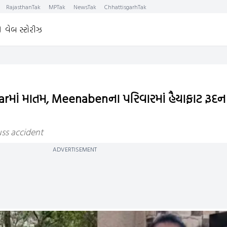
RajasthanTak
MPTak
NewsTak
ChhattisgarhTak
વેબ સ્ટોરીઝ
માં માતમ, Meenabenના પરિવારમાં હૈયાફાટ રૂદન 
ss accident
ADVERTISEMENT