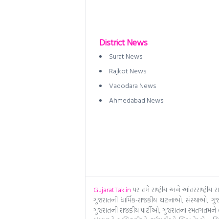
District News
Surat News
Rajkot News
Vadodara News
Ahmedabad News
GujaratTak.in
પર તમે રાષ્ટ્રીય અને આંતરરાષ્ટ્રી
ગુજરાતની ધાર્મિક-રાજકીય ઘટનાઓ, સંસ્થાઓ, ગુજર
ગુજરાતની રાજકીય પાર્ટીઓ, ગુજરાતના રમતગતમને લગત