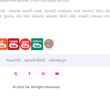
યાર્થીઓ અને મહિલાઓ, વેગેરેને લગતી માહિતી મળી રહેશે.
ે - અમદાવાદ, અમરેલી, આણંદ, અરવલ્લી, બનાસકાંઠા, ભરૂચ, ભાવનગર, બોટાદ, છોટા ઉદ
ર, જૂનાગઢ, ખેડા, કચ્છ, મહિસાગર, મહેસાણા, મોરબી, નર્મદા, નવસારી, પંચમહાલ, પાટણ
.
અમારા વિશે
પ્રાઈવસી પોલિસી
ટર્મ્સ ઓફ યુઝ
© 2024 Tak. All Rights Reserved.