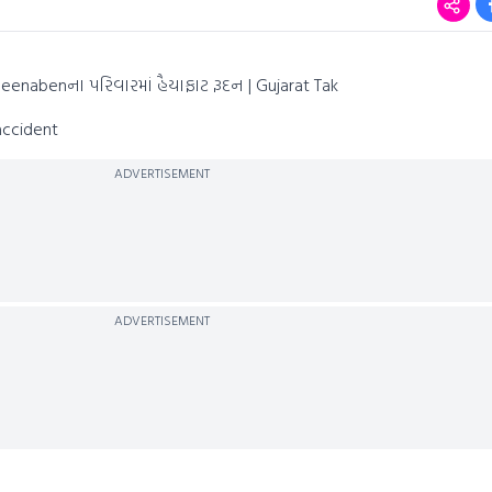
enabenના પરિવારમાં હૈયાફાટ રૂદન | Gujarat Tak
 accident
ADVERTISEMENT
ADVERTISEMENT