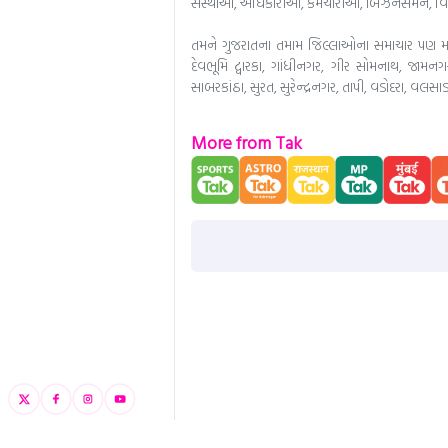
સંસ્થાઓ, અધિકારીઓ, કર્મચારીઓ, બિઝનેસમેન, વિદ્
તમને ગુજરાતના તમામ જિલ્લાઓના સમાચાર પણ મળશ
દેવભૂમિ દ્વારકા, ગાંધીનગર, ગીર સોમનાથ, જામનગ
સાબરકાંઠા, સુરત, સુરેન્દ્રનગર, તાપી, વડોદરા, વલસાડ
More from Tak