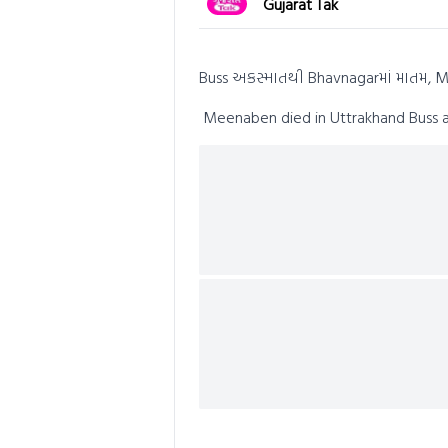
Gujarat Tak
seconds
of
0
seconds
Volume
0%
Buss અકસ્માતથી Bhavnagarમાં માતમ, Me
Meenaben died in Uttrakhand Buss