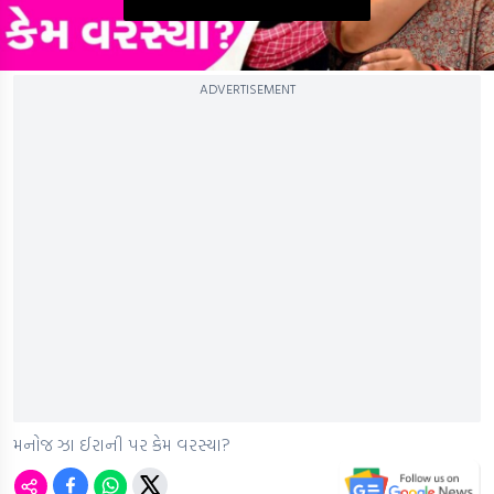
0
ADVERTISEMENT
seconds
of
0
seconds
મનોજ ઝા ઈરાની પર કેમ વરસ્યા?