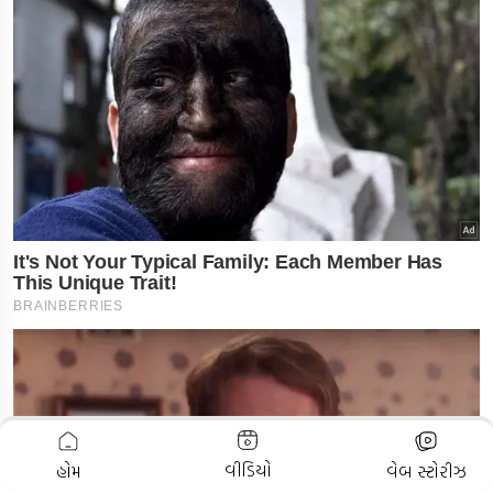
ADVERTISEMENT
વીડિયો
હોમ
વેબ સ્ટોરીઝ