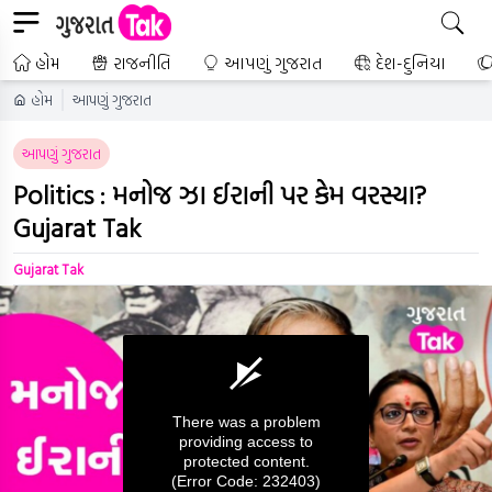
હોમ
રાજનીતિ
આપણું ગુજરાત
દેશ-દુનિયા
હોમ
આપણું ગુજરાત
આપણું ગુજરાત
Politics : મનોજ ઝા ઈરાની પર કેમ વરસ્યા?
Gujarat Tak
Gujarat Tak
There was a problem
providing access to
protected content.
(Error Code: 232403)