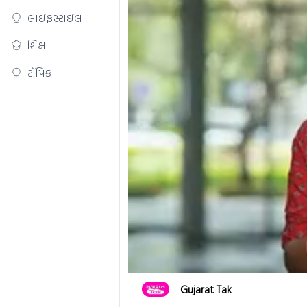
લાઇફસ્ટાઇલ
શિક્ષા
ટૉપિક
0
Gujarat Tak
seconds
of