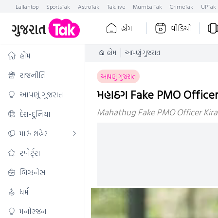
Lallantop
SportsTak
AstroTak
Tak.live
MumbaiTak
CrimeTak
UPTak
હોમ
વીડિયો
હોમ
આપણું ગુજરાત
હોમ
રાજનીતિ
આપણું ગુજરાત
મહાઠગ Fake PMO Officer Ki
આપણું ગુજરાત
Mahathug Fake PMO Officer Kiran 
દેશ-દુનિયા
મારું શહેર
સ્પોર્ટ્સ
બિઝનેસ
ધર્મ
મનોરંજન