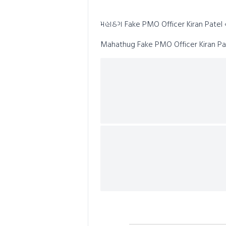
0
seconds
Volume
0%
મહાઠગ Fake PMO Officer Kiran Patel ના
Mahathug Fake PMO Officer Kiran Pate