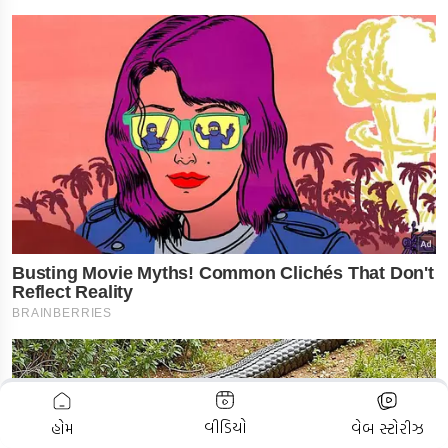
ADVERTISEMENT
વીડિયો
હોમ
વેબ સ્ટોરીઝ