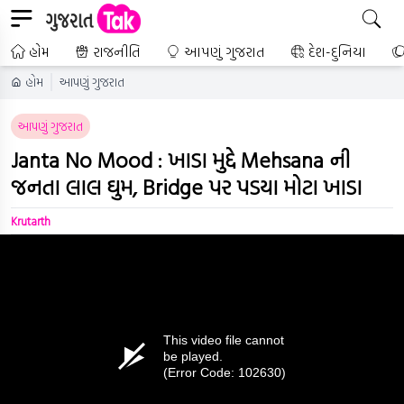
હોમ
રાજનીતિ
આપણું ગુજરાત
દેશ-દુનિયા
હોમ
આપણું ગુજરાત
આપણું ગુજરાત
Janta No Mood : ખાડા મુદ્દે Mehsana ની
જનતા લાલ ઘુમ, Bridge પર પડયા મોટા ખાડા
Krutarth
This video file cannot
be played.
(Error Code: 102630)