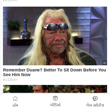
ADVERTISEMENT
વીડિયો
હોમ
વેબ સ્ટોરીઝ