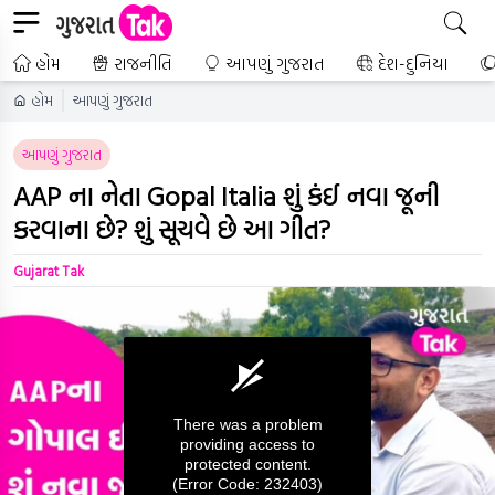
હોમ
રાજનીતિ
આપણું ગુજરાત
દેશ-દુનિયા
હોમ
આપણું ગુજરાત
આપણું ગુજરાત
AAP ના નેતા Gopal Italia શું કંઈ નવા જૂની
કરવાના છે? શું સૂચવે છે આ ગીત?
Gujarat Tak
There was a problem
providing access to
protected content.
(Error Code: 232403)