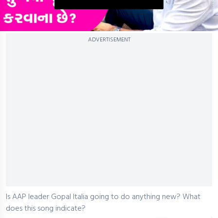
0
ADVERTISEMENT
seconds
of
0
seconds
Is AAP leader Gopal Italia going to do anything new? What
does this song indicate?