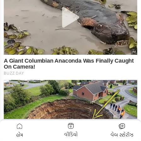
ADVERTISEMENT
વીડિયો
હોમ
વેબ સ્ટોરીઝ