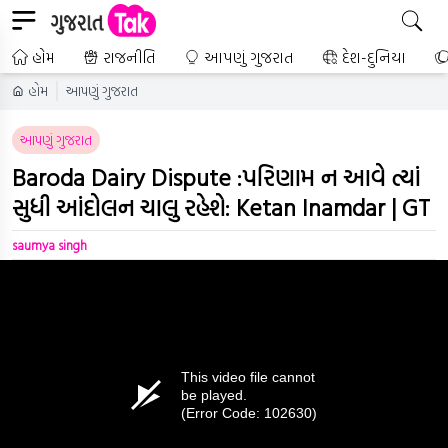
હોમ
રાજનીતિ
આપણું ગુજરાત
દેશ-દુનિયા
હોમ
આપણું ગુજરાત
આપણું ગુજરાત
Baroda Dairy Dispute :પરિણામ ન આવે ત્યાં
સુધી આંદોલન ચાલુ રહેશે: Ketan Inamdar | GT
saumya singh
This video file cannot
be played.
(Error Code: 102630)