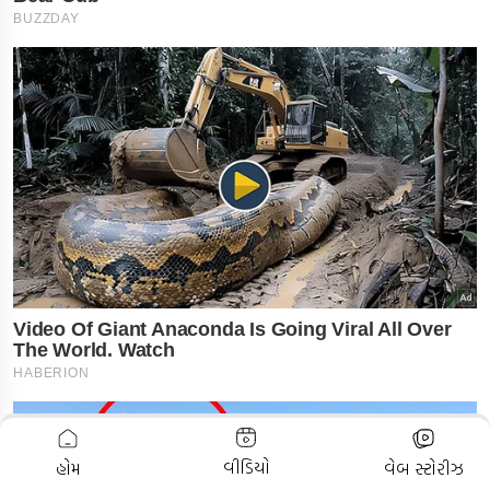
ADVERTISEMENT
વીડિયો
હોમ
વેબ સ્ટોરીઝ