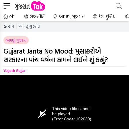
હોમ
રાજનીતિ
આપણું ગુજરાત
દેશ-દુનિયા
હોમ
આપણું ગુજરાત
આપણું ગુજરાત
Gujarat Janta No Mood: મુસાફરોએ
સરકારના પાંચ વર્ષના કામને લઈને શું કહ્યું?
Yogesh Gajjar
This video file cannot
be played.
(Error Code: 102630)