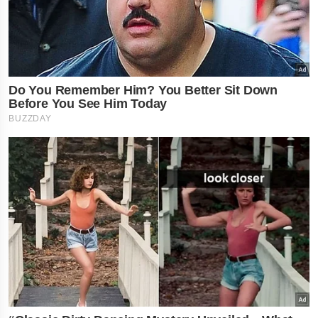
×
નોકરી-ધંધામાં પ્રગતિ... આ
રાશિના લોકોને ફળશે આજનો
દિવસ , જાણો તમારું રાશિફળ?