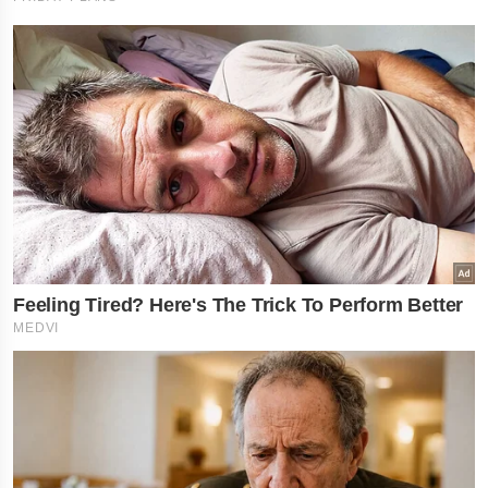
×
નોકરી-ધંધામાં પ્રગતિ... આ
રાશિના લોકોને ફળશે આજનો
દિવસ , જાણો તમારું રાશિફળ?