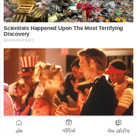
ADVERTISEMENT
વીડિયો
હોમ
વેબ સ્ટોરીઝ