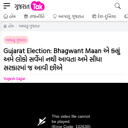
હોમ
રાજનીતિ
આપણું ગુજરાત
દેશ-દુનિયા
હોમ
આપણું ગુજરાત
આપણું ગુજરાત
Gujarat Election: Bhagwant Maan એ કહ્યું
અમે લોકો સર્વેમાં નથી આવતા અમે સીધા
સરકારમાં જ આવી છીએ
Yogesh Gajjar
This video file cannot
be played.
(Error Code: 102630)