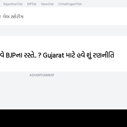
RajasthanTak
MPTak
NewsTak
ChhattisgarhTak
વેબ સ્ટોરીઝ
BJPના રસ્તે.. ? Gujarat માટે હવે શું રણનીતિ
ADVERTISEMENT