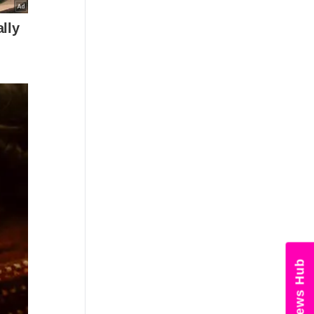
નોકરી-ધંધામાં પ્રગતિ... આ રાશિના
લોકોને ફળશે આજનો દિવસ , જાણો
તમારું રાશિફળ?