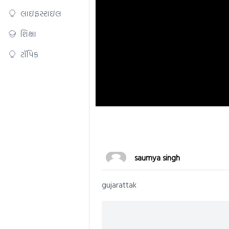
લાઇફસ્ટાઇલ
શિક્ષા
ટૉપિક
saumya singh
gujarattak