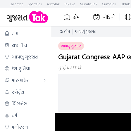
Lallantop
SportsTak
AstroTak
Tak.live
MumbaiTak
CrimeTak
UPTak
હોમ
વીડિયો
હોમ
આપણું ગુજરાત
હોમ
રાજનીતિ
આપણું ગુજરાત
Gujarat Congress: AAP હવે 
આપણું ગુજરાત
gujarattak
દેશ-દુનિયા
મારું શહેર
સ્પોર્ટ્સ
બિઝનેસ
ધર્મ
મનોરંજન