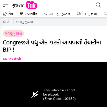
હોમ
રાજનીતિ
આપણું ગુજરાત
દેશ-દુનિયા
હોમ
આપણું ગુજરાત
આપણું ગુજરાત
Congressને વધુ એક ઝટકો આપવાની તૈયારીમાં
BJP !
saumya singh
This video file cannot
be played.
(Error Code: 102630)