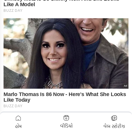
ADVERTISEMENT
વીડિયો
હોમ
વેબ સ્ટોરીઝ