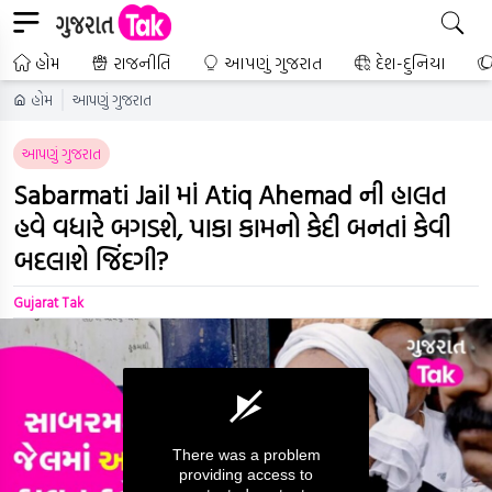
હોમ
રાજનીતિ
આપણું ગુજરાત
દેશ-દુનિયા
હોમ
આપણું ગુજરાત
આપણું ગુજરાત
Sabarmati Jail માં Atiq Ahemad ની હાલત
હવે વધારે બગડશે, પાકા કામનો કેદી બનતાં કેવી
બદલાશે જિંદગી?
Gujarat Tak
There was a problem
providing access to