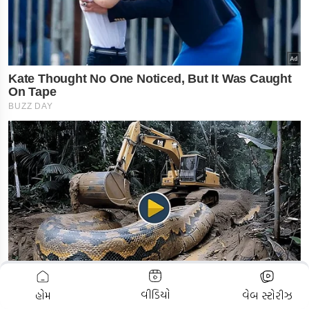
ADVERTISEMENT
વીડિયો
હોમ
વેબ સ્ટોરીઝ