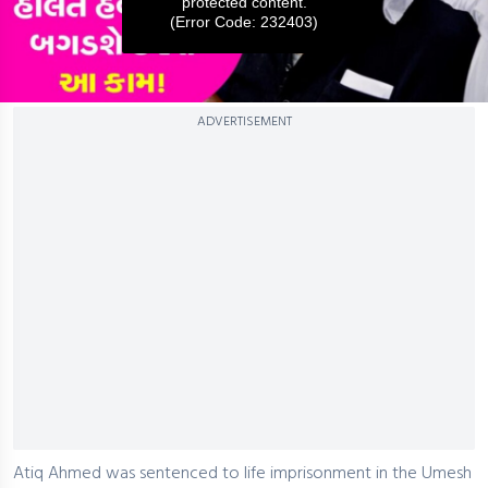
protected content.
(Error Code: 232403)
0
ADVERTISEMENT
seconds
of
0
seconds
Atiq Ahmed was sentenced to life imprisonment in the Umesh