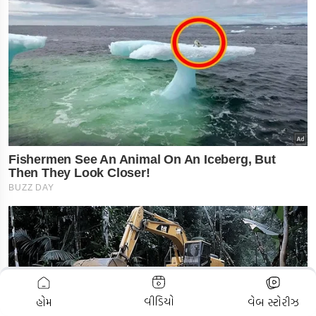
ADVERTISEMENT
વીડિયો
હોમ
વેબ સ્ટોરીઝ