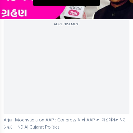
0
ADVERTISEMENT
seconds
of
0
seconds
Arjun Modhvadia on AAP : Congress અને AAP ના ગઢબંધન પર
ગ્રહણ!| INDIA| Gujarat Politics