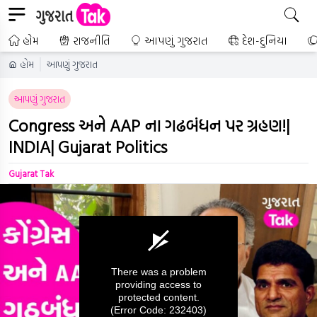
હોમ
રાજનીતિ
આપણું ગુજરાત
દેશ-દુનિયા
હોમ
આપણું ગુજરાત
આપણું ગુજરાત
Congress અને AAP ના ગઢબંધન પર ગ્રહણ!|
INDIA| Gujarat Politics
Gujarat Tak
There was a problem
providing access to
protected content.
(Error Code: 232403)