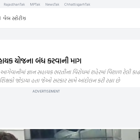
RajasthanTak
MPTak
NewsTak
ChhattisgarhTak
વેબ સ્ટોરીઝ
નસહાયક યોજના બંધ કરવાની માગ
ગેવાનીમાં જ્ઞાન સહાયક ભરતીના વિરોધમાં શહેરમાં વિશાળ રેલી કા
 શિક્ષકો જોડાયા હતા જેઓ સરકાર સામે આંદોલન કરી રહ્યા છે
ADVERTISEMENT