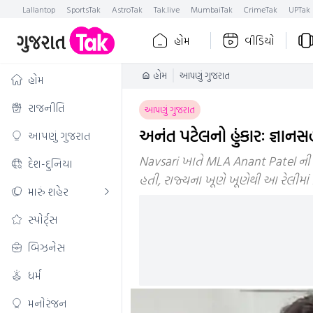
Lallantop
SportsTak
AstroTak
Tak.live
MumbaiTak
CrimeTak
UPTak
હોમ
વીડિયો
હોમ
આપણું ગુજરાત
હોમ
રાજનીતિ
આપણું ગુજરાત
અનંત પટેલનો હુંકારઃ જ્ઞા
આપણું ગુજરાત
Navsari ખાતે MLA Anant Patel ની આ
દેશ-દુનિયા
હતી, રાજ્યના ખૂણે ખૂણેથી આ રેલીમાં
મારું શહેર
સ્પોર્ટ્સ
બિઝનેસ
ધર્મ
મનોરંજન