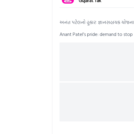
Gujarat Tak
of
0
seconds
Volume
0%
અનંત પટેલનો હુંકારઃ જ્ઞાનસહાયક યોજન
Anant Patel’s pride: demand to sto