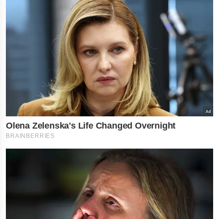
નોકરી-ધંધામાં પ્રગતિ... આ
રાશિના લોકોને ફળશે આજનો
દિવસ , જાણો તમારું રાશિફળ?