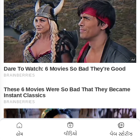
ADVERTISEMENT
વીડિયો
હોમ
વેબ સ્ટોરીઝ