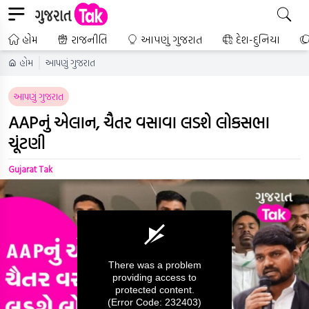
હોમ
રાજનીતિ
આપણું ગુજરાત
દેશ-દુનિયા
હોમ
આપણું ગુજરાત
આપણું ગુજરાત
AAPનું એલાન, ચૈતર વસાવા લડશે લોકસભા
ચૂંટણી
Gujarat Tak
There was a problem
providing access to
protected content.
(Error Code: 232403)