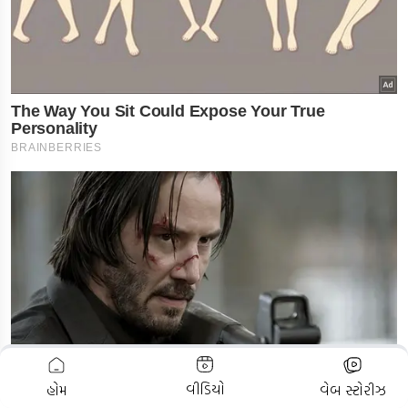
ADVERTISEMENT
વીડિયો
હોમ
વેબ સ્ટોરીઝ