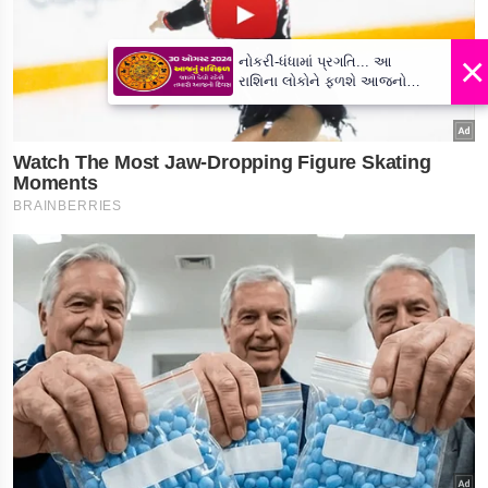
×
નોકરી-ધંધામાં પ્રગતિ... આ
રાશિના લોકોને ફળશે આજનો
દિવસ , જાણો તમારું રાશિફળ?