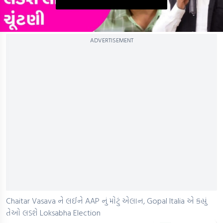
0
ADVERTISEMENT
seconds
of
0
seconds
Chaitar Vasava ને લઈને AAP નું મોટું એલાન, Gopal Italia એ કહ્યું
તેઓ લડશે Loksabha Election