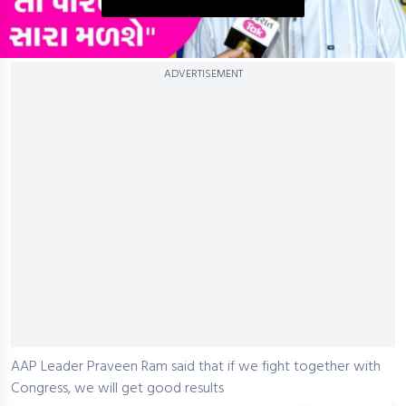
0
ADVERTISEMENT
seconds
of
0
seconds
AAP Leader Praveen Ram said that if we fight together with
Congress, we will get good results