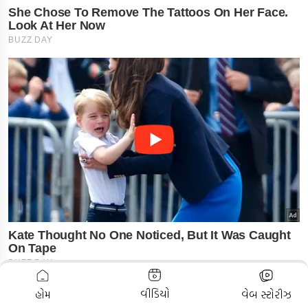
ADVERTISEMENT
વીડિયો
હોમ
વેબ સ્ટોરીઝ