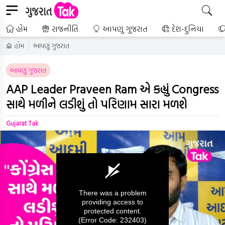
હોમ
રાજનીતિ
આપણું ગુજરાત
દેશ-દુનિયા
હોમ
આપણું ગુજરાત
આપણું ગુજરાત
AAP Leader Praveen Ram એ કહ્યું Congress
સાથે મળીને લડીશું તો પરિણામ સારા મળશે
Gujarat Tak
There was a problem
providing access to
protected content.
(Error Code: 232403)