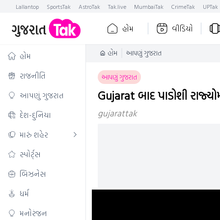
Lallantop
SportsTak
AstroTak
Tak.live
MumbaiTak
CrimeTak
UPTak
હોમ
વીડિયો
હોમ
આપણું ગુજરાત
હોમ
રાજનીતિ
આપણું ગુજરાત
Gujarat બાદ પાડોશી રાજ્ય
આપણું ગુજરાત
gujarattak
દેશ-દુનિયા
મારું શહેર
સ્પોર્ટ્સ
બિઝનેસ
ધર્મ
મનોરંજન