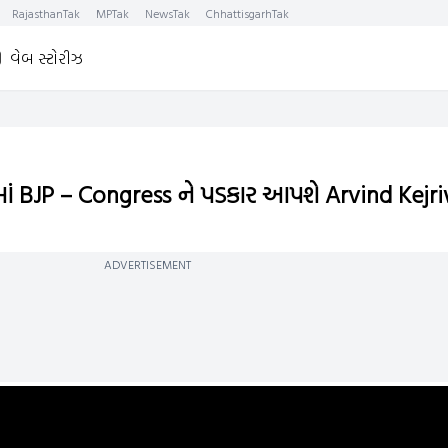
RajasthanTak
MPTak
NewsTak
ChhattisgarhTak
વેબ સ્ટોરીઝ
ોમાં BJP – Congress ને પડકાર આપશે Arvind Kejr
ADVERTISEMENT