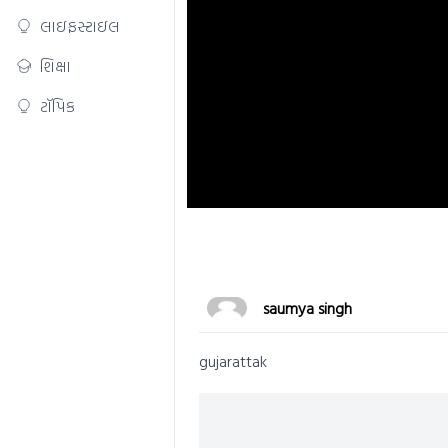
લાઇફસ્ટાઇલ
શિક્ષા
ટૉપિક
saumya singh
gujarattak