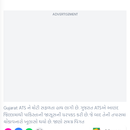
ADVERTISEMENT
Gujarat ATS ને મોટી સફળતા હાથ લાગી છે. ગુજરાત ATSએ આણંદ
જિલ્લામાંથી પાકિસ્તાની જાસૂસની ધરપકડ કરી છે. જે બાદ તેની તપાસમાં
ચોંકાવનારો ખુલાસો થયો છે. જાણો સમગ્ર વિગત