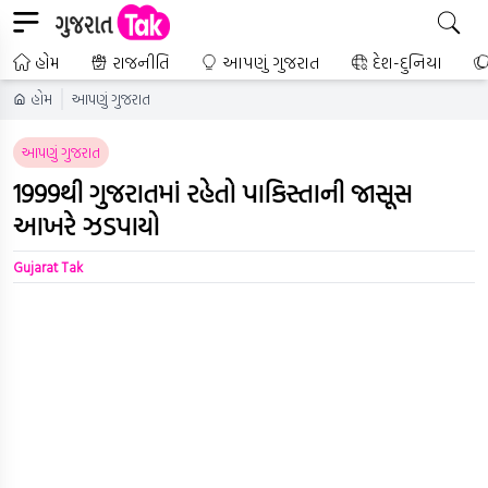
હોમ
રાજનીતિ
આપણું ગુજરાત
દેશ-દુનિયા
હોમ
આપણું ગુજરાત
આપણું ગુજરાત
1999થી ગુજરાતમાં રહેતો પાકિસ્તાની જાસૂસ
આખરે ઝડપાયો
Gujarat Tak