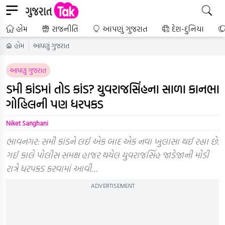
હોમ
રાજનીતિ
આપણું ગુજરાત
દેશ-દુનિયા
હોમ
આપણું ગુજરાત
આપણું ગુજરાત
ડમી કાંડમાં તોડ કાંડ? યુવરાજસિંહના સાળા કાનભા
ગોહિલની પણ ધરપકડ
Niket Sanghani
ભાવનગર: સમી કાંડને લઈ એક બાદ એક નવા ખુલાસા થઈ રહ્યા છે.
ગઈ કાલે પોલીસ સમક્ષ હાજર થયેલ યુવરાજસિંહ જાડેજાની મોડી
રાત્રે ધરપકડ કરવામાં આવી…
ADVERTISEMENT