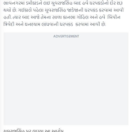
ભાવનગરમાં ડમીકાંડને લઇ યુવરાજસિંહ બાદ હવે ધરપકડોનો દોર શરૂ
થયો છે. ગઈકાલે પહેલા યુવરાજસિંહ જાડેજાની ધરપકડ કરવામાં આવી
હતી. ત્યાર બાદ આજે તેમના સાળા કાનભા ગોહિલ અને હવે બિપીન
ત્રિવેદી અને ઘનશ્યામ લાંધવાની ધરપકડ કરવામાં આવી છે.
ADVERTISEMENT
યુવરાજસિંહ પર લાગ્યા આ આરોપ