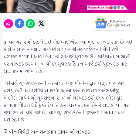
ભાવનગર:
સમી કાંડને લઈ એક બાદ એક નવા ખુલાસા થઈ રહ્યા છે. ગઈ
કાલે પોલીસ સમક્ષ હાજર થયેલ યુવરાજસિંહ જાડેજાની મોડી રાત્રે
ધરપકડ કરવામાં આવી હતી. ત્યારે આજે યુવરાજસિંહ જાડેજાના સાળાની
પર ધરપકડ કરવામાં આવી છે. યુવરાજસિંહને આજે ફરી પૂછપરછ માટે
લઈ જવામાં આવ્યા છે.
ગઈકાલે યુવરાજસિંહની અટકાયત બાદ પોલીસ દ્વારા વધુ તપાસ હાથ
ધરાઇ હતી. આ દરમિયાન ક્રાઈમ બ્રાન્ચ અને ભાવનગર એસઓજી
પોલીસે સાથે મળી યુવરાજના સાળાની ધરપકડ કરી છે. પોલીસ દ્વારા
કાનભા ગોહિલ ઉર્ફે કૃષ્ણદેવ સિંહની ધરપકડ કરી તેમને લઈ ભાવનગર
જવા રવાના થઈ ગઈ છે. ત્યારે યુવરાજસિંહની મુશ્કેલીમાં સતત વધારો
થઈ રહ્યો છે.
બિપીન ત્રિવેદી અને ઘનશ્યામ લાંધવાની ધરપકડ