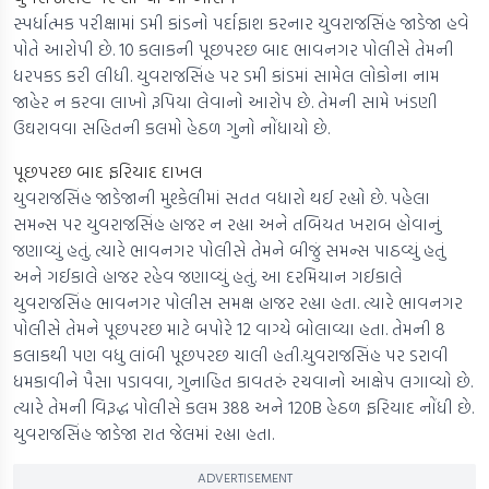
સ્પર્ધાત્મક પરીક્ષામાં ડમી કાંડનો પર્દાફાશ કરનાર યુવરાજસિંહ જાડેજા હવે
પોતે આરોપી છે. 10 કલાકની પૂછપરછ બાદ ભાવનગર પોલીસે તેમની
ધરપકડ કરી લીધી. યુવરાજસિંહ પર ડમી કાંડમાં સામેલ લોકોના નામ
જાહેર ન કરવા લાખો રૂપિયા લેવાનો આરોપ છે. તેમની સામે ખંડણી
ઉઘરાવવા સહિતની કલમો હેઠળ ગુનો નોંધાયો છે.
પૂછપરછ બાદ ફરિયાદ દાખલ
યુવરાજસિંહ જાડેજાની મુશ્કેલીમાં સતત વધારો થઈ રહ્યો છે. પહેલા
સમન્સ પર યુવરાજસિંહ હાજર ન રહ્યા અને તબિયત ખરાબ હોવાનું
જણાવ્યું હતું. ત્યારે ભાવનગર પોલીસે તેમને બીજું સમન્સ પાઠવ્યું હતું
અને ગઈકાલે હાજર રહેવ જણાવ્યું હતું. આ દરમિયાન ગઈકાલે
યુવરાજસિંહ ભાવનગર પોલીસ સમક્ષ હાજર રહ્યા હતા. ત્યારે ભાવનગર
પોલીસે તેમને પૂછપરછ માટે બપોરે 12 વાગ્યે બોલાવ્યા હતા. તેમની 8
કલાકથી પણ વધુ લાંબી પૂછપરછ ચાલી હતી.યુવરાજસિંહ પર ડરાવી
ધમકાવીને પૈસા પડાવવા, ગુનાહિત કાવતરું રચવાનો આક્ષેપ લગાવ્યો છે.
ત્યારે તેમની વિરૂદ્ધ પોલીસે કલમ 388 અને 120B હેઠળ ફરિયાદ નોંધી છે.
યુવરાજસિંહ જાડેજા રાત જેલમાં રહ્યા હતા.
ADVERTISEMENT