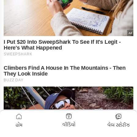
ADVERTISEMENT
વીડિયો
હોમ
વેબ સ્ટોરીઝ