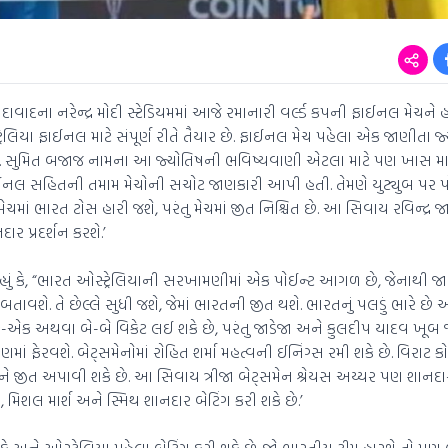
વાદના નરેન્દ્ર મોદી સ્ટેડિયમમાં આજે રમાનારી વર્લ્ડ કપની ફાઈનલ મેચને હવ
્રેલિયા ફાઈનલ માટે સંપૂર્ણ રીતે તૈયાર છે. ફાઈનલ મેચ પહેલા એક જાણીતા 
ે. સુમિત બજાજ નામના આ જ્યોતિષની ભવિષ્યવાણી એટલા માટે પણ ખાસ મ
ીફાઈનલ સહિતની તમામ મેચોની સચોટ જાણકારી આપી હતી. તેમણે યુટ્યુબ પર
લ મેચમાં ભારત ટોસ હારી જશે, પરંતુ મેચમાં જીત નિશ્ચિત છે. આ સિવાય રવિન્દ્ર 
 પ્રદર્શન કરશે.’
્યું કે, “ભારત ઓસ્ટ્રેલિયાની સરખામણીમાં એક પોઈન્ટ આગળ છે, જેનાથી જા
તાવશે. તે છેલ્લે સુધી જશે, જેમાં ભારતની જીત થશે. ભારતનું પલડું ભારે છ
-એક અથવા બે-બે વિકેટ લઈ શકે છે, પરંતુ જાડેજા અને કુલદીપ યાદવ ખૂબ જ
માં ફેરવશે. બેટ્સમેનોમાં રોહિત શર્મા મહત્વની ઈનિંગ્સ રમી શકે છે. વિરાટ
 જીત અપાવી શકે છે. આ સિવાય ત્રીજા બેટ્સમેન શ્રેયસ અય્યર પણ શાનદાર 
ર, મિશલ માર્શ અને સ્મિથ શાનદાર બેટિંગ કરી શકે છે.’
 શકે અને ઓસ્ટ્રેલિયા પહેલા બેટિંગ કરી શકે છે. જો ભારતીય ટીમ હારશે તો પણ 