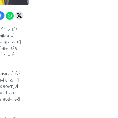
ે માત્ર થોડા
જ્યોતિષીએ
ાનવામાં આવી
 પોતાના એક
જાડેજા અને
ણવા મળે છે કે
ે અને ભારતની
 મહત્વપૂર્ણ
 કોહલી પણ
પ્રદર્શન કરી
ભારતનું પલડું