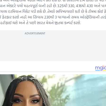
 એકંદરે પળો મહત્વપૂર્ણ બની રહી છે. 3.25થી 3.30, 4.16થી 4.30 અને પાંચ
 દરમિયાન વિકેટ પડી શકે છે. તેમણે ભવિષ્યવાણી કરી છે કે ટીમમાં કોઈ ફે
કોઈ ફેરફાર કરશે નહીં. આ સિવાય 2.30થી 3 વાગ્યાનો સમય ઓસ્ટ્રેલિયાની તર
રીફાઈ થશે અને તે પછી ભારત મેચને જીતમાં કન્વર્ટ કરશે.
ADVERTISEMENT