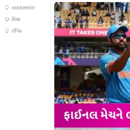
લાઇફસ્ટાઇલ
શિક્ષા
ટૉપિક