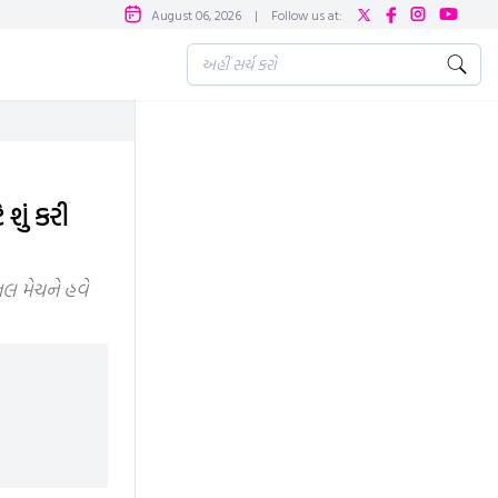
August 06, 2026
|
Follow us at:
શું કરી
નલ મેચને હવે