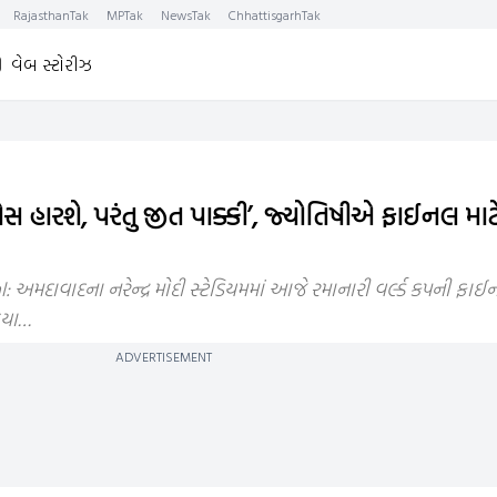
RajasthanTak
MPTak
NewsTak
ChhattisgarhTak
વેબ સ્ટોરીઝ
 હારશે, પરંતુ જીત પાક્કી’, જ્યોતિષીએ ફાઈનલ માટે 
 અમદાવાદના નરેન્દ્ર મોદી સ્ટેડિયમમાં આજે રમાનારી વર્લ્ડ કપની ફાઈ
ડિયા…
ADVERTISEMENT