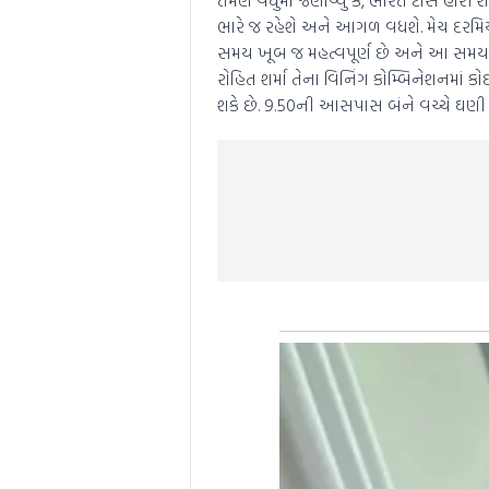
ભારે જ રહેશે અને આગળ વધશે. મેચ દરમિયાન
સમય ખૂબ જ મહત્વપૂર્ણ છે અને આ સમયગાળા
રોહિત શર્મા તેના વિનિંગ કોમ્બિનેશનમાં 
શકે છે. 9.50ની આસપાસ બંને વચ્ચે ઘણી હ