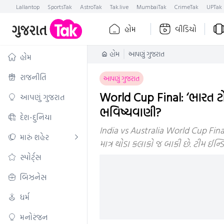
Lallantop
SportsTak
AstroTak
Tak.live
MumbaiTak
CrimeTak
UPTak
હોમ
વીડિયો
હોમ
આપણું ગુજરાત
હોમ
રાજનીતિ
આપણું ગુજરાત
World Cup Final: ‘ભારત ટોસ
આપણું ગુજરાત
ભવિષ્યવાણી?
દેશ-દુનિયા
India vs Australia World Cup Final:
મારું શહેર
માત્ર થોડા કલાકો જ બાકી છે. ટીમ ઈન્
સ્પોર્ટ્સ
બિઝનેસ
ધર્મ
મનોરંજન