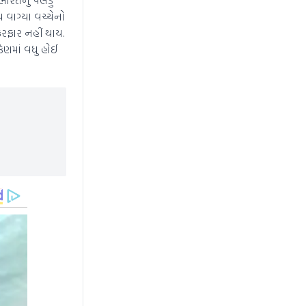
 વાગ્યા વચ્ચેનો
રફાર નહીં થાય.
ફેણમાં વધુ હોઈ