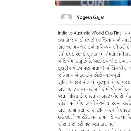
Yogesh Gajjar
India vs Australia World Cup Final:
અમદા
કલાકો જ બાકી છે. ટીમ ઈન્ડિયા અને ઓસ્ટ
ફાઈનલ મેચને લઈને ભવિષ્યવાણી કરી છ
રહી છે, કારણ કે ભૂતકાળમાં તેમણે સેમ
વીડિયોમાં કહ્યું છે કે, ‘વર્લ્ડ કપની ફાઈન
કુલદીપ યાદવ પણ પોતાની બોલિંગથી શાનદાર
જાડેજા અને કુલદીપ રહેશે મહત્વપૂર્ણ
સુમિત બજાજે પોતાની યુટ્યુબ ચેનલ પર કહ
ફાઈનલ જીતવા માટે બંને ટીમો પોતાનો દમ બ
જીત નિશ્ચિત છે. ભારતીય ફાસ્ટ બોલરો એક
રહેશે. બંને ખેલાડીઓ મેચને ભારતની તરફેણ
ફાઈનલમાં ઘણી સારી ઇનિંગ રમીને ભારતને
શકે છે. તો ઓસ્ટ્રેલિયન ટીમના ડેવિડ વોર્ન
‘ટોસ હારી જશે પણ જીત ફાઈનલ’
તેમણે વધુમાં જણાવ્યું કે, ભારત ટોસ હારી