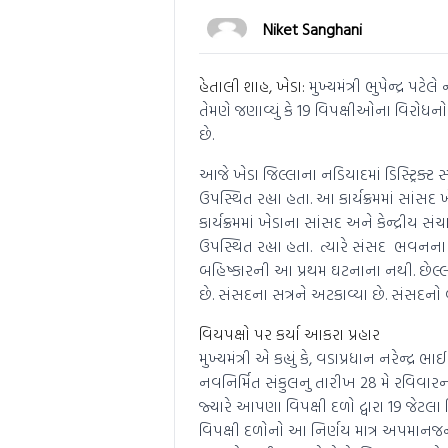
Niket Sanghani
હેતાલી શાહ, ખેડા:
મુખ્યમંત્રી ભુપેન્દ્ર પ
તેમણે જણાવ્યું કે 19 વિપક્ષીઓના વિરોધ
છે.
આજે ખેડા જિલ્લાના નડિયાદમાં ડિસ્ટ્રિક્ટ સ્
ઉપસ્થિત રહ્યા હતા. આ કાર્યક્રમમાં સાંસદ ખ
કાર્યક્રમમાં ખેડાના સાંસદ અને કેન્દ્રીય
ઉપસ્થિત રહ્યા હતા. ત્યારે સંસદ ભવનના ઉદ્
બહિષ્કારની આ પ્રથમ ઘટનાના નથી. છેલ્લ
છે. સંસદના સત્રને અટકાવ્યા છે. સંસદનો 
વિયપક્ષો પર કર્યા આકરા પ્રહાર
મુખ્યમંત્રી એ કહ્યું કે, વડાપ્રધાન નરેન્
નવનિર્મિત સંકુલનુ તારીખ 28 મે રવિવાર
જ્યારે આપણા વિપક્ષી દળો દ્વારા 19 જેટલ
વિપક્ષી દળોનો આ નિર્ણય માત્ર અપમાનજનક