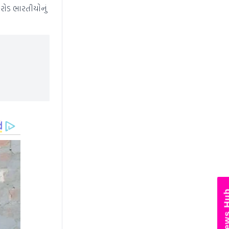
રોડ ભારતીયોનું
News Hub