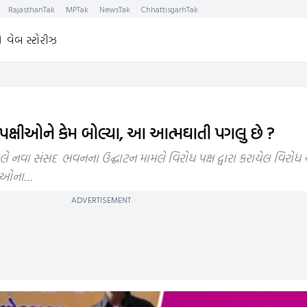
RajasthanTak
MPTak
NewsTak
ChhattisgarhTak
વેબ સ્ટોરીઝ
ટેલ વિપક્ષીઓને કેમ બોલ્યા, આ આત્મઘાતી પગલુ છે ?
્ર પટેલે નવા સંસદ ભવનના ઉદ્ઘાટન મામલે વિરોધ પક્ષ દ્વારા કરાયેલ વિરોધ
ક્ષીઓના…
ADVERTISEMENT