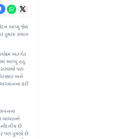
દન આપ્યું જેમાં
 પર હુમલા સમાન
ર્યક્રમ અંતર્ગત
ં આવ્યું હતું.
ધારાસભ્યો પણ
તિરસ્કાર અને
ની અવમાનના કરી
સદ ભવનના
. આ બાબતનો
 નીંદનીય છે.
પર પણ હુમલો છે.