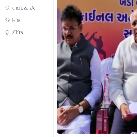
લાઇફસ્ટાઇલ
શિક્ષા
ટૉપિક