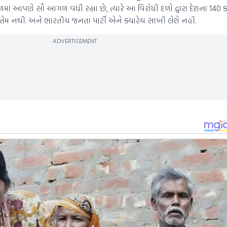
 આપણે સૌ આગળ વધી રહ્યા છે, ત્યારે આ વિરોધી દળો દ્વારા દેશના 140 ક
ય તેમ નથી. અને ભારતીય જનતા પાર્ટી એને ક્યારેય સાખી લેશે નહીં.
ADVERTISEMENT