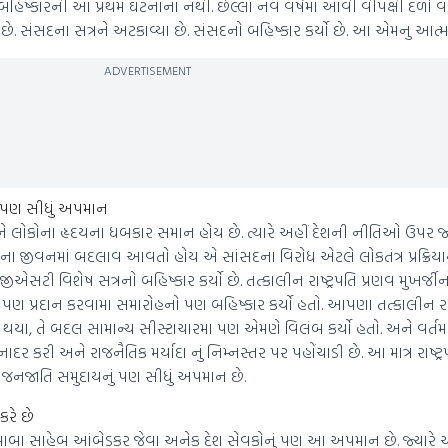
હિષ્કારની આ પ્રથમ ઘટનાના નથી. છેલ્લા નવ વર્ષમાં આવી વીપક્ષી દળો વ
. સંસદના સત્રને અટકાવ્યા છે. સંસદનો બહિષ્કાર કર્યો છે. આ એમનુ આત્મઘ
ADVERTISEMENT
 પણ સીધું અપમાન
 અને લોકોના હૃદયના ધબકાર સમાન હોય છે. ત્યારે અહીં દેશની નીતિઓ ઉપર જ્
કોના જીવનમાં બદલાવ આવતો હોય એ સાંસદના વિરોધ એટલે લોકતંત્ર પ્રક્રિ
 વિશેષ સત્રનો બહિષ્કાર કર્યો છે. તત્કાલીન રાષ્ટ્રપતિ પ્રણવ મુખર્જીનો 
રત્ન પણ પ્રદાન કરવામા સમારોહનો પણ બહિષ્કાર કર્યો હતો. આપણા તત્કાલીન રા
્વાચીત થયા, તે બદલ સામાન્ય સીસ્ટાચારમા પણ એમણે વિલંબ કર્યો હતો. અને વર્
 અનાદર કરી અને રાજનૈતિક મર્યાદા નું નિમ્નસ્તર પર પહોંચાડી છે. આ માત્ર રાષ્ટ્ર
 જનજાતિ સમુદાયનું પણ સીધું અપમાન છે.
કરે છે
 બાબા સાહેબ આંબેડકર જેવા અનેક દેશ સેવકોનું પણ આ અપમાન છે. જ્યારે