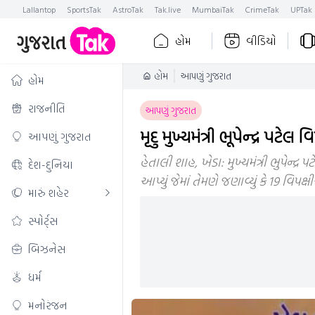
Lallantop
SportsTak
AstroTak
Tak.live
MumbaiTak
CrimeTak
UPTak
હોમ
વીડિયો
હોમ
આપણું ગુજરાત
હોમ
રાજનીતિ
આપણું ગુજરાત
મૃદુ મુખ્યમંત્રી ભૂપેન્દ્ર પ
આપણું ગુજરાત
હેતાલી શાહ, ખેડા: મુખ્યમંત્રી ભુપેન્દ
દેશ-દુનિયા
આપ્યું જેમાં તેમણે જણાવ્યું કે 19 વિપ
મારું શહેર
સ્પોર્ટ્સ
બિઝનેસ
ધર્મ
મનોરંજન