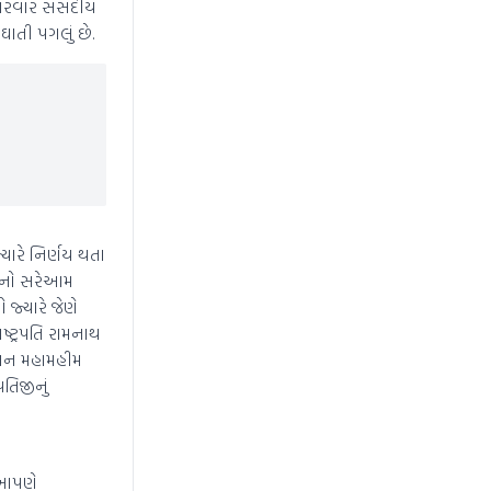
ારંવાર સંસદીય
ાતી પગલું છે.
યારે નિર્ણય થતા
યાનો સરેઆમ
જ્યારે જેણે
ષ્ટ્રપતિ રામનાથ
તમાન મહામહીમ
પતિજીનું
 આપણે