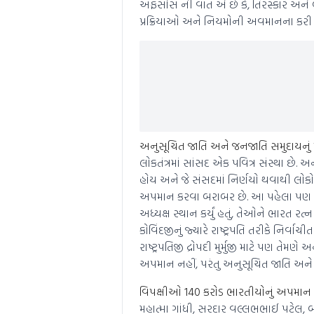
અફસોસ ની વાત એ છે કે, તિરસ્કાર અને બ
પ્રક્રિયાઓ અને નિયમોની અવમાનના કરી છે
અનુસૂચિત જાતિ અને જનજાતિ સમુદાયનું
લોકતંત્રમાં સાંસદ એક પવિત્ર સંસ્થા છે.
હોય અને જે સંસદમાં નિર્ણયો થવાથી લો
અપમાન કરવા બરાબર છે. આ પહેલા પણ જીએસટી
અધ્યક્ષ સ્થાન કર્યું હતું, તેઓને ભારત 
કોવિંદજીનું જ્યારે રાષ્ટ્રપતિ તરીકે નિર
રાષ્ટ્રપતિજી દ્રોપદી મુર્મુજી માટે પણ તેમણે
અપમાન નહીં, પરંતુ અનુસૂચિત જાતિ અને
વિપક્ષીઓ 140 કરોડ ભારતીયોનું અપમાન 
મહાત્મા ગાંધી, સરદાર વલ્લભભાઈ પટેલ,