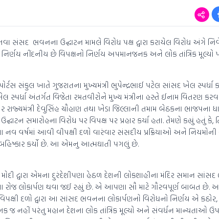
ટેલે નવા સંસદ ભવનના ઉદ્ઘાટન મામલે વિરોધ પક્ષ દ્વારા કરાયેલ વિરોધ અંગે નિવે
નો નિર્ણય નીંદનીય છે વિપક્ષનો નિર્ણય અપમાનજનક અને લોક તાંત્રિક મૂલ્યો
પોર્ટસ સંકુલ ખાતે ગુજરાતના મુખ્યમંત્રી ભુપેન્દ્રભાઈ પટેલ સાંસદ ખેલ સ્પર્ધા કા
ેલ સ્પર્ધા અંતર્ગત વિજેતા રમતવીરોને મુખ્ય મંત્રીના હસ્તે ઈનામ વિતરણ કરવામા
 સંચાર રાજ્યમંત્રી દેવુસિંહ ચૌહાણ તથા ખેડા જિલ્લાની તમામ બેઠકના ભાજપના 
ઘાટન સમારોહના વિરોધ પર વિપક્ષ પર પ્રહાર કર્યા હતા. તેમણે કહ્યું હતું કે, 
ા નવ વર્ષમાં આવી વીપક્ષી દળો વારંવાર સંસદીય પ્રક્રિયાઓ અને નિયમો
બહિષ્કાર કર્યો છે. આ એમનુ આત્મઘાતી પગલું છે.
દ્ર ભાઈ મોદી દ્વારા એમના દુરંદેશીપણા હેઠળ દેશની લોકશાહીના મંદિર સમાન સાં
ના રોજ લોકાર્પણ થવા જઈ રહ્યું છે. એ આપણા સૌ માટે ગૌરવપૂર્ણ બાબત છે
ા વિપક્ષી દળો દ્વારા આ સાંસદ ભવનના લોકાર્પણનો વિરોધનો નિર્ણય એ કઠોર,
 જ નહીં પરંતુ મહાન દેશના લોક તાંત્રિક મૂલ્યો અને સંવર્ધન માન્યતાઓ ઉ