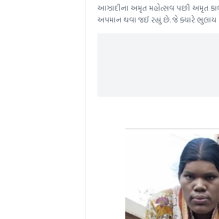
આઝાદીના અમૃત મહોત્સવ પછી અમૃત કાળમાં
અપમાન થવા જઈ રહ્યું છે. જે ક્યારે ભુલા