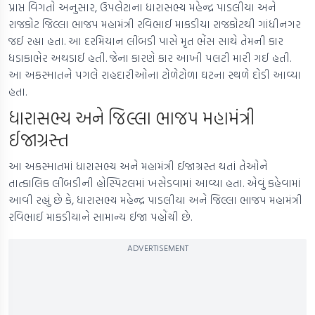
પ્રાપ્ત વિગતો અનુસાર, ઉપલેટાના ધારાસભ્ય મહેન્દ્ર પાડલીયા અને
રાજકોટ જિલ્લા ભાજપ મહામંત્રી રવિભાઈ માકડીયા રાજકોટથી ગાંધીનગર
જઈ રહ્યા હતા. આ દરમિયાન લીંબડી પાસે મૃત ભેંસ સાથે તેમની કાર
ધડાકાભેર અથડાઈ હતી. જેના કારણે કાર આખી પલટી મારી ગઈ હતી.
આ અકસ્માતને પગલે રાહદારીઓના ટોળેટોળા ઘટના સ્થળે દોડી આવ્યા
હતા.
ધારાસભ્ય અને જિલ્લા ભાજપ મહામંત્રી
ઈજાગ્રસ્ત
આ અકસ્માતમાં ધારાસભ્ય અને મહામંત્રી ઈજાગ્રસ્ત થતાં તેઓને
તાત્કાલિક લીંબડીની હોસ્પિટલમાં ખસેડવામાં આવ્યા હતા. એવું કહેવામાં
આવી રહ્યું છે કે, ધારાસભ્ય મહેન્દ્ર પાડલીયા અને જિલ્લા ભાજપ મહામંત્રી
રવિભાઈ માકડીયાને સામાન્ય ઈજા પહોંચી છે.
ADVERTISEMENT