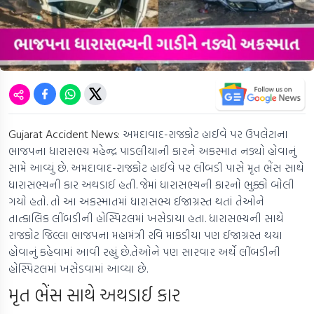
Gujarat Accident News:
અમદાવાદ-રાજકોટ હાઈવે પર ઉપલેટાના
ભાજપના ધારાસભ્ય મહેન્દ્ર પાડલીયાની કારને અકસ્માત નડ્યો હોવાનું
સામે આવ્યું છે. અમદાવાદ-રાજકોટ હાઈવે પર લીંબડી પાસે મૃત ભેંસ સાથે
ધારાસભ્યની કાર અથડાઈ હતી. જેમાં ધારાસભ્યની કારનો ભુક્કો બોલી
ગયો હતો. તો આ અકસ્માતમાં ધારાસભ્ય ઈજાગ્રસ્ત થતાં તેઓને
તાત્કાલિક લીંબડીની હોસ્પિટલમાં ખસેડાયા હતા. ધારાસભ્યની સાથે
રાજકોટ જિલ્લા ભાજપના મહામંત્રી રવિ માકડીયા પણ ઈજાગ્રસ્ત થયા
હોવાનું કહેવામાં આવી રહ્યું છે.તેઓને પણ સારવાર અર્થે લીંબડીની
હોસ્પિટલમાં ખસેડવામાં આવ્યા છે.
મૃત ભેંસ સાથે અથડાઈ કાર