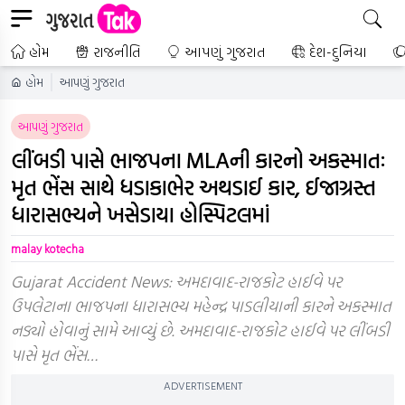
હોમ
રાજનીતિ
આપણું ગુજરાત
દેશ-દુનિયા
હોમ
આપણું ગુજરાત
આપણું ગુજરાત
લીંબડી પાસે ભાજપના MLAની કારનો અકસ્માતઃ
મૃત ભેંસ સાથે ધડાકાભેર અથડાઈ કાર, ઈજાગ્રસ્ત
ધારાસભ્યને ખસેડાયા હોસ્પિટલમાં
malay kotecha
Gujarat Accident News: અમદાવાદ-રાજકોટ હાઈવે પર
ઉપલેટાના ભાજપના ધારાસભ્ય મહેન્દ્ર પાડલીયાની કારને અકસ્માત
નડ્યો હોવાનું સામે આવ્યું છે. અમદાવાદ-રાજકોટ હાઈવે પર લીંબડી
પાસે મૃત ભેંસ…
ADVERTISEMENT