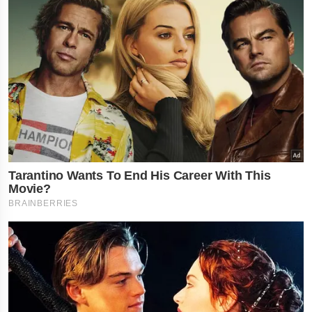
નોકરી-ધંધામાં પ્રગતિ... આ
રાશિના લોકોને ફળશે આજનો
દિવસ , જાણો તમારું રાશિફળ?