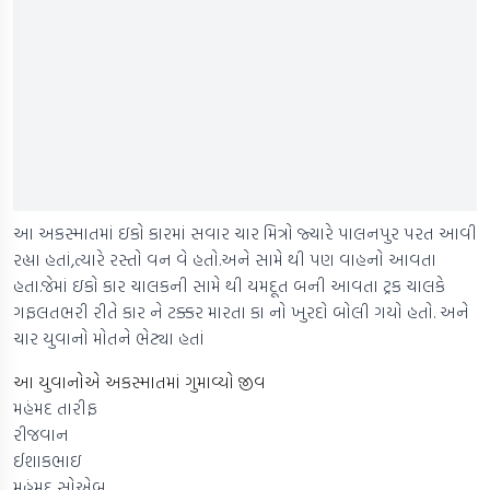
આ અકસ્માતમાં ઇકો કારમાં સવાર ચાર મિત્રો જ્યારે પાલનપુર પરત આવી
રહ્યા હતાં,ત્યારે રસ્તો વન વે હતો.અને સામે થી પણ વાહનો આવતા
હતા.જેમાં ઇકો કાર ચાલકની સામે થી યમદૂત બની આવતા ટ્રક ચાલકે
ગફલતભરી રીતે કાર ને ટક્કર મારતા કા નો ખુરદો બોલી ગયો હતો. અને
ચાર યુવાનો મોતને ભેટ્યા હતાં
આ યુવાનોએ અકસ્માતમાં ગુમાવ્યો જીવ
મહંમદ તારીફ
રીજવાન
ઈશાકભાઇ
મહંમદ સોએબ