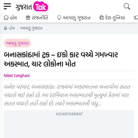
હોમ
રાજનીતિ
આપણું ગુજરાત
દેશ-દુનિયા
હોમ
આપણું ગુજરાત
આપણું ગુજરાત
બનાસકાંઠામાં ટ્રક – ઇકો કાર વચ્ચે ગમખ્વાર
અકસ્માત, ચાર લોકોના મોત
Niket Sanghani
ધનેશ પરમાર, બનાસકાંઠા: રાજ્યમાં અકસ્માતના બનાવોમાં સતત
વધારો થઈ રહ્યો છે. આ દરમિયાન અકસ્માતથી મૃત્યુમાં કેસમાં પણ
સતત વધારો તહી રહ્યો છે. ત્યારે અકસ્માતની વધુ…
ADVERTISEMENT