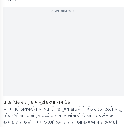
ADVERTISEMENT
તાત્કાલિક રોડનું કામ પૂર્ણ કરવા માંગ ઉઠી
આ મામલે ડાયવર્ઝન આપતા તેમજ મુખ્ય હાઇવેનો એક તરફી રસ્તો ચાલુ
હોય ઇકો કાર અને ટ્રક વચ્ચે અકસ્માત નોંધાયો છે. જો ડાયવર્ઝન ન
અપાય હોત અને હાઇવે ખુલ્લો રહ્યો હોત તો આ અકસ્માત ન સર્જાયો