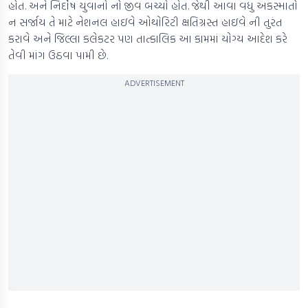
હોત. અને નિર્દોષ યુવાનો નો જીવ બચ્યો હોત. જેથી આવા વધુ અકસ્માતો
ન સર્જાય તે માટે નેશનલ હાઇવે ઓથોરિટી ક્ષતિગ્રસ્ત હાઇવે ની તુરંત
કરાવે અને જિલ્લા કલેકટર પણ તાત્કાલિક આ કામમાં યોગ્ય આદેશ કરે
તેવી માંગ ઉઠવા પામી છે.
ADVERTISEMENT