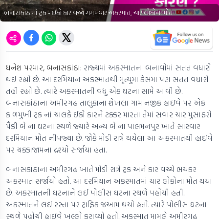
બનાસકાંઠામાં ટ્રક - ઇકો કાર વચ્ચે ગમખ્વાર અકસ્માત, ચાર લોકોના મોત
ધનેશ પરમાર, બનાસકાંઠા:
રાજ્યમાં અકસ્માતના બનાવોમાં સતત વધારો
થઈ રહ્યો છે. આ દરમિયાન અકસ્માતથી મૃત્યુમાં કેસમાં પણ સતત વધારો
તહી રહ્યો છે. ત્યારે અકસ્માતની વધુ એક ઘટના સામે આવી છે.
બનાસકાંઠાના અમીરગઢ તાલુકાના શેખલા ગામ નજીક હાઇવે પર એક
કાળમુખી ટ્રક નાં ચાલકે ઈકો કારને ટક્કર મારતા તેમાં સવાર ચાર મુસાફરો
પૈકી બે ના ઘટના સ્થળે જ્યારે અન્ય બે ના પાલમનપુર ખાતે સારવાર
દરમિયાન મોત નીપજ્યા છે. જોકે મોડી રાત્રે થયેલા આ અકસ્માતથી હાઇવે
પર ચક્કાજામના દ્રશ્યો સર્જાયા હતા.
બનાસકાંઠાના અમીરગઢ ખાતે મોડી રાત્રે ટ્રક અને કાર વચ્ચે ભયંકર
અકસ્માત સર્જાયો હતો. આ દરમિયાન અકસ્માતમાં ચાર લોકોના મોત થયા
છે. અકસ્માતની ઘટનાને લઈ પોલીસ ઘટના સ્થળે પહોંચી હતી.
અકસ્માતને લઈ રસ્તા પર ટ્રાફિક જઆમ થયો હતો. ત્યારે પોલીસ ઘટના
સ્થળે પહોચી હાઇવે ખુલ્લો કરાવ્યો હતો. અકસ્માત મામલે અમીરગઢ