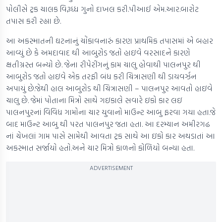
પોલીસે ટ્રક ચાલક વિરૂધ્ધ ગુનો દાખલ કરી.પીઆઈ એમ.આર.બારોટ
તપાસ કરી રહ્યા છે.
આ અકસ્માતની ઘટનાનું ચોંકાવનારું કારણ પ્રાથમિક તપાસમાં એ બહાર
આવ્યું છે કે અમદાવાદ થી આબુરોડ જતો હાઇવે વરસાદને કારણે
ક્ષતીગ્રસ્ત બન્યો છે. જેના રીપેરીંગનું કામ ચાલુ હોવાથી પાલનપુર થી
આબુરોડ જતો હાઇવે એક તરફી બંધ કરી ચિત્રાસણી થી ડાયવર્ઝન
અપાયું છે.જેથી હાલ આબુરોડ થી ચિત્રાસણી – પાલનપુર આવતો હાઇવે
ચાલુ છે. જેમાં પોતાના મિત્રો સાથે ગઇકાલે સવારે ઇકો કાર લઇ
પાલનપુરનાં વિવિધ ગામોના ચાર યુવાનો માઉન્ટ આબુ ફરવા ગયા હતા.જે
બાદ માઉન્ટ આબુ થી પરત પાલનપુર જતા હતા. આ દરમ્યાન અમીરગઢ
નાં ચેખલાં ગામ પાસે સામેથી આવતા ટ્રક સાથે આ ઇકો કાર અથડાતાં આ
અકસ્માત સર્જાયો હતો.અને ચાર મિત્રો કાળનો કોળિયો બન્યા હતા.
ADVERTISEMENT