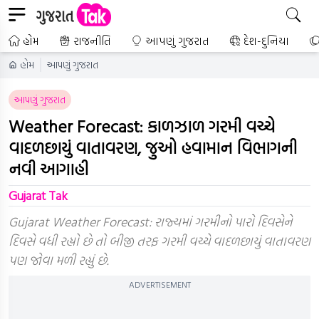
હોમ
રાજનીતિ
આપણું ગુજરાત
દેશ-દુનિયા
હોમ
આપણું ગુજરાત
આપણું ગુજરાત
Weather Forecast: કાળઝાળ ગરમી વચ્ચે
વાદળછાયું વાતાવરણ, જુઓ હવામાન વિભાગની
નવી આગાહી
Gujarat Tak
Gujarat Weather Forecast: રાજ્યમાં ગરમીનો પારો દિવસેને
દિવસે વધી રહ્યો છે તો બીજી તરફ ગરમી વચ્ચે વાદળછાયું વાતાવરણ
પણ જોવા મળી રહ્યું છે.
ADVERTISEMENT