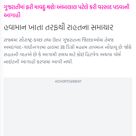
ગુજરાતીમાં ફરી માવઠું થશે! અંબાલાલ પટેલે કરી વરસાદ પડવાની
આગાહી
હવામાન ખાતા તરફથી રાહતના સમાચાર
રાજ્યમાં સૌરાષ્ટ્ર-કચ્છ તથા ઉત્તર ગુજરાતના જિલ્લાઓમાં તેમજ
અમદાવાદ-ગાંધીનગરમાં હાલમાં 38 ડિગ્રી મહત્તમ તાપમાન નોંધાયું છે. જોકે
રાહતની વાતએ છે કે આગામી સમય માટે કોઈ હિટવેવ અથવા વોર્મ
નાઈટની આગાહી કરવામાં આવી નથી.
ADVERTISEMENT