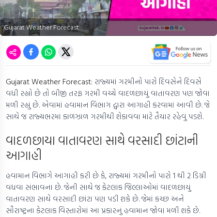
Gujarat Weather Forecast
Gujarat Weather Forecast:
રાજ્યમાં ગરમીનો પારો દિવસેને દિવસે
વધી રહ્યો છે તો બીજી તરફ ગરમી વચ્ચે વાદળછાયું વાતાવરણ પણ જોવા
મળી રહ્યું છે. એવામાં હવામાન વિભાગ દ્વારા આગાહી કરવામાં આવી છે. જે
સાથે જ રાજ્યભરમાં કાળઝાળ ગરમીથી શેકાવવા માટે તૈયાર રહેવું પડશે.
વાદળછાયા વાતાવરણ સાથે વરસાદી છાંટાની
આગાહી
હવામાન વિભાગે આગાહી કરી છે કે, રાજ્યમાં ગરમીનો પારો 1 થી 2 ડિગ્રી
વધવા સંભાવના છે. જેની સાથે જ કેટલાક જિલ્લાઓમાં વાદળછાયું
વાતાવરણ સાથે વરસાદી છાંટા પણ પડી શકે છે. જેમાં કચ્છ અને
સૌરાષ્ટ્રના કેટલાક વિસ્તારોમાં આ પ્રકારનું હવામાન જોવા મળી શકે છે.