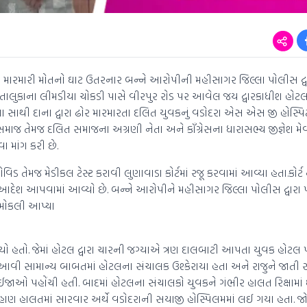
 મારમારી મોતનો ઘાટ ઉતરનાર બન્ને આરોપીની મહીસાગર જિલ્લા પોલીસ દ્
તાલુકાના લીમડીયા ચોકડી પાસે વીરપુર રોડ પર આવેલ જય દ્વારકાધીશ હોટ
ા સાથી દાના દ્વારા ઢોર મારમારતા દલિત યુવકનું વડોદરા એસ એસ જી હોસ્પ
ત સમાજ તેમજ દલિત સમાજના અગ્રણી નેતા અને કૉંગ્રેસના ધારાસભ્ય જીજ્ઞેશ 
માંગ કરી છે.
તેમજ મેડીકલ ટેસ્ટ કરાવી લુણાવાડા કોર્ટમાં રજૂ કરવામાં આવ્યા હતા.કોર્ટ દ્
આદેશ આપવામાં આવ્યો છે. બન્ને આરોપીને મહીસાગર જિલ્લા પોલીસ દ્વારા 
 મોકલી આપ્યા
ો હતો. જેમાં હોટલ દ્વારા ચારની જગ્યાએ ત્રણ દાલબાટી આપતા યુવક હોટ
આવી સામાન્ય બાબતમાં હોટલના સંચાલક ઉશ્કેરાયા હતા અને રાજુને જાતી સ
ીર ઈજાઓ પહોંચી હતી. બાદમાં હોટલના સંચાલકો યુવકને ગંભીર હાલત રિક્ષામાં
લુહાણ હાલતમાં સારવાર અર્થે વડોદરાની સયાજી હોસ્પિલમમાં લઈ ગયા હતા. જોકે