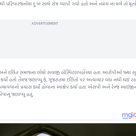
થી પરિવારજનોમાં દુ:ખ સાથે રોષ વ્યાપી ગયો હતો અને ન્યાય ના મળે તો મૃત
ADVERTISEMENT
 અને દલિત સમાજના લોકો સયાજી હોસ્પિટલપહોંચ્યા હતા. આરોપીઓ જ્યાં સ
 કર્યો હતો. તેમજ જણાવ્યું કે, ગુજરાતમાં દલિતો પર અત્યાચાર બંધ નથી થઈ રહ
વવાનો પ્રયાસ કર્યો હોવાના આક્ષેપ કર્યા હતા. એસપી અને રેન્જ આઈજીન
ાનું જણાવ્યુ હતું.