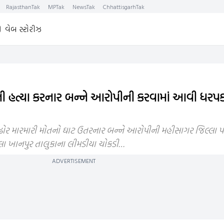
RajasthanTak
MPTak
NewsTak
ChhattisgarhTak
વેબ સ્ટોરીઝ
ી હત્યા કરનાર બન્ને આરોપીની કરવામાં આવી ધરપ
ઢોર મારમારી મોતનો ઘાટ ઉતરનાર બન્ને આરોપીની મહીસાગર જિલ્લા પો
ા ખાનપુર તાલુકાના લીમડીયા ચોકડી…
ADVERTISEMENT