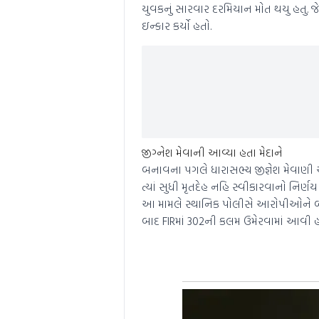
યુવકનું સારવાર દરમિયાન મોત થયુ હતુ. જે
ઇન્કાર કર્યો હતો.
જીગ્નેશ મેવાની આવ્યા હતા મેદાને
બનાવના પગલે ધારાસભ્ય જીજ્ઞેશ મેવાણી
ત્યાં સુધી મૃતદેહ નહિ સ્વીકારવાનો નિર્ણય
આ મામલે સ્થાનિક પોલીસે આરોપીઓને બચા
બાદ FIRમાં 302ની કલમ ઉમેરવામાં આવી હોવ