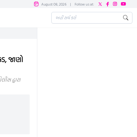
August 08, 2026
|
Follow us at:
કડ, જાણો
લીસ દ્વારા