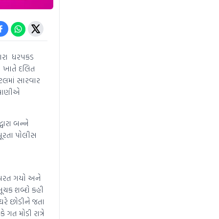
વારા ધરપકડ
લ ખાતે દલિત
િટલમાં સારવાર
મેવાણીએ
વારા બન્ને
પૂરતા પોલીસ
લ પરત ગયો અને
ૂચક શબ્દો કહી
 ઘરે છોડીને જતા
 ગત મોડી રાત્રે