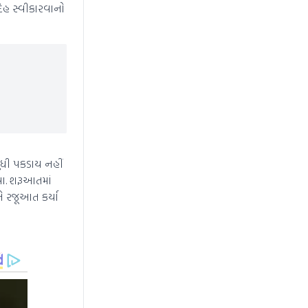
દેહ સ્વીકારવાનો
ુધી પકડાય નહીં
્યા. શરૂઆતમાં
ે રજૂઆત કર્યા