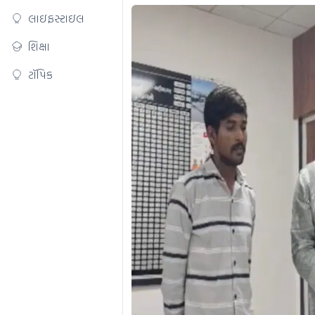
લાઇફસ્ટાઇલ
શિક્ષા
ટૉપિક