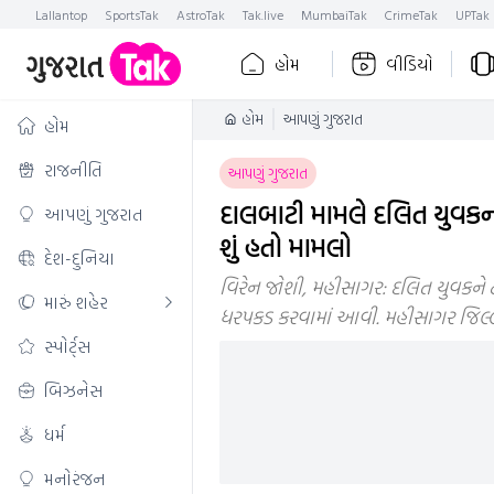
Lallantop
SportsTak
AstroTak
Tak.live
MumbaiTak
CrimeTak
UPTak
હોમ
વીડિયો
હોમ
આપણું ગુજરાત
હોમ
રાજનીતિ
આપણું ગુજરાત
દાલબાટી મામલે દલિત યુવકન
આપણું ગુજરાત
શું હતો મામલો
દેશ-દુનિયા
વિરેન જોશી, મહીસાગર: દલિત યુવકને 
મારું શહેર
ધરપકડ કરવામાં આવી. મહીસાગર જિલ્લ
સ્પોર્ટ્સ
બિઝનેસ
ધર્મ
મનોરંજન