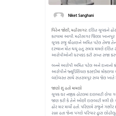
Niket Sanghani
વિરેન જોશી, મહીસાગર:
દલિત યુવકને ઢોર
કરવામાં આવી. મહીસાગર જિલ્લા ખાનપુર 
યુવક રાજુ ચૌહાણને અમિત પટેલ તેમજ તેન
દરમ્યાન મોત થયું હતું. સમગ્ર મામલે દલિ
આરોપીઓની ધરપકડ કરી સખ્ત સજા કરવા 
બન્ને આરોપી અમિત પટેલ અને દાનાનો કોવિડ 
આરોપીને જ્યુડિશિયલ કસ્ટડીમાં મોકલવા 
બંદોબસ્ત સાથે સંતરામપુર સબ જેલ ખાતે
જાણો શું હતો મામલો
યુવક ઘર નજીક હોટલમાં દાલબાટી લેવા ગય
જાણ કરી કે તેને ઓછી દાલબાટી મળી છે. 
ઢોર માર માર્યો હતો. પરિણામે રાજુને ગંભ
રહ્યા હતા જેના પગલે પરિવાર દ્વારા લોહી