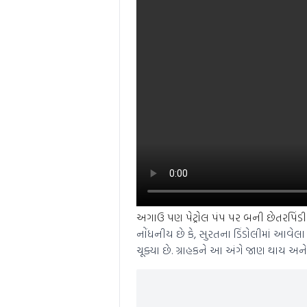
અગાઉ પણ પેટ્રોલ પંપ પર બની છેતરપિંડ
નોંધનીય છે કે, સુરતના ડિંડોલીમાં આવેલ
ચૂક્યા છે. ગ્રાહકને આ અંગે જાણ થાય અન