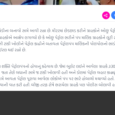
ડીના બનાવો સામે આવી રહ્યા છે. મીટરમાં છેડછાડ કરીને ગ્રાહકોને ઓછું પે
રાહકોએ આક્ષેપ લગાવ્યો છે કે ઓછું પેટ્રોલ ભરીને પંપ માલિક ગ્રાહકોને લૂંટી રહ્
 ટાંકી ખોલીને પેટ્રોલ કાઢીને બતાવતા પેટ્રોલપંપ માલિકની પોલંપોલનો ભાંડો 
રલ થઈ રહ્યો છે.
તિ પેટ્રોલપંપનો હોવાનું કહેવાય છે. જેમાં બુલેટ લઈને આવેલા ગ્રાહકે રૂ.300ન
ંકા જતા તેણે બધાની સામે જ ટાંકી ખોલાવી હતી અને ડોલમાં પેટ્રોલ બહાર કાઢ્યું ત
ના સામે આવતા પેટ્રોલ પૂરાવા આવેલા લોકોએ પંપ પર ભારે હોબાળો મચાવ્યો હતો. 
વાની વાત કરી હતી. બીજી તરફ રોષે ભરાયેલા ગ્રાહકે પણ પોલીસ બોલાવી હ