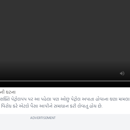
ીની ઘટના
ા શક્તિ પેટ્રોલપંપ પર આ પહેલા પણ ઓછું પેટ્રોલ અપાતા હોવાના ઘણા મામ
ે વિરોધ કરે એટલે પૈસા આપીને સમાધાન કરી લેવાતું હોય છે.
ADVERTISEMENT