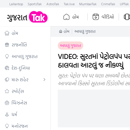
Lallantop
SportsTak
AstroTak
Tak.live
MumbaiTak
CrimeTak
UPTak
હોમ
વીડિયો
હોમ
આપણું ગુજરાત
હોમ
રાજનીતિ
આપણું ગુજરાત
VIDEO: સુરતમાં પેટ્રોલપંપ પર 
આપણું ગુજરાત
ઠાલવતા આટલું જ નીકળ્યું
દેશ-દુનિયા
સુરત: પેટ્રોલ પંપ પર ઘણા સમયથી છેતરપ
મારું શહેર
આપવાનો કિસ્સો સુરતના ડિંડોલીમાં સા
સ્પોર્ટ્સ
બિઝનેસ
ધર્મ
મનોરંજન