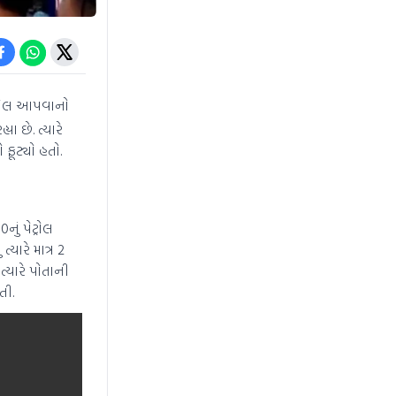
ટ્રોલ આપવાનો
યા છે. ત્યારે
ફૂટ્યો હતો.
ું પેટ્રોલ
્યારે માત્ર 2
ત્યારે પોતાની
તી.