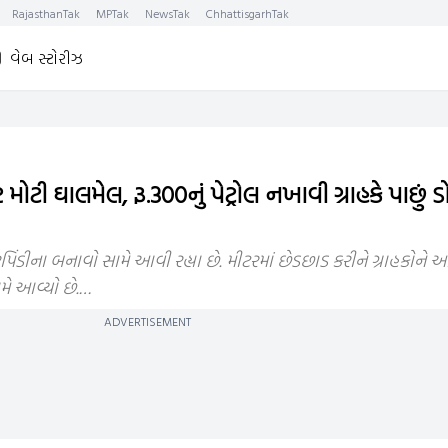
RajasthanTak
MPTak
NewsTak
ChhattisgarhTak
વેબ સ્ટોરીઝ
મોટી ઘાલમેલ, રૂ.300નું પેટ્રોલ નખાવી ગ્રાહકે પાછું ડ
િંડીના બનાવો સામે આવી રહ્યા છે. મીટરમાં છેડછાડ કરીને ગ્રાહકોને ઓછુ
મે આવ્યો છે.…
ADVERTISEMENT