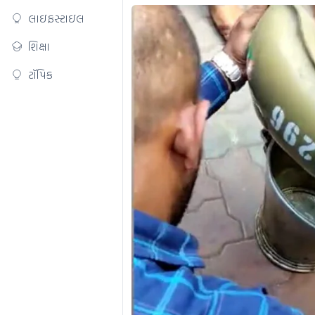
લાઇફસ્ટાઇલ
શિક્ષા
ટૉપિક