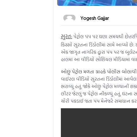
Yogesh Gajjar
સુરત:
પેટ્રોલ પંપ પર ઘણા સમયથી છેતરપિં
કિસ્સો સુરતના ડિંડોલીમાં સામે આવ્યો છે. ગ્
એક જાગૃત નાગરિક દ્વારા પંપ પર જ બુલેટની
હાલમાં આ વીડિયો સોશિયલ મીડિયામાં વાઈ
ઓછું પેટ્રોલ મળતા ગ્રાહકે પોલીસ બોલાવી
વાઈરલ વીડિયો સુરતના ડિંડોલીમાં આવેલા શક્
ભરાવ્યું હતું. જોકે ઓછું પેટ્રોલ મળ્યાની શ
લીટર જેટલું જ પેટ્રોલ નીકળ્યું હતું. ઘટ
ચોરી પકડાઈ જતા પંપ મેનેજરે સમાધાન કર