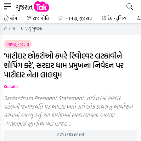
હોમ
રાજનીતિ
આપણું ગુજરાત
દેશ-દુનિયા
હોમ
આપણું ગુજરાત
આપણું ગુજરાત
‘પાટીદાર છોકરીઓ કમરે રિવોલ્વર લટકાવીને
શોપિંગ કરે’, સરદાર ધામ પ્રમુખના નિવેદન પર
પાટીદાર નેતા લાલઘુમ
Krutarth
Sardardham President Statement: તાજેતરમાં સરદાર
પટેલની જન્મજયંતિ પર આણંદ ખાતે રાત્રે લોક ડાયરાનું આયોજન
કરવામાં આવ્યું હતું. આ કાર્યક્રમમાં સરદારધામના અધ્યક્ષ
ગગજીભાઈ સુતરીયા પણ હાજર…
ADVERTISEMENT