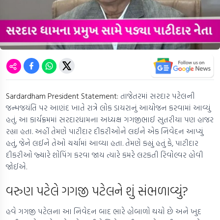
Sardardham President Statement:
તાજેતરમાં સરદાર પટેલની
જન્મજયંતિ પર આણંદ ખાતે રાત્રે લોક ડાયરાનું આયોજન કરવામાં આવ્યું
હતું. આ કાર્યક્રમમાં સરદારધામના અધ્યક્ષ ગગજીભાઈ સુતરીયા પણ હાજર
રહ્યા હતા. અહીં તેમણે પાટીદાર દીકરીઓને લઈને એક નિવેદન આપ્યું
હતું, જેને લઈને તેઓ ચર્ચામાં આવ્યા હતા. તેમણે કહ્યું હતું કે, પાટીદાર
દીકરીઓ જ્યારે શોપિંગ કરવા જાય ત્યારે કમરે લટકતી રિવોલ્વર હોવી
જોઈએ.
વરુણ પટેલે ગગજી પટેલને શું સંભળાવ્યું?
હવે ગગજી પટેલના આ નિવેદન બાદ ભારે હોબાળો થયો છે અને ખુદ