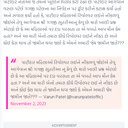
પાટીદાર નેતાઓ જ તેમનો ખુલીને વિરોધ કરી રહ્યા છે. પાટીદાર આગેવાન
વરુણ પટેલે ગગજી પટેલના આ નિવેદન પર ટ્વીટ કરીને કટાક્ષ કર્યો હતો
અને સવાલ કર્યો હતો કે, પાટીદાર મહિલાઓ રિવોલ્વર લઈને નીકળવું
જોઈએ તેવું આગેવાન શ્રી ગગજી સુતરીઆનું કેવું છે. મારો ખાલી પ્રશ્ન
એટલો છે કે આ મહિલાઓ પર દંડા વરસતા તા એ વખતે આપ મૌન કેમ
હતા? અને આ મારી બેનો તમારા કીધે રિવોલ્વર લઈને નીકડ છે અને
કોઈ કેસ થાય તો જામીન થવા જશો કે એમને અમારી જેમ જામીન જાતે???
પાટીદાર મહિલાઓ રિવોલ્વર લઈને નીકળવું જોઈએ તેવું
આગેવાન શ્રી ગગજી સુતરીઆ નું કેવું છે. મારો ખાલી પ્રશ્ન એટલો
છે કે આ મહિલાઓ પર દંડા વરસતા તા એ વખતે આપ મૌન કેમ
હતા ? અને આ મારી બેનો તમારા કીધે રિવોલ્વર લઈ ને નીકડ છે
અને કોઈ કેશ થાય તો જામીન થવા જશો કે એમને અમારી જેમ
જામીન જાતે???
— Varun Patel (@varunpateloffic)
November 2, 2023
ADVERTISEMENT