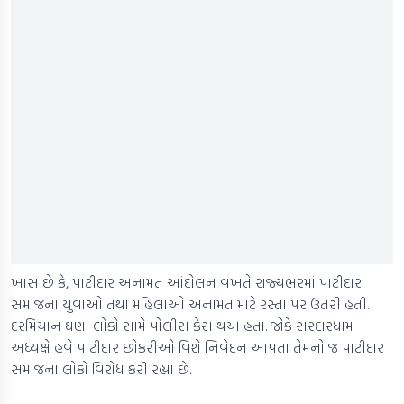
ખાસ છે કે, પાટીદાર અનામત આંદોલન વખતે રાજ્યભરમાં પાટીદાર
સમાજના યુવાઓ તથા મહિલાઓ અનામત માટે રસ્તા પર ઉતરી હતી.
દરમિયાન ઘણા લોકો સામે પોલીસ કેસ થયા હતા. જોકે સરદારધામ
અધ્યક્ષે હવે પાટીદાર છોકરીઓ વિશે નિવેદન આપતા તેમનો જ પાટીદાર
સમાજના લોકો વિરોધ કરી રહ્યા છે.