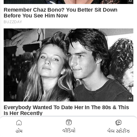
ADVERTISEMENT
વીડિયો
હોમ
વેબ સ્ટોરીઝ