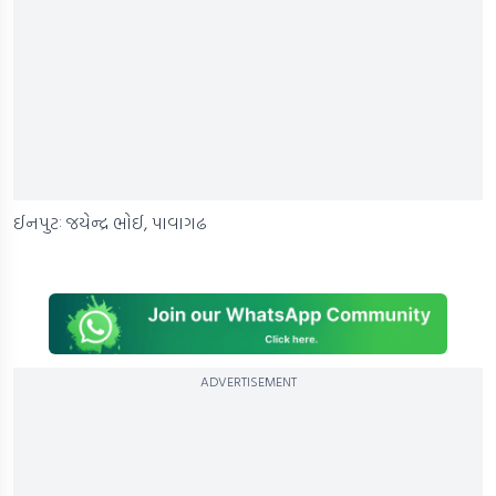
ઈનપુટઃ જયેન્દ્ર ભોઈ, પાવાગઢ
ADVERTISEMENT