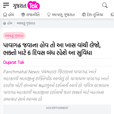
હોમ
રાજનીતિ
આપણું ગુજરાત
દેશ-દુનિયા
હોમ
આપણું ગુજરાત
આપણું ગુજરાત
પાવાગઢ જવાના હોવ તો આ ખાસ વાંચી લેજો,
ભક્તો માટે 6 દિવસ બંધ રહેશે આ સુવિધા
Gujarat Tak
Panchmahal News: પંચમહાલ જિલ્લાના પાવાગઢ ખાતે
મહાકાળી માતાજીનું શક્તિપીઠ આવેલું છે. યાત્રાધામ પાવાગઢ ખાતે
દરરોજ મોટી સંખ્યામાં શ્રદ્ધાળુઓ દર્શનાર્થે આવે છે. પવિત્ર યાત્રાધામ
પાવગઢ મહાકાળી માતાજીના દર્શનાર્થે જતાં ભક્તો માટે મહત્વના
સમાચાર સામે આવ્યા છે.
ADVERTISEMENT