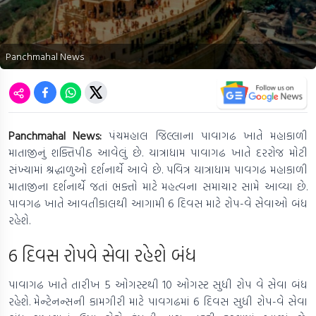
Panchmahal News
Panchmahal News:
પંચમહાલ જિલ્લાના પાવાગઢ ખાતે મહાકાળી
માતાજીનું શક્તિપીઠ આવેલું છે. યાત્રાધામ પાવાગઢ ખાતે દરરોજ મોટી
સંખ્યામાં શ્રદ્ધાળુઓ દર્શનાર્થે આવે છે. પવિત્ર યાત્રાધામ પાવગઢ મહાકાળી
માતાજીના દર્શનાર્થે જતાં ભક્તો માટે મહત્વના સમાચાર સામે આવ્યા છે.
પાવગઢ ખાતે આવતીકાલથી આગામી 6 દિવસ માટે રોપ-વે સેવાઓ બંધ
રહેશે.
6 દિવસ રોપવે સેવા રહેશે બંધ
પાવાગઢ ખાતે તારીખ 5 ઓગસ્ટથી 10 ઓગસ્ટ સુધી રોપ વે સેવા બંધ
રહેશે. મેન્ટેનન્સની કામગીરી માટે પાવગઢમાં 6 દિવસ સુધી રોપ-વે સેવા