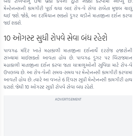
બંધ રાખવાનું ઉષા બ્રેકો કંપની દ્વારા નક્કી કરવામાં આવ્યું છે.
મેન્ટેનન્સની કામગીરી પૂર્ણ થયા બાદ રોપ-વે સેવા રાબેતા મુજબ ચાલું
થઈ જશે. જોકે, આ દરમિયાન ભક્તો ડુંગર ચડીને માતાજીના દર્શન કરવા
જઈ શકશે.
10 ઓગસ્ટ સુધી રોપવે સેવા બંધ રહેશે
પાવગઢ મંદિર ખાતે મહાકાળી માતાજીના દર્શનાર્થે દરરોજ હજારોની
સંખ્યામાં માઈભક્તો આવતા હોય છે. પાવગઢ ડુંગર પર બિરાજમાન
મહાકાળી માતાજીના દર્શન કરવા જતા યાત્રાળુઓની સુવિધા માટે રોપ-વે
ઉપલબ્ધ છે. આ રોપ-વેની સમય-સમય પર મેન્ટેનન્સી કામગીરી કરવામાં
આવતી હોય છે. ત્યારે આ વખતે 6 દિવસ સુધી મેન્ટેનન્સી કામગીરી હાથ
ધરાશે. જેથી 10 ઓગસ્ટ સુધી રોપવે સેવા બંધ રહેશે.
ADVERTISEMENT