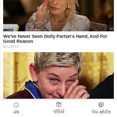
ADVERTISEMENT
વીડિયો
હોમ
વેબ સ્ટોરીઝ