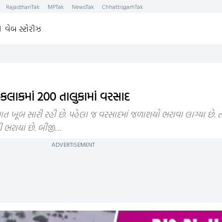
RajasthanTak
MPTak
NewsTak
ChhattisgarhTak
વેબ સ્ટોરીઝ
4 કલાકમાં 200 તાલુકામાં વરસાદ
 ખૂબ સારી રહી છે. પહેલા જ વરસાદમાં જળાશયો ભરાવા લાગ્યા છે. ત્
ી ભરાયા છે. બીજી…
ADVERTISEMENT