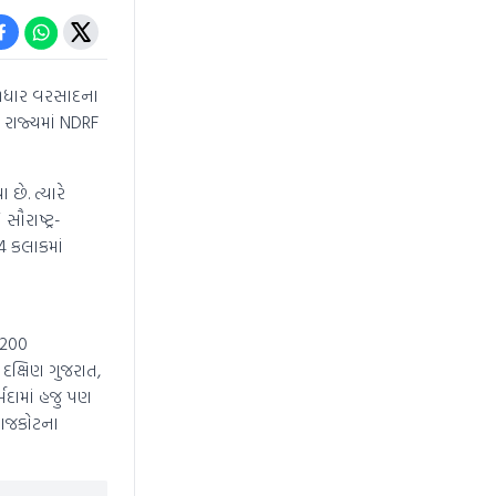
શળધાર વરસાદના
 રાજ્યમાં NDRF
ે. ત્યારે
ૌરાષ્ટ્ર-
24 કલાકમાં
 200
દક્ષિણ ગુજરાત,
મદામાં હજુ પણ
 રાજકોટના