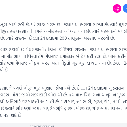
ૂબ સારી રહી છે. પહેલા જ વરસાદમાં જળાશયો ભરાવા લાગ્યા છે. ત્યારે મૂ
 બીજી તરફ વરસાદને પગલે અનેક રસ્તાઓ બંધ થયા છે. ત્યારે વરસાદને પગલે
ત્યારે રાજ્યમાં છેલ્લા 24 કલકમાં 200 તાલુકામાં વરસાદ વરસ્યો છે.
બાકાર થયો છે. મેઘરાજાની તોફાની બેટિંગથી રાજ્યના જળાશયો ભરાવા લાગ્યા છ
ટાભાગના વિસ્તારોમાં મેઘરાજા ધમાકેદાર બેટિંગ કરી રહ્યા છે. ખાસ કરીને સ
. સૌરાષ્ટ્રમાં મેઘરાજાએ કૃપા વરસાવતા ખેડૂતો ખુશખુશાલ થઈ ગયા છે. છેલ્લા 
ો છે.
ે વરસાદને પગલે ખેડૂત ખુશ ખુશાલ જોવા મળે છે. છેલ્લા 24 કલાકમાં ગુજરાતના
િસાવદરમાં મેઘરાજાએ ધડબડાટી બોલાવી છે. હવામાન વિભાગના અનુમાન મુજબ 
ારેથી અતિભારે વરસાદની આગાહી છે. વલસાડ, નવસારી, સુરત, ડાંગ, તાપી, નર્
જ્યારે સૌરાષ્ટ્રમાં જામનગર, દેવભૂમિ દ્વારકા, પોરબંદર, ગીર સોમનાથ અને
દ પડી શકે છે.
ADVERTISEMENT