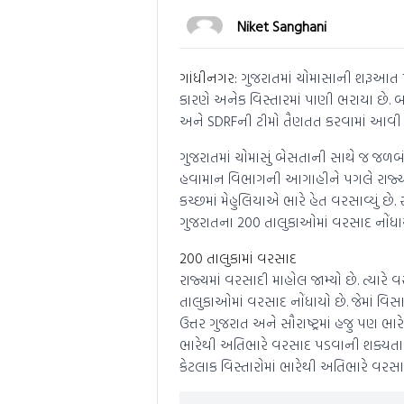
Niket Sanghani
ગાંધીનગર:
ગુજરાતમાં ચોમાસાની શરૂઆત ખ
કારણે અનેક વિસ્તારમાં પાણી ભરાયા છે.
અને SDRFની ટીમો તૈણતત કરવામાં આવી છે. 
ગુજરાતમાં ચોમાસું બેસતાની સાથે જ જળબં
હવામાન વિભાગની આગાહીને પગલે રાજ્યના મો
કચ્છમાં મેહુલિયાએ ભારે હેત વરસાવ્યું છે
ગુજરાતના 200 તાલુકાઓમાં વરસાદ નોંધાય
200 તાલુકામાં વરસાદ
રાજ્યમાં વરસાદી માહોલ જામ્યો છે. ત્યાર
તાલુકાઓમાં વરસાદ નોંધાયો છે. જેમાં વ
ઉત્તર ગુજરાત અને સૌરાષ્ટ્રમાં હજુ પણ ભ
ભારેથી અતિભારે વરસાદ પડવાની શક્યતા છે.
કેટલાક વિસ્તારોમાં ભારેથી અતિભારે વરસા