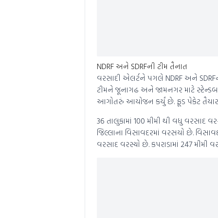
NDRF અને SDRFની ટીમ તૈનાત
વરસાદી એલર્ટને પગલે NDRF અને SDRFની
ટીમને જૂનાગઢ અને જામનગર માટે સ્ટેન્ડબા
આગોતરું આયોજન કર્યું છે. ફૂડ પેકેટ તૈ
36 તાલુકામાં 100 મીમી થી વધુ વરસાદ વરસ્
જિલ્લાના વિસાવદરમાં વરસયો છે. વિસાવદ
વરસાદ વરસ્યો છે. કપરાડામાં 247 મીમી વર