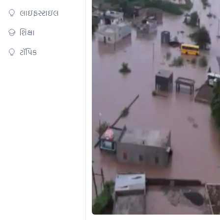
લાઇફસ્ટાઇલ
શિક્ષા
ટૉપિક