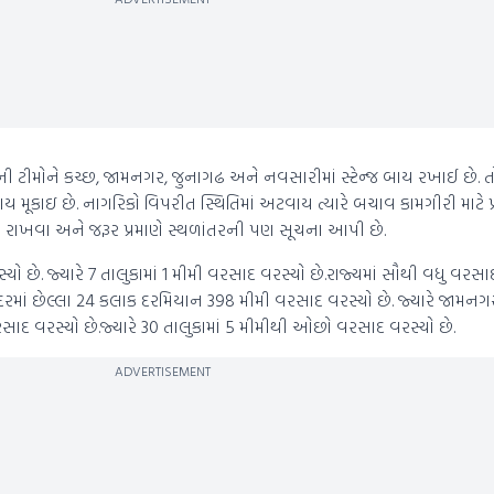
 ટીમોને કચ્છ, જામનગર, જુનાગઢ અને નવસારીમાં સ્ટેન્જ બાય રખાઈ છે. ત
ય મૂકાઇ છે. નાગરિકો વિપરીત સ્થિતિમાં અટવાય ત્યારે બચાવ કામગીરી માટે પ
યાર રાખવા અને જરૂર પ્રમાણે સ્થળાંતરની પણ સૂચના આપી છે.
યો છે. જ્યારે 7 તાલુકામાં 1 મીમી વરસાદ વરસ્યો છે.રાજ્યમાં સૌથી વધુ વરસ
રમાં છેલ્લા 24 કલાક દરમિયાન 398 મીમી વરસાદ વરસ્યો છે. જ્યારે જામનગર
સાદ વરસ્યો છે.જ્યારે 30 તાલુકામાં 5 મીમીથી ઓછો વરસાદ વરસ્યો છે.
ADVERTISEMENT