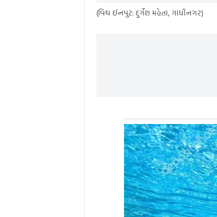
(વિથ ઈનપુટ: દુર્ગેશ મહેતા, ગાંધીનગર)