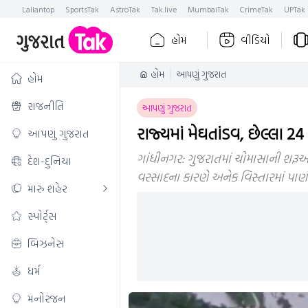
Lallantop
SportsTak
AstroTak
Tak.live
MumbaiTak
CrimeTak
UPTak
હોમ
વીડિયો
હોમ
આપણું ગુજરાત
હોમ
રાજનીતિ
આપણું ગુજરાત
રાજ્યમાં મેઘતાંડવ, છેલ્લા 2
આપણું ગુજરાત
ગાંધીનગર: ગુજરાતમાં ચોમાસાની શરૂઆત
દેશ-દુનિયા
વરસાદના કારણે અનેક વિસ્તારમાં પાણ
મારું શહેર
સ્પોર્ટ્સ
બિઝનેસ
ધર્મ
મનોરંજન