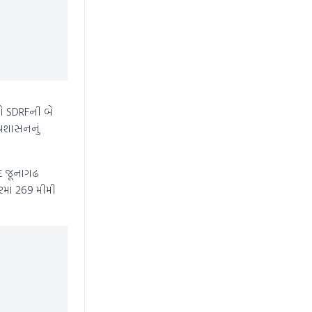
ો SDRFની બે
્રશાસનનું
ાદ જૂનાગઢ
માં 269 મીમી