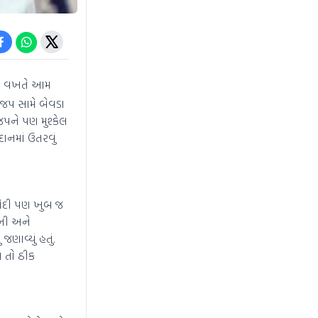
ે આ વખતે આમ
ાજપ સામે બેવડા
જપને પણ મુશ્કેલ
ાનમાં ઉતરવું
 મોદી પણ ખુબ જ
ઓની અને
ાવ્યું હતું.
ત તો ઠીક