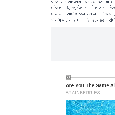
બેઠક બાદ ભોજનની વ્યવસ્થા કરવામાં આવી
ભોજન લીધું હતું. જેના કારણે નારાજગી કે
થાય અને સાથે ભોજન પણ ન લે તે જ ઘણુ 
પીએમ મોદીએ સંઘના નેતા રત્નાકર પાસેથી ગ