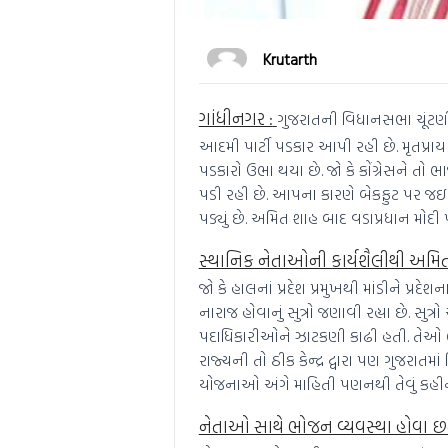
Krutarth
ગાંધીનગર :
ગુજરાતની વિધાનસભા ચૂંટણી
આદમી પાર્ટી પડકાર આપી રહી છે. મૃતપ્રા
પડકારો ઉભા થયા છે. જો કે કોંગ્રેસને ત
પડી રહી છે. આપના કારણે બેકફુટ પર જઇ 
પડ્યું છે. અમિત શાહ બાદ વડાપ્રધાન મોદી પ
સ્થાનિક નેતાઓની કાર્યશૈલીથી અમિ
જો કે હાલનાં પ્રદેશ પ્રમુખથી માંડીને પ
નારાજ હોવાનું સુત્રો જણાવી રહ્યા છે. સ
પદાધિકારીઓને ઝાટકણી કાઢી હતી. તેઓ ભાજપ
રાજ્યની તો ઠીક કેન્દ્ર દ્વારા પણ ગુજર
યોજનાઓ અંગે માહિતી પણનથી તેવું કહી
નેતાઓ સાથે ભોજન વ્યવસ્થા હોવા 