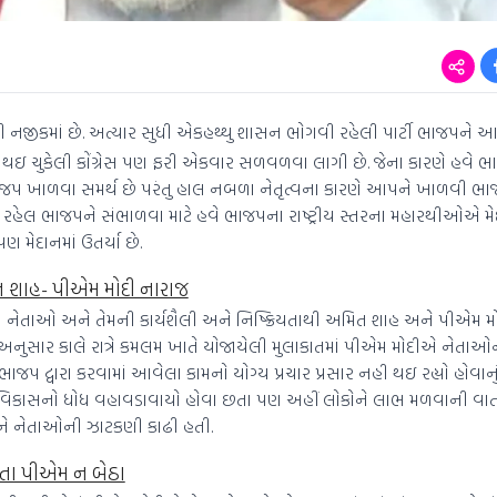
 નજીકમાં છે. અત્યાર સુધી એકહથ્થુ શાસન ભોગવી રહેલી પાર્ટી ભાજપન
ય થઇ ચુકેલી કોંગ્રેસ પણ ફરી એકવાર સળવળવા લાગી છે. જેના કારણે હવે ભ
ો ભાજપ ખાળવા સમર્થ છે પરંતુ હાલ નબળા નેતૃત્વના કારણે આપને ખાળવી ભા
રહેલ ભાજપને સંભાળવા માટે હવે ભાજપના રાષ્ટ્રીય સ્તરના મહારથીઓએ મેદ
ણ મેદાનમાં ઉતર્યા છે.
ત શાહ- પીએમ મોદી નારાજ
્રદેશના નેતાઓ અને તેમની કાર્યશૈલી અને નિષ્ક્રિયતાથી અમિત શાહ અને પીએમ
ુત્રો અનુસાર કાલે રાત્રે કમલમ ખાતે યોજાયેલી મુલાકાતમાં પીએમ મોદીએ નેતા
 દ્વારા કરવામાં આવેલા કામનો યોગ્ય પ્રચાર પ્રસાર નહી થઇ રહ્યો હોવાનું જણ
ાતમાં વિકાસનો ધોધ વહાવડાવાયો હોવા છતા પણ અહીં લોકોને લાભ મળવાની વા
ને નેતાઓની ઝાટકણી કાઢી હતી.
છતા પીએમ ન બેઠા