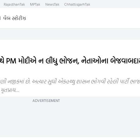
RajasthanTak
MPTak
NewsTak
ChhattisgarhTak
વેબ સ્ટોરીઝ
થે PM મોદીએ ન લીધુ ભોજન, નેતાઓના બેજવાબદ
ણી નજીકમાં છે. અત્યાર સુધી એકહથ્થુ શાસન ભોગવી રહેલી પાર્ટી ભ
મૃતપ્રાય…
ADVERTISEMENT