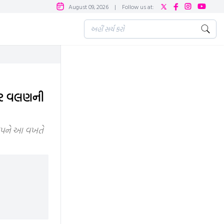
August 09, 2026
|
Follow us at:
ાર વલણની
ાજપને આ વખતે