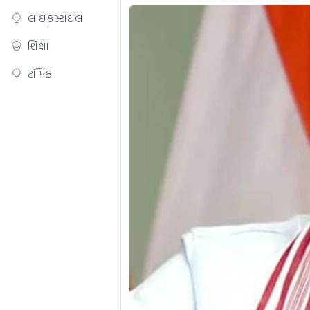
લાઇફસ્ટાઇલ
શિક્ષા
ટૉપિક