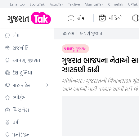
Lallantop
SportsTak
AstroTak
Tak.live
MumbaiTak
CrimeTak
UPTak
હોમ
વીડિયો
હોમ
આપણું ગુજરાત
હોમ
રાજનીતિ
આપણું ગુજરાત
ગુજરાત ભાજપના નેતાઓ સા
આપણું ગુજરાત
ઝાટકણી કાઢી
દેશ-દુનિયા
ગાંધીનગર : ગુજરાતની વિધાનસભા ચૂંટ
મારું શહેર
આમ આદમી પાર્ટી પડકાર આપી રહી છે. 
સ્પોર્ટ્સ
બિઝનેસ
ધર્મ
મનોરંજન