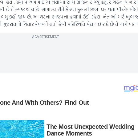
 હતી. જેમાં પીએમ મોદીએ નેતાઓ સાથે ભોજન ટાળ્યું હતું. સંગઠન અને સં
ટલી છે તે સ્પષ્ટ થાય છે. સામાન્ય રીતે કેપ્ટન કુલની છબી ધરાવતા પીએમ મ
બધુ કહી જાય છે. આ ઘટના ભાજપના હવામાં ઉડી રહેલા નેતાઓ માટે ખુબ જ
ુજરાતનો ચિતાર મેળવ્યો હતો. કેવી પરિસ્થિતિ પેદા થઇ શકે છે તે અંગે પણ ચ
ADVERTISEMENT