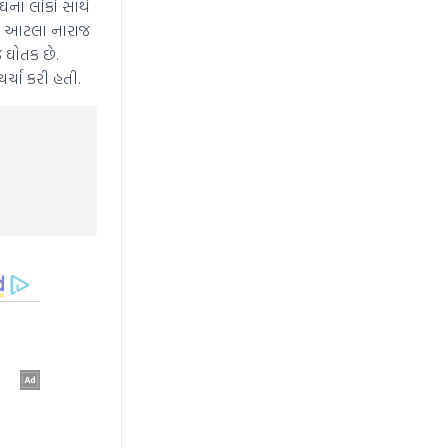
ઘના લોકો સાથે
ોદી આટલા નારાજ
 ઘોતક છે.
ર્ચા કરી હતી.