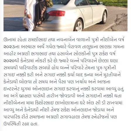
ઊનામાં રહેતા રામશીભાઇ તથા નયનાબેન વાળાની પુત્રી નીશીબેન વર્ષ
૨૦૨૩ના અભ્યાસ અર્થે ગયેલ જ્યારે વેરાવળ તાલુકાના ભાલકા ગામના
આહીર અગ્રણી ભગાભાઇ તથા હંસાબેન સોલંકીનો પુત્ર રાકેશ વર્ષ
૨૦૨૦થી કેનેડામાં નોકરી કરે છે. જ્યારે બન્ને પરિવારને છેલ્લા ઘણા
સમયથી પારિવારીક સંબધો હોય બન્ને પરિવારે તેમના પુત્ર-પુત્રીની
સગાઇ નક્કી કરી અને સગાઇ નક્કી કર્યા બાદ કન્યા અને મુરતીયાને
કેનેડાથી બોલવા તો સમય અને પૈસા પણ ખર્ચાય અને આજના
ઇન્ટરનેટ યુગમાં ઓનલાઇન સગાઇ કરવાનું નક્કી કરવામાં આવ્યું હતું.
આ અંગે બ્રાહ્મણ પાસેથી તારીખ જોવડાવી અને સગાઇની નક્કી થતા
નીશીબેનના મામા કિશોરભાઇ લાખોણાત્રાના ઘરે એલ સી ડી રાખવામાં
આવ્યું અને કેનેડાથી નીશી તેમજ રાકેશ ઓનલાઇન જોડાયા અને
પારંપારિક રીતે સમાજના અગ્રણી સગાવહાલા તેમજ સ્નેહીજનો પણ
ઉપસ્થિતી રહ્યા હતા.