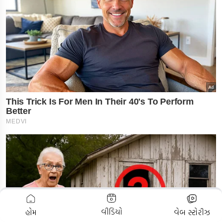
ADVERTISEMENT
વીડિયો
હોમ
વેબ સ્ટોરીઝ