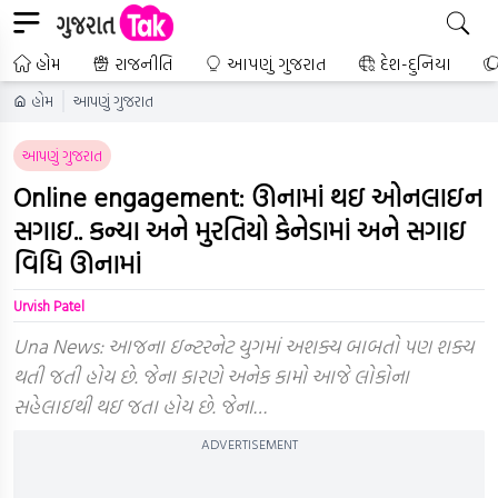
હોમ
રાજનીતિ
આપણું ગુજરાત
દેશ-દુનિયા
હોમ
આપણું ગુજરાત
આપણું ગુજરાત
Online engagement: ઊનામાં થઇ ઓનલાઇન
સગાઇ.. કન્યા અને મુરતિયો કેનેડામાં અને સગાઇ
વિધિ ઊનામાં
Urvish Patel
Una News: આજના ઇન્ટરનેટ યુગમાં અશક્ય બાબતો પણ શક્ય
થતી જતી હોય છે. જેના કારણે અનેક કામો આજે લોકોના
સહેલાઇથી થઇ જતા હોય છે. જેના…
ADVERTISEMENT