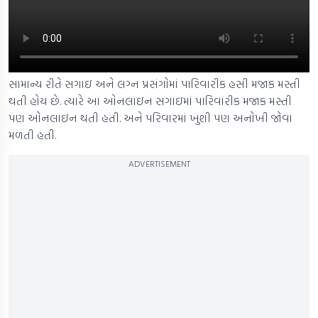
સામાન્ય રીતે સગાઇ અને લગ્ન પ્રસંગોમાં પારિવારીક હસી મજાક મસ્તી
થતી હોય છે. ત્યારે આ ઓનલાઇન સગાઇમાં પારિવારીક મજાક મસ્તી
પણ ઓનલાઇન થતી હતી. અને પરિવારમાં ખુશી પણ અનોખી જોવા
મળતી હતી.
ADVERTISEMENT