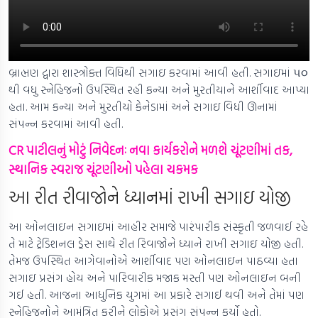
બ્રાહ્મણ દ્વારા શાસ્ત્રોક્ત વિધિથી સગાઇ કરવામાં આવી હતી. સગાઇમાં ૫૦
થી વધુ સ્નેહિજનો ઉપસ્થિત રહી કન્યા અને મુરતીયાને આર્શીવાદ આપ્યા
હતા. આમ કન્યા અને મુરતીયો કેનેડામાં અને સગાઇ વિધી ઊનામાં
સંપન્ન કરવામાં આવી હતી.
CR પાટીલનું મોટું નિવેદનઃ નવા કાર્યકરોને મળશે ચૂંટણીમાં તક,
સ્થાનિક સ્વરાજ ચૂંટણીઓ પહેલા ચકમક
આ રીત રીવાજોને ધ્યાનમાં રાખી સગાઇ યોજી
આ ઓનલાઇન સગાઇમાં આહીર સમાજે પારંપારીક સંસ્કૃતી જળવાઈ રહે
તે માટે ટ્રેડિશનલ ડ્રેસ સાથે રીત રિવાજોને ધ્યાને રાખી સગાઇ યોજી હતી.
તેમજ ઉપસ્થિત આગેવાનોએ આર્શીવાદ પણ ઓનલાઇન પાઠવ્યા હતા
સગાઇ પ્રસંગ હોય અને પારિવારીક મજાક મસ્તી પણ ઓનલાઇન બની
ગઈ હતી. આજના આધુનિક યુગમાં આ પ્રકારે સગાઈ થવી અને તેમાં પણ
સ્નેહિજનોને આમંત્રિત કરીને લોકોએ પ્રસંગ સંપન્ન કર્યો હતો.