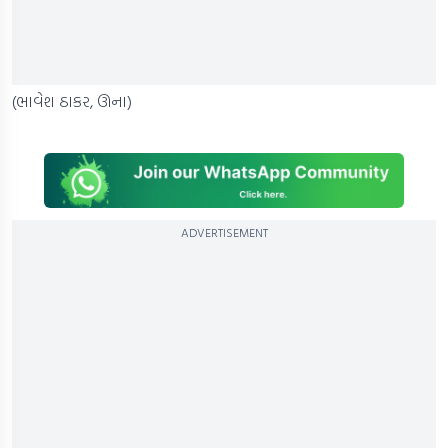
(ભાવેશ ઠાકર, ઊના)
ADVERTISEMENT