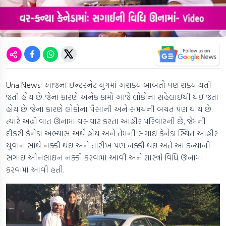
Una News:
આજના ઇન્ટરનેટ યુગમાં અશક્ય બાબતો પણ શક્ય થતી
જતી હોય છે. જેના કારણે અનેક કામો આજે લોકોના સહેલાઇથી થઇ જતા
હોય છે. જેના કારણે લોકોના પૈસાની અને સમયની બચત પણ થાય છે.
ત્યારે અહીં વાત ઊનામાં વસવાટ કરતા આહીર પરિવારની છે, જેમની
દીકરી કેનેડા અભ્યાસ અર્થે હોય અને તેમની સગાઇ કેનેડા સ્થિત આહીર
યુવાન સાથે નક્કી થઇ અને તારીખ પણ નક્કી થઇ અંતે આ કન્યાની
સગાઇ ઓનલાઇન નક્કી કરવામાં આવી અને શાસ્ત્રો વિધિ ઊનામાં
કરવામાં આવી હતી.