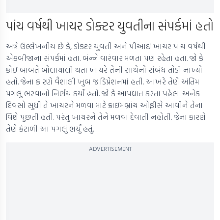
પાંચ વર્ષથી ખાચર ડોક્ટર યુવતીના સંપર્કમાં હતો
અત્રે ઉલ્લેખનીય છે કે, ડોક્ટર યુવતી અને પીઆઇ ખાચર પાંચ વર્ષથી
એકબીજાના સંપર્કમાં હતા. બંન્ને વારંવાર મળતા પણ રહેતા હતા. જો કે
કોઇ બાબતે બોલાચાલી થતા ખાચરે તેની સાથેનો સંબંધ તોડી નાખ્યો
હતો. જેના કારણે વૈશાલી ખુબ જ ડિપ્રેશનમાં હતી. આખરે તેણે અંતિમ
પગલું ભરવાનો નિર્ણય કર્યો હતો. જો કે આપઘાત કરતા પહેલા અનેક
દિવસો સુધી તે ખાચરને મળવા માટે ક્રાઇમબ્રાંચ ઓફીસે આવીને તેના
વિશે પુછતી હતી. પરંતુ ખાચરને તેને મળવા દેવાતી નહોતી. જેના કારણે
તેણે કંટાળી આ પગલું ભર્યું હતું.
ADVERTISEMENT