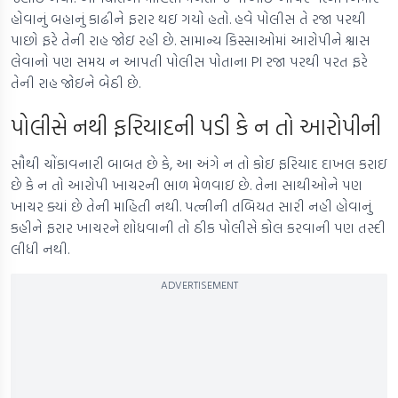
હોવાનું બહાનું કાઢીને ફરાર થઇ ગયો હતો. હવે પોલીસ તે રજા પરથી
પાછો ફરે તેની રાહ જોઇ રહી છે. સામાન્ય કિસ્સાઓમાં આરોપીને શ્વાસ
લેવાનો પણ સમય ન આપતી પોલીસ પોતાના PI રજા પરથી પરત ફરે
તેની રાહ જોઇને બેઠી છે.
પોલીસે નથી ફરિયાદની પડી કે ન તો આરોપીની
સૌથી ચોંકાવનારી બાબત છે કે, આ અંગે ન તો કોઇ ફરિયાદ દાખલ કરાઇ
છે કે ન તો આરોપી ખાચરની ભાળ મેળવાઇ છે. તેના સાથીઓને પણ
ખાચર ક્યાં છે તેની માહિતી નથી. પત્નીની તબિયત સારી નહી હોવાનું
કહીને ફરાર ખાચરને શોધવાની તો ઠીક પોલીસે કોલ કરવાની પણ તસ્દી
લીધી નથી.
ADVERTISEMENT