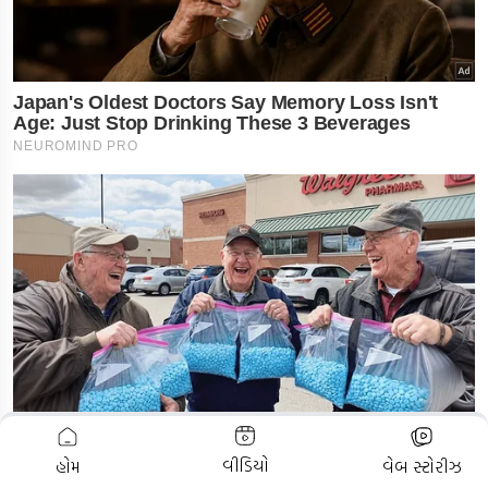
ADVERTISEMENT
વીડિયો
હોમ
વેબ સ્ટોરીઝ