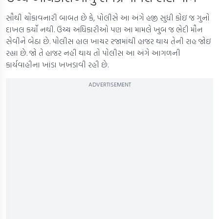
સૌથી ચોંકાવનારી બાબત છે કે, પોલીસે આ અંગે હજી સુધી કોઇ જ ગુનો
દાખલ કર્યો નથી. ઉચ્ચ અધિકારીઓ પણ આ મામલે ખુબ જ ભેદી મૌન
સેવીને બેઠા છે. પોલીસ હાલ ખાચર રજામાંથી હાજર થાય તેની રાહ જોઇ
રહ્યા છે. જો તે હાજર નહી થાય તો પોલીસ આ અંગે આગળની
કાર્યવાહીના ખાંડા ખખડાવી રહી છે.
ADVERTISEMENT