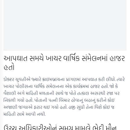
આપઘાત સમયે ખાચર વાર્ષિક સંમેલનમાં હાજર
હતો
ડોક્ટર યુવતીએ જ્યારે ક્રાઇમબ્રાંચના પ્રાંગણમાં આપઘાત કરી લીધો. ત્યારે
ખાચર પોલીસના વાર્ષિક સંમેલનના એક કાર્યક્રમમાં હાજર હતો. જો કે
વૈશાલી અંગે માહિતી મળતાની સાથે જ પોતે તત્કાલ અસરથી રજા પર
નિકળી ગયો હતો. પોતાની પત્ની બિમાર હોવાનું બહાનું કરીને કોઇ
અજાણી જગ્યાએ ફરાર થઇ ગયો હતો. હજી સુધી તેના વિશે કોઇ જ
માહિતી સામે આવી નથી.
ઉચ્ચ અધિકારીઓનું સમગ્ર મામલે ભેદી મૌન