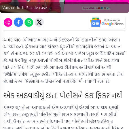
Vaishali Joshi Sucide case
અમદાવાદ :
પીઆઇ ખાચર અને ડોક્ટરની પ્રેમ કહાનીનો કરૂણ અંજામ
આવ્યો હતો. બ્રેકઅપ બાદ ડોક્ટર યુવતીએ ક્રાઇમબ્રાંચ જઇને આપઘાત
કરી લેતા ચકચાર મચી ગઇ છે. હવે આ સમગ્ર કેસ ખુબ જ વિવાદિત બન્યો
છે. જો કે બીજી તરફ આખો પોલીસ ફોર્સ પોતાના પીઆઇને બચાવવા
માટે હવાતિયા મારી રહ્યો છે. સામાન્ય રીતે IPS અધિકારીઓ આવી
સ્થિતિમાં હંમેશા ન્યૂટ્રલ રહીને પીડિતને ન્યાય મળે તેવો પ્રયાસ કરતા હોય
છે. જો કે આ કિસ્સામાં અધિકારીઓ પણ ભેદી મૌન પાળી રહ્યા છે.
એક અઠવાડીયું છતા પોલીસને કંઇ ફિકર નથી
ડોક્ટર યુવતીના આપઘાતને એક અઠવાડીયું જેટલો સમય થઇ ચુક્યો
હોવા છતા હજી સુધી પોલીસે ગુનો દાખલ કરવાની તસદી પણ લીધી
નથી. ઉપરાંત PI ખાચરને શોધવાની પણ પોલીસને કોઇ જરૂરિયાત
જણાઇ નથી. આપઘાતની માહિતી મળતા જ પીઆઇ ખાચર પત્ની બિમાર