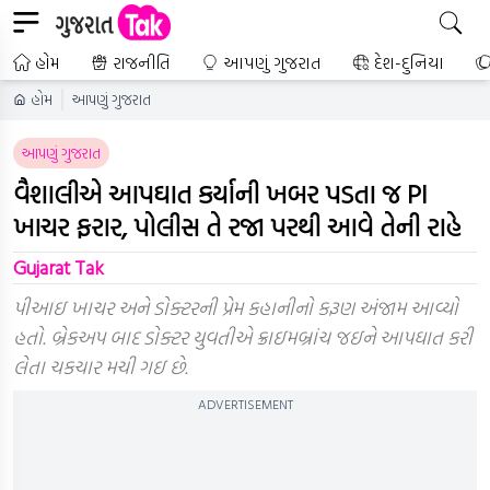
હોમ
રાજનીતિ
આપણું ગુજરાત
દેશ-દુનિયા
હોમ
આપણું ગુજરાત
આપણું ગુજરાત
વૈશાલીએ આપઘાત કર્યાની ખબર પડતા જ PI
ખાચર ફરાર, પોલીસ તે રજા પરથી આવે તેની રાહે
Gujarat Tak
પીઆઇ ખાચર અને ડોક્ટરની પ્રેમ કહાનીનો કરૂણ અંજામ આવ્યો
હતો. બ્રેકઅપ બાદ ડોક્ટર યુવતીએ ક્રાઇમબ્રાંચ જઇને આપઘાત કરી
લેતા ચકચાર મચી ગઇ છે.
ADVERTISEMENT