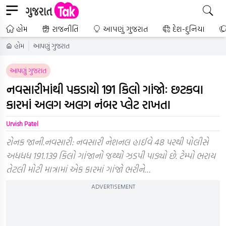
હોમ
રાજનીતિ
આપણું ગુજરાત
દેશ-દુનિયા
હોમ
આપણું ગુજરાત
આપણું ગુજરાત
નવસારીમાંથી પકડાયો 191 કિલો ગાંજોઃ છટકવા
કારમાં અલગ અલગ નંબર પ્લેટ રાખતા
Urvish Patel
રોનક જાની.નવસારી: નવસારી નેશનલ હાઈવે 48 પરથી પોલીસે
અધધધ 191.139 કિલો ગાંજાનો જથ્થો ઝડપી પાડ્યો છે. ટેમ્પો ભરાય
તેટલી મોટી માત્રામાં એક કારમાં ગાંજો ભરીને…
ADVERTISEMENT