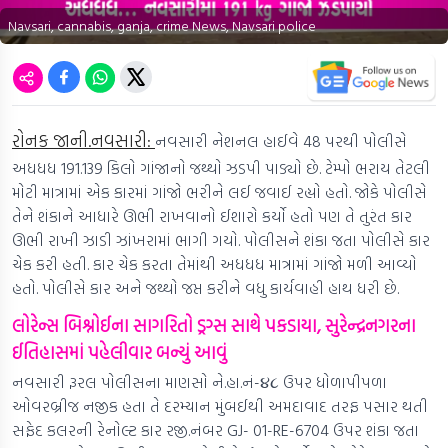
Navsari, cannabis, ganja, crime News, Navsari police
રોનક જાની.નવસારી:
નવસારી નેશનલ હાઈવે 48 પરથી પોલીસે
અધધધ 191.139 કિલો ગાંજાનો જથ્થો ઝડપી પાડ્યો છે. ટેમ્પો ભરાય તેટલી
મોટી માત્રામાં એક કારમાં ગાંજો ભરીને લઈ જવાઈ રહ્યો હતો. જોકે પોલીસે
તેને શંકાને આધારે ઊભી રાખવાનો ઈશારો કર્યો હતો પણ તે તુરંત કાર
ઊભી રાખી ઝાડી ઝાંખરામાં ભાગી ગયો. પોલીસને શંકા જતા પોલીસે કાર
ચેક કરી હતી. કાર ચેક કરતા તેમાંથી અધધધ માત્રામાં ગાંજો મળી આવ્યો
હતો. પોલીસે કાર અને જથ્થો જપ્ત કરીને વધુ કાર્યવાહી હાથ ધરી છે.
લોરેન્સ બિશ્નોઈના સાગરિતો ડ્રગ્સ સાથે પકડાયા, સુરેન્દ્રનગરના
ઈતિહાસમાં પહેલીવાર બન્યું આવું
નવસારી રૂરલ પોલીસના માણસો ને.હા.નં-૪૮ ઉપર ધોળાપીપળા
ઓવરબ્રીજ નજીક હતા તે દરમ્યાન મુંબઈથી અમદાવાદ તરફ પસાર થતી
સફેદ કલરની રેનોલ્ટ કાર રજી.નંબર GJ- 01-RE-6704 ઉપર શંકા જતા