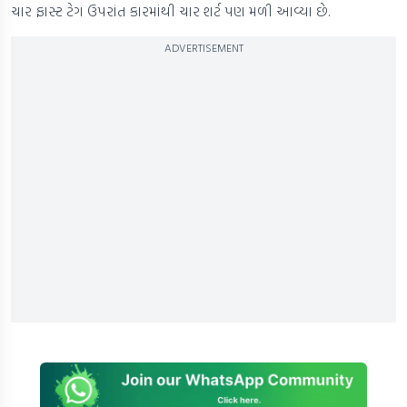
ચાર ફાસ્ટ ટેગ ઉપરાંત કારમાંથી ચાર શર્ટ પણ મળી આવ્યા છે.
ADVERTISEMENT