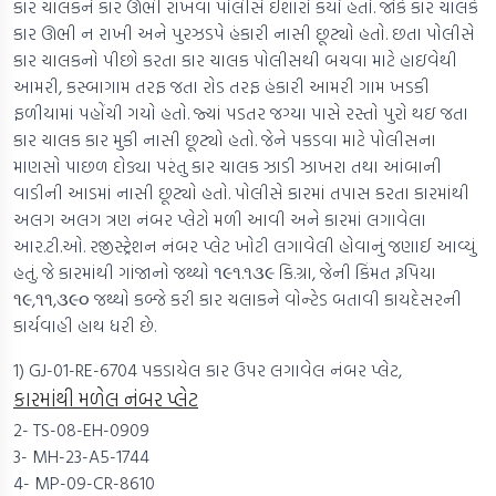
કાર ચાલકને કાર ઊભી રાખવા પોલીસે ઈશારો કર્યો હતો. જોકે કાર ચાલકે
કાર ઊભી ન રાખી અને પુરઝડપે હંકારી નાસી છૂટ્યો હતો. છતા પોલીસે
કાર ચાલકનો પીછો કરતા કાર ચાલક પોલીસથી બચવા માટે હાઇવેથી
આમરી, કસ્બાગામ તરફ જતા રોડ તરફ હંકારી આમરી ગામ ખડકી
ફળીયામાં પહોંચી ગયો હતો. જ્યાં પડતર જગ્યા પાસે રસ્તો પુરો થઇ જતા
કાર ચાલક કાર મુકી નાસી છૂટ્યો હતો. જેને પકડવા માટે પોલીસના
માણસો પાછળ દોડ્યા પરંતુ કાર ચાલક ઝાડી ઝાખરા તથા આંબાની
વાડીની આડમાં નાસી છૂટ્યો હતો. પોલીસે કારમાં તપાસ કરતા કારમાંથી
અલગ અલગ ત્રણ નંબર પ્લેટો મળી આવી અને કારમાં લગાવેલા
આર.ટી.ઓ. રજીસ્ટ્રેશન નંબર પ્લેટ ખોટી લગાવેલી હોવાનું જણાઈ આવ્યું
હતું. જે કારમાંથી ગાંજાનો જથ્થો ૧૯૧.૧૩૯ કિ.ગ્રા, જેની કિંમત રૂપિયા
૧૯,૧૧,૩૯૦ જથ્થો કબ્જે કરી કાર ચલાકને વોન્ટેડ બતાવી કાયદેસરની
કાર્યવાહી હાથ ધરી છે.
1) GJ-01-RE-6704 પકડાયેલ કાર ઉપર લગાવેલ નંબર પ્લેટ,
કારમાંથી મળેલ નંબર પ્લેટ
2- TS-08-EH-0909
3- MH-23-A5-1744
4- MP-09-CR-8610