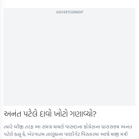
ADVERTISEMENT
અનંત પટેલે દાવો ખોટો ગણાવ્યો?
ત્યારે બીજી તરફ આ સમગ્ર મામલે વાંસદાના કોંગ્રેસના ધારાસભ્ય અનંત
પટેલે કહ્યું કે, ખેરગાતમ તાલુકાના પાણીગેટ વિસ્તારમાં આજે માજી મંત્રી