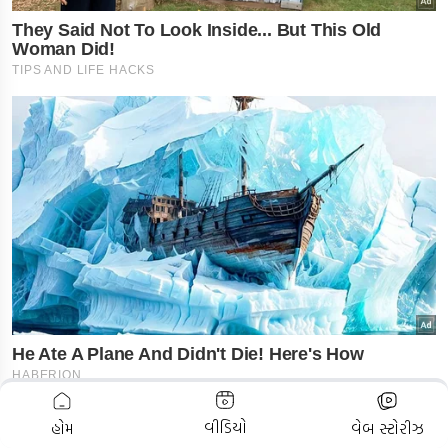
ADVERTISEMENT
વીડિયો
હોમ
વેબ સ્ટોરીઝ