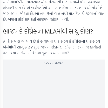
અને ગણદેવીના ધારાસભ્યએ કોંગ્રેસમાંથી ઘણા બધાને ખેસ પહેરાવ્યા
હોવાની વાત છે. એ કાર્યકર્તાઓ અમારા નહોતા. ભાજપના કાર્યકર્તાઓને
જ ભાજપમાં જોડ્યા છે. આ નવાઈની વાત નથી માત્ર દેખાડો કરવાની વાત
છે. અમારા કોઈ કાર્યકર્તા ભાજપમાં જોડાયા નથી.
ભાજપ કે કોંગ્રેસના MLAમાંથી સાચું કોણ?
ત્યારે સવાલ એ થાય છે કે ભાજપના ધારાસભ્ય કે કોંગ્રેસના ધારાસભ્ય
બંનેમાંથી સાચું કોણ? શું ભાજપમાં જોડાયેલા લોકો ભાજપના જ કાર્યકરો
હતા કે પછી તેઓ કોંગ્રેસના જૂના કાર્યકરો હતા?
ADVERTISEMENT