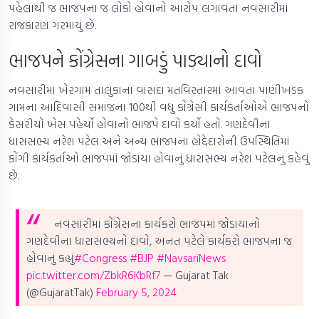
પહેલાથી જ ભાજપના જ લોકો હોવાનો આરોપ લગાવતા નવસારીમાં
રાજકારણ ગરમાયું છે.
ભાજપને કોંગ્રેસના ગાબડું પાડ્યાનો દાવો
નવસારીમાં ખેરગામ તાલુકાના વાંસદા મતવિસ્તારમાં આવતા પાણીખડક
ગામના આદિવાસી સમાજના 100થી વધુ કોંગ્રેસી કાર્યકર્તાઓએ ભાજપનો
કેસરીયો ખેસ પહેર્યો હોવાનો ભાજપે દાવો કર્યો હતો. ગણદેવીના
ધારાસભ્ય નરેશ પટેલ અને અન્ય ભાજપના હોદ્દેદારોની ઉપસ્થિતિમાં
કોંગી કાર્યકર્તાઓ ભાજપમાં જોડાયા હોવાનું ધારાસભ્ય નરેશ પટેલનું કહેવું
છે.
નવસારીમાં કોંગ્રેસના કાર્યકરો ભાજપમાં જોડાયાનો
ગણદેવીના ધારાસભ્યનો દાવો, અનંત પટેલે કાર્યકરો ભાજપના જ
હોવાનું કહ્યું
#Congress
#BJP
#NavsariNews
pic.twitter.com/ZbkR6KbRf7
— Gujarat Tak
(@GujaratTak)
February 5, 2024