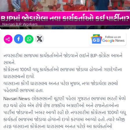
Navsari BJP Workers
નવસારીમાં ભાજપમાં કાર્યકર્તાઓને જોડવાને લઈને BJP-કોંગ્રેસ આમને
સામને.
કોંગ્રેસના 100થી વધુ કાર્યકર્તાઓ ભાજપમાં જોડાયા હોવાનો ગણદેવીના
ધારાસભ્યનો દાવો.
વાંસદાના કોંગી ધારાસભ્ય અનંત પટેલ મુજબ, નવા જોડાયેલા સભ્યો
પહેલાથી ભાજપમાં હતા.
Navsari News:
લોકસભાની ચૂંટણી પહેલા ગુજરાત ભાજપમાં ભરતી મેળો
શરૂ થયો હોય એમ રોજે રોજ રાજકીય અગ્રણીઓ અને રાજનેતાઓના
પાર્ટીમાં જોડાવાની ખબર આવી રહી છે. નવસારીમાં કોંગ્રેસના 100થી વધુ
કાર્યકર્તા ભાજપમાં જોડાયા હોવાનો દાવો કરવામાં આવ્યો હતો. ત્યારે બીજી
તરફ વાંસદાના કોંગ્રેસના ધારાસભ્ય અનંત પટેલે આ કાર્યકર્તાઓ