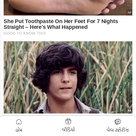
ADVERTISEMENT
વીડિયો
હોમ
વેબ સ્ટોરીઝ