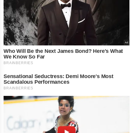
નોકરી-ધંધામાં પ્રગતિ... આ
રાશિના લોકોને ફળશે આજનો
દિવસ , જાણો તમારું રાશિફળ?