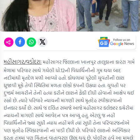
મહીસાગર/વડોદરાઃ
મહીસાગર જિલ્લાના ખાનપુર તાલુકાના કારંટા ગામે
મેળામાં પરિવાર સાથે ગયેલી ધો.12ની વિદ્યાર્થિનીનો ગુમ થયા બાદ
નદીમાંથી મૃતદેળ મળી આવ્યો હતો. કોથળામાં પૂરેલી યુવતીની લાશ
ધ્રુજાવી મૂકે તેવી સ્થિતિમાં મળતા લોકો કંપની ઉઠ્યા હતા. યુવતી પર
દુષ્કર્મ આચરીને તેની હત્યા કરીને લાશને ફેંકી દીધી હોવાનો આક્ષેપ થઈ
રહ્યો છે. ત્યારે પરિવારે ન્યાયની માગણી સાથે મૃતદેહ સ્વીકારવાનો
ઈનકાર કર્યો છે. સાથે જ દલિત સમાજે આજે મહીસાગર કલેક્ટર કચેરીમાં
ન્યાયની માગણી સાથે આવેદન પત્ર આપ્યું હતું. એટલું જ નહીં
વિદ્યાર્થિનીને જ્યાં સુધી ન્યાય નહીં મળે ત્યાં સુધી તેના પરિવારજનોએ
પણ મૃતદેહ સ્વિકારવાની ના પાડી દીધી છે. પરિવારે લાશનો અસ્વિકાર
કરતા તંત્રમાં પણ ચિંતાનું વાતાવરણ ઊભું થયું છે. પોલીસ હવે આ મામલે