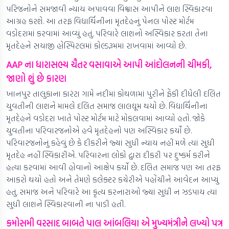
પરિજનોને સમજાવી ન્યાય અપાવવા વિશ્વાસ આપીને લાશ સ્વિકારવા
આગ્રહ કરશે. આ તરફ વિદ્યાર્થિનીના મૃતદેહનું પેનલ પોસ્ટ મોર્ટમ
વડોદરામાં કરવામાં આવ્યું હતું. પરિવારે લાશનો અસ્વિકાર કરતા તેના
મૃતદેહને સયાજી હોસ્પિટલમાં કોલ્ડરૂમમાં રાખવામાં આવ્યો છે.
AAP ના ધારાસભ્ય ચૈતર વસાવાએ આપી આંદોલનની ચીમકી,
જાણો શું છે કારણ
ખાનપુર તાલુકાના કારંટા ગામે નદીમાં કોથળામાં પુરીને ફેંકી દીધેલી દલિત
યુવતીની લાશને મામલે દલિત સમાજ લાલઘૂમ થયો છે. વિદ્યાર્થિનીના
મૃતદેહને વડોદરા ખાતે પોસ્ટ મોર્ટમ માટે મોકલવામાં આવ્યો હતો. જોકે
યુવતીના પરિવારજનોએ હવે મૃતદેહનો પણ અસ્વિકાર કર્યો છે.
પરિવારજનોનું કહેવું છે કે દીકરીને જ્યાં સુધી ન્યાય નહીં મળે ત્યાં સુધી
મૃતદેહ નહીં સ્વિકારીએ. પરિવારના લોકો દ્વારા દીકરી પર દુષ્કર્મ કરીને
હત્યા કરવામાં આવી હોવાનો આક્ષેપ કર્યો છે. દલિત સમાજ પણ આ તરફ
આકરો થયો હતો અને તેમણે કલેક્ટર કચેરીએ પહોંચીને આવેદન આપ્યું
હતું. સમાજ અને પરિવારે આ કૃત્ય કરનારાઓ જ્યાં સુધી ન ઝડપાય ત્યાં
સુધી લાશને સ્વિકારવાની ના પાડી હતી.
કમોસમી વરસાદ બાબતે પાલ આંબલિયા એ મુખ્યમંત્રીને લખ્યો પત્ર