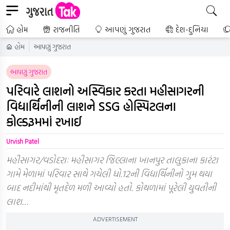
હોમ
રાજનીતિ
આપણું ગુજરાત
દેશ-દુનિયા
હોમ
આપણું ગુજરાત
આપણું ગુજરાત
પરિવારે લાશનો અસ્વિકાર કરતા મહીસાગરની
વિદ્યાર્થિનીની લાશને SSG હોસ્પિટલના
કોલ્ડરૂમમાં રખાઈ
Urvish Patel
મહીસાગર/વડોદરાઃ મહીસાગર જિલ્લાના ખાનપુર તાલુકાના કારંટા
ગામે મેળામાં પરિવાર સાથે ગયેલી ધો.12ની વિદ્યાર્થિનીનો ગુમ થયા
બાદ નદીમાંથી મૃતદેળ મળી આવ્યો હતો. કોથળામાં પૂરેલી યુવતીની
લાશ…
ADVERTISEMENT