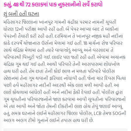
કહ્યું, 48 થી 72 કલાકમાં પાક નુકસાનીનો સર્વે કરાવો
શું બની હતી ઘટના
મહિસાગર જિલ્લાના ખાનપુર ગામની ચંદ્રીકા પરમાર નામની યુવતી
ધોરણ 12ની પરીક્ષા આપી રહી હતી. બે પેપર આપ્યા બાદ તે બાકીના
પેપરની તૈયારી કરી રહી હતી. દરમિયાન તે ખાનપુર નજીક મહી નદીના
કાંઠે દરવર્ષે યોજાનારા ઉર્સના મેળામાં ગઈ હતી. 18 માર્ચના રોજ પરિવાર
સાથે ચંદ્રિકા મેળામાં હતી ત્યારે વાવાઝોડું આવ્યું અને વરસાદમાં તે
પરિવારથી વિખુટી પડી ગઈ. લાઈટ પણ જતી રહી હતી. એવામાં અચાનક
ચંદ્રિકા ગુમ થઈ ગઈ હતી. આથી પરિવારે તેની આસપાસમાં શોધખોળ
હાથ ધરી હતી. તેમ છતાં તેની કોઈ ભાળ ન મળતા પરિવારે પોલીસ
સ્ટેશનમાં તેના ગુમ થવાની ફરિયાદ નોંધાવી હતી. જેના ચાર દિવસ વિત્યા
પછી હવે મહીસાગર નદીની અંદરથી એક લાશ મળી આવી હતી. આ
લાશે કોથળામાં બાંધેલી હતી અને નદીમાં ફેંકી દેવાઈ હતી. પોલીસ દ્વારા
ગુમ યુવતીના પરિવારજનોને જાણ કરવામાં આવી યુવતીના પરિવારજનો
એ ત્યાં આવી અને જોતા તેમની દીકરીની લાશ હોય તેવું જણાઈ આવ્યું
હતું. સમગ્ર ઘટનાને લઈને મહીસાગર જિલ્લા પોલીસ, LCB તેમજ SOGની
અલગ અલગ ટીમો ગુનાને લઈને તપાસ હાથ ધરી છે.