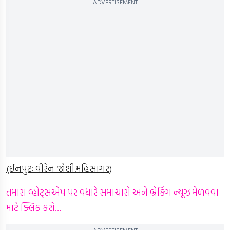
ADVERTISEMENT
(ઈનપુટઃ વીરેન જોશી.મહિસાગર)
તમારા વ્હોટ્સએપ પર વધારે સમાચારો અને બ્રેકિંગ ન્યૂઝ મેળવવા
માટે ક્લિક કરો…