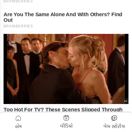
ADVERTISEMENT
વીડિયો
હોમ
વેબ સ્ટોરીઝ