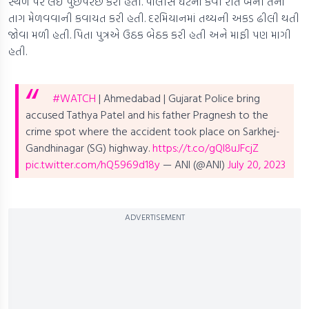
સ્થળ પર લઈ પુછપરછ કરી હતી. પોલીસે ઘટના કેવી રીતે બની તેનો
તાગ મેળવવાની કવાયત કરી હતી. દરમિયાનમાં તથ્યની અકડ ઢીલી થતી
જોવા મળી હતી. પિતા પુત્રએ ઉઠક બેઠક કરી હતી અને માફી પણ માગી
હતી.
#WATCH
| Ahmedabad | Gujarat Police bring
accused Tathya Patel and his father Pragnesh to the
crime spot where the accident took place on Sarkhej-
Gandhinagar (SG) highway.
https://t.co/gQI8uJFcjZ
pic.twitter.com/hQ5969d18y
— ANI (@ANI)
July 20, 2023
ADVERTISEMENT