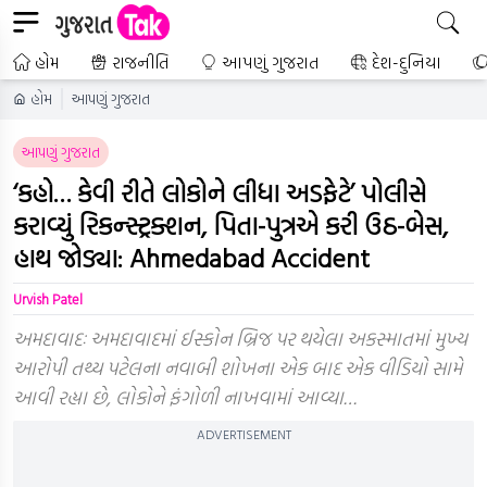
હોમ
રાજનીતિ
આપણું ગુજરાત
દેશ-દુનિયા
હોમ
આપણું ગુજરાત
આપણું ગુજરાત
‘કહો… કેવી રીતે લોકોને લીધા અડફેટે’ પોલીસે
કરાવ્યું રિકન્સ્ટ્રક્શન, પિતા-પુત્રએ કરી ઉઠ-બેસ,
હાથ જોડ્યા: Ahmedabad Accident
Urvish Patel
અમદાવાદઃ અમદાવાદમાં ઈસ્કોન બ્રિજ પર થયેલા અકસ્માતમાં મુખ્ય
આરોપી તથ્ય પટેલના નવાબી શોખના એક બાદ એક વીડિયો સામે
આવી રહ્યા છે, લોકોને ફંગોળી નાખવામાં આવ્યા…
ADVERTISEMENT