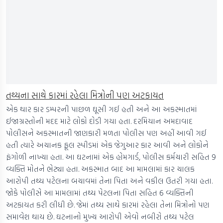
તથ્યના સાથે કારમાં રહેલા મિત્રોની પણ અટકાયત
એક થાર કાર ડમ્પરની પાછળ ઘૂસી ગઈ હતી અને આ અકસ્માતમાં
ઈજાગ્રસ્તોની મદદ માટે લોકો દોડી ગયા હતા. દરમિયાન અમદાવાદ
પોલીસને અકસ્માતની જાણકારી મળતા પોલીસ પણ અહીં આવી ગઈ
હતી ત્યારે અચાનક ફૂલ સ્પીડમાં એક જેગુઆર કાર આવી અને લોકોને
ફંગોળી નાખ્યા હતા. આ ઘટનામાં એક હોમગાર્ડ, પોલીસ કર્મચારી સહિત 9
વ્યક્તિ મોતને ભેટ્યા હતા. અકસ્માત બાદ આ મામલામાં કાર ચાલક
આરોપી તથ્ય પટેલના બચાવમાં તેના પિતા અને વકીલ ઉતરી ગયા હતા.
જોકે પોલીસે આ મામલામાં તથ્ય પેટલના પિતા સહિત 6 વ્યક્તિની
અટકાયત કરી લીધી છે. જેમાં તથ્ય સાથે કારમાં રહેલા તેના મિત્રોનો પણ
સમાવેશ થાય છે. ઘટનાનો મુખ્ય આરોપી એવો નબીરો તથ્ય પટેલ