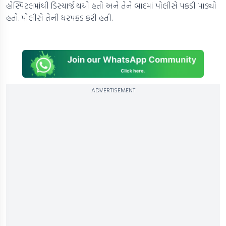
હોસ્પિટલમાંથી ડિસ્ચાર્જ થયો હતો અને તેને બાદમાં પોલીસે પકડી પાડ્યો
હતો. પોલીસે તેની ધરપકડ કરી હતી.
ADVERTISEMENT