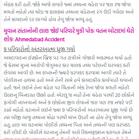
બેઠક કરી હતી. જોકે આજે સવારે જ્યાં તથ્યના ચહેરા પર જરા રંજ જોવા
મળતો ન્હોતો ત્યાં થોડા જ કલાકમાં તથ્યના ચહેરાના રંગ ઉડી ગયેલા અને
તેને કાયદાનો ડર લાગ્યો હોય તેવું જોવા મળ્યું હતું.
યુવાન સંતાનોની લાશ જોઈ પરિવારે મુકી પોકઃ વતન બોટાદમાં ઘેરો
શોકઃ Ahmedabad Accident
9 પરિવારોનો અંતરઆત્મા ધ્રુજી ગયો
અમદાવાદના ઈસ્કોન બ્રિજ પર ગત રાત્રીએ ગોજારો અકસ્માત થયો હતો.
જે કેસમાં મુખ્ય આરોપી જેગુઆર કાર ચાલક તથ્ય પટેલની ધરપકડ કરી
લેવામાં આવી છે. આ શખ્સની જ્યારે ધરપકડ કરવામાં આવી ત્યારે તે
પોલીસના હાથમાં હતો અને તેની સામે હવે કાયદાકીય કાર્યવાહી થવાની
હતી. જને લઈને તેના ચહેરા પર ચિંતાની એક રેખા જોવા મળતી ન્હોતી.
ઉલ્ટાનું બિન્દાસ્ત ઊભો હતો. એટલું જ નહીં તેના ચહેરા પરથી 20 લોકોને
ફંગોળી નાખવાનો અને 9 લોકોના જીવ લેવાનો જરા પણ રંજ નજરે પડી
રહ્યો ન્હોતો. ઘટનાને લઈને જ્યાં 9 પરિવારોનો અંતરઆત્મા ધ્રુજી ગયો છે
ત્યાં બીજી બાજુ તથ્યના મોંઢા પરથી માંખ ઉડતી ના હોય તેવું જોવા મળ્યું
હતું. હાલ આ ઘટનામાં પોલીસે તથ્યના પિતા અને તથ્યની પણ ધરપકડ
કરી લીધી છે. પોલીસે ઘટનાનું તેમની પાસે રિકન્સ્ટ્રક્શન કરાવતા તેમને