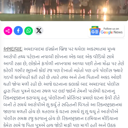
અમદાવાદઃ
અમદાવાદમાં ઈસ્કોન બ્રિજ પર થયેલા અકસ્માતમાં મુખ્ય
આરોપી તથ્ય પટેલના નવાબી શોખના એક બાદ એક વીડિયો સામે
આવી રહ્યા છે, લોકોને ફંગોળી નાખવામાં આવ્યા પછી તેના મોંઢા પર તેણે
કરેલી ગંભીર ભુલનો કોઈ રંજ પણ દેખાતો ન્હોતો પણ હવે પોલીસ જ્યારે
ઝડપી કાર્યવાહી કરી રહી છે ત્યારે તથ્ય અને તેના પિતાની અકડ ઓછી
થતી જોવા મળી રહી છે. આજે ઘટનાના કલાકો બાદ અમદાવાદ પોલીસ
દ્વારા પિતા પુત્રને ઘટના સ્થળ પર લઈ જઈને તેમની પાસેથી ઘટનાનું
રિકન્સ્ટ્રક્શન કરાવાયું હતું. પોલીસની પ્રોસિઝર પ્રમાણે ઘટના કેવી રીતે
બની તે સમયે આરોપીએ શું કર્યું તે સહિતની વિગતો આ રિકન્સ્ટ્રક્શનમાં
જાણવા મળતી હોય છે. મતલબ કે ઘટના સમયે શું શું થયું તે આરોપીએ
પોલીસ સમક્ષ રજુ કરવાનું હોય છે. રિકન્સ્ટ્રક્શન દરમિયાન મીડિયાના
કેમેરા સામે જ પિતા પુત્રએ હાથ જોડી માફી પણ માગી હતી અને ઉઠક