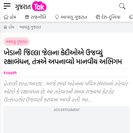
હોમ
રાજનીતિ
આપણું ગુજરાત
દેશ-દુનિયા
હોમ
આપણું ગુજરાત
આપણું ગુજરાત
ખેડાની જિલ્લા જેલના કેદીઓએ ઉજવ્યું
રક્ષાબંધન, તંત્રએ અપનાવ્યો માનવીય અભિગમ
Krutarth
હેતાલી શાહ/આણંદ : આજે ભાઈ બહેનના પવિત્ર સંબંધનો તહેવાર
એટલે કે રક્ષાબંધન છે. આ તહેવારની સમગ્ર રાજ્યમાં ઠેર ઠેર
ઉત્સાહભેર ઉજવણી કરવામાં આવી હતી. આ…
ADVERTISEMENT