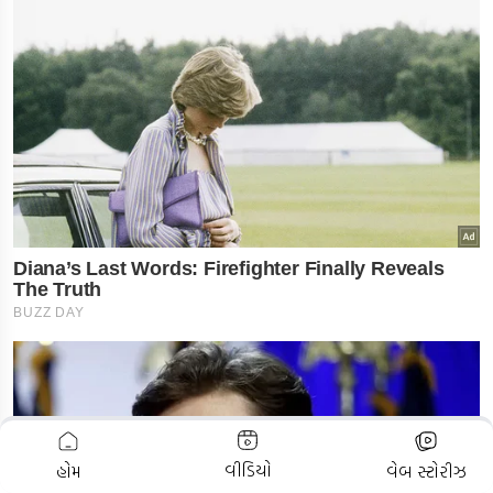
ADVERTISEMENT
વીડિયો
હોમ
વેબ સ્ટોરીઝ