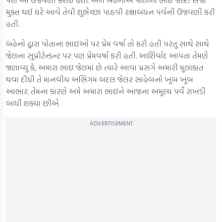
પણ આ ઉજવણી કરાઈ હતી. અને બહેનોએ પોતાનો ભાઈ જલ્દી સજા
મુક્ત થઈ ઘરે આવે તેવી શુભેચ્છા પાઠવી રક્ષાબંધન પર્વની ઉજવણી કરી
હતી.
બહેનો દ્વારા પોતાના ભાઇઓ પર પ્રેમ વર્ષા તો કરી હતી પરંતુ સાથે સાથે
જેલના સુપ્રીટેન્ડન્ટ પર પણ પ્રેમવર્ષા કરી હતી. આશિર્વાદ આપતા તેમણે
જણાવ્યું કે, અમારા ભાઇ જેલમાં છે ત્યારે આવા પ્રસંગે અમારી મુલાકાત
થવા દીધી તે માનવીય અભિગમ બદલ જેલર સાહેબનો ખુબ ખુબ
આભાર. તેમના કારણે અમે અમારા ભાઇને આજના અમુલ્ય પર્વે રાખડી
બાંધી શક્યા છીએ.
ADVERTISEMENT