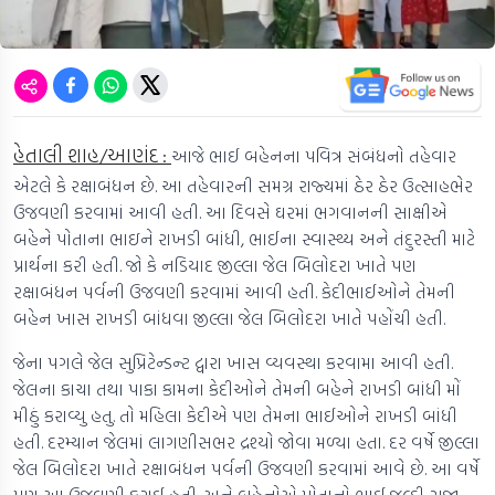
હેતાલી શાહ/આણંદ :
આજે ભાઈ બહેનના પવિત્ર સંબંધનો તહેવાર
એટલે કે રક્ષાબંધન છે. આ તહેવારની સમગ્ર રાજ્યમાં ઠેર ઠેર ઉત્સાહભેર
ઉજવણી કરવામાં આવી હતી. આ દિવસે ઘરમાં ભગવાનની સાક્ષીએ
બહેને પોતાના ભાઇને રાખડી બાંધી, ભાઈના સ્વાસ્થ્ય અને તંદુરસ્તી માટે
પ્રાર્થના કરી હતી. જો કે નડિયાદ જીલ્લા જેલ બિલોદરા ખાતે પણ
રક્ષાબંધન પર્વની ઉજવણી કરવામાં આવી હતી. કેદીભાઈઓને તેમની
બહેન ખાસ રાખડી બાંધવા જીલ્લા જેલ બિલોદરા ખાતે પહોંચી હતી.
જેના પગલે જેલ સુપ્રિટેન્ડન્ટ દ્વારા ખાસ વ્યવસ્થા કરવામા આવી હતી.
જેલના કાચા તથા પાકા કામના કેદીઓને તેમની બહેને રાખડી બાંધી મોં
મીઠું કરાવ્યુ હતુ. તો મહિલા કેદીએ પણ તેમના ભાઈઓને રાખડી બાંધી
હતી. દરમ્યાન જેલમાં લાગણીસભર દ્રશ્યો જોવા મળ્યા હતા. દર વર્ષે જીલ્લા
જેલ બિલોદરા ખાતે રક્ષાબંધન પર્વની ઉજવણી કરવામાં આવે છે. આ વર્ષે