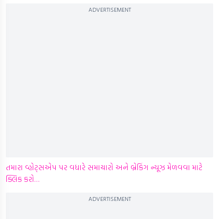
ADVERTISEMENT
તમારા વ્હોટ્સએપ પર વધારે સમાચારો અને બ્રેકિંગ ન્યૂઝ મેળવવા માટે
ક્લિક કરો…
ADVERTISEMENT