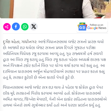
દુર્ગેશ મહેતા, ગાંધીનગર:
આજે વિધાનસભામાં બજેટ સત્રનો પ્રારંભ થયો
છે. આજથી શરૂ થયેલા બેજટ સત્રના પ્રથમ દિવસે ગુજરાત પરીક્ષા
અધિનિયમ વિધેયક રજૂ કરવામાં આવ્યું હતું. ગૃહ રાજ્યમંત્રી હર્ષ સંઘવી
દ્વારા આ બિલ રજૂ કરાયું હતું. બિલ રજૂ કરાતા પહેલા અધ્યક્ષે શાસક પક્ષ
અને વિપક્ષને ટકોર કરીને બિલ પર યોગ્ય ચર્ચા કરવા માટે કહ્યું હતું. આ
દરમિયાન ધારાસભ્ય અર્જુન મોઢવાડીયાએ સરકાર પર પ્રહાર કરતાં કહ્યું
હતું કે, સરકાર ફુટેલી છે એના કારણે પેપરો ફુટે છે.
વિધાનસભામાં આજે બજેટ સત્ર શરૂ થાય તે પહેલા જ કોંગ્રેસ દ્વારા પેપર
લીક મુદ્દે સરકારનો વિરોધ કરવામાં આવ્યો હતો. કોંગ્રેસના ધારાસભ્યો
અમિત ચાવડા, જિગ્નેશ મેવાણી, ગેની બેન ઠાકોર સહિતના ધારાસભ્યોએ
હાથમાં બેનરો સાથે સુત્રોચ્ચાર કર્યો હતો અને ધરણા પ્રદર્શન કર્યું હતું.