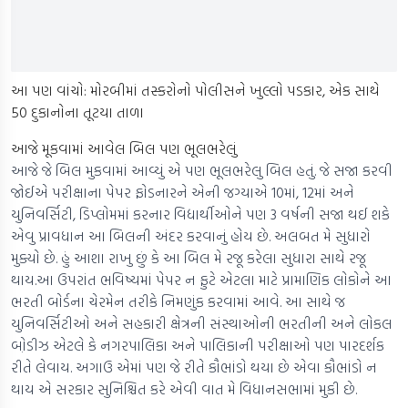
આ પણ વાંચો: મોરબીમાં તસ્કરોનો પોલીસને ખુલ્લો પડકાર, એક સાથે
50 દુકાનોના તૂટયા તાળા
આજે મૂકવામાં આવેલ બિલ પણ ભૂલભરેલું
આજે જે બિલ મુકવામાં આવ્યું એ પણ ભૂલભરેલુ બિલ હતું. જે સજા કરવી
જોઈએ પરીક્ષાના પેપર ફોડનારને એની જગ્યાએ 10માં, 12માં અને
યુનિવર્સિટી, ડિપ્લોમમાં કરનાર વિદ્યાર્થીઓને પણ 3 વર્ષની સજા થઈ શકે
એવુ પ્રાવધાન આ બિલની અંદર કરવાનું હોય છે. અલબત મે સુધારો
મુક્યો છે. હું આશા રાખુ છું કે આ બિલ મે રજૂ કરેલા સુધારા સાથે રજૂ
થાય.આ ઉપરાંત ભવિષ્યમાં પેપર ન ફુટે એટલા માટે પ્રામાણિક લોકોને આ
ભરતી બોર્ડના ચેરમેન તરીકે નિમણુંક કરવામાં આવે. આ સાથે જ
યુનિવર્સિટીઓ અને સહકારી ક્ષેત્રની સંસ્થાઓની ભરતીની અને લોકલ
બો઼ડીઝ એટલે કે નગરપાલિકા અને પાલિકાની પરીક્ષાઓ પણ પારદર્શક
રીતે લેવાય. અગાઉ એમાં પણ જે રીતે કૌભાંડો થયા છે એવા કૌભાંડો ન
થાય એ સરકાર સુનિશ્ચિત કરે એવી વાત મે વિધાનસભામાં મુકી છે.