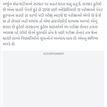
અર્જુન મોઢવાડીયાએ સરકાર પર પ્રહાર કરતાં કહ્યું હતું કે, સરકાર ફુટેલી
છે એના કારણે પેપરો ફુટે છે 2014 પછી ઓફિશિયલી 13 પરીક્ષાઓ પેપર
ફૂટવાના કારણે રદ કરવી પડી. બીજી અંદાજે 10 પરીક્ષાઓ એવી છે કે જે
કાં તો લેવાઈ નહીં અથવા તો એમાં ઢાંકપીછોડો કરવામાં આવ્યો. એનું
કારણ છે ફુટેલી સરકારના ફુટેલા માણસોએ આ પરીક્ષા લેનાર તંત્રના
અધ્યક્ષ પદે લીધી છે.એ કુલપતિ હોય કે પછી પરીક્ષા લેનાર તંત્ર જેના
કારણે લાખો વિદ્યાર્થીઓને યુવાનોને અન્યાય થાય છે. એમનુ ભવિષ્ય
બગડે છે.
ADVERTISEMENT