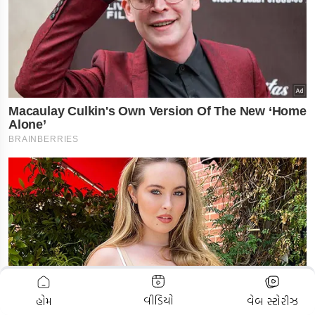
ADVERTISEMENT
વીડિયો
હોમ
વેબ સ્ટોરીઝ