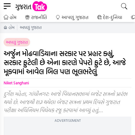
હોમ
રાજનીતિ
આપણું ગુજરાત
દેશ-દુનિયા
હોમ
આપણું ગુજરાત
આપણું ગુજરાત
અર્જુન મોઢવાડિયાના સરકાર પર પ્રહાર કહ્યું,
સરકાર ફુટેલી છે એના કારણે પેપરો ફુટે છે, આજે
મૂકવામાં આવેલ બિલ પણ ભૂલભરેલું
Niket Sanghani
દુર્ગેશ મહેતા, ગાંધીનગર: આજે વિધાનસભામાં બજેટ સત્રનો પ્રારંભ
થયો છે. આજથી શરૂ થયેલા બેજટ સત્રના પ્રથમ દિવસે ગુજરાત
પરીક્ષા અધિનિયમ વિધેયક રજૂ કરવામાં આવ્યું હતું.…
ADVERTISEMENT