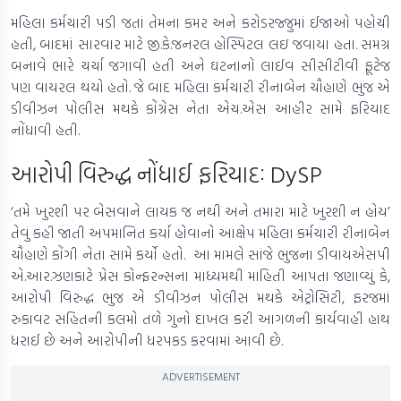
મહિલા કર્મચારી પડી જતાં તેમના કમર અને કરોડરજ્જુમાં ઈજાઓ પહોચી
હતી, બાદમાં સારવાર માટે જી.કે.જનરલ હોસ્પિટલ લઇ જવાયા હતા. સમગ્ર
બનાવે ભારે ચર્ચા જગાવી હતી અને ઘટનાનો લાઈવ સીસીટીવી ફૂટેજ
પણ વાયરલ થયો હતો. જે બાદ મહિલા કર્મચારી રીનાબેન ચૌહાણે ભુજ એ
ડીવીઝન પોલીસ મથકે કોંગ્રેસ નેતા એચ.એસ આહીર સામે ફરિયાદ
નોંધાવી હતી.
આરોપી વિરુદ્ધ નોંધાઈ ફરિયાદઃ DySP
‘તમે ખુરશી પર બેસવાને લાયક જ નથી અને તમારા માટે ખુરશી ન હોય’
તેવું કહી જાતી અપમાનિત કર્યા હોવાનો આક્ષેપ મહિલા કર્મચારી રીનાબેન
ચૌહાણે કોંગી નેતા સામે કર્યો હતો. આ મામલે સાંજે ભુજના ડીવાયએસપી
એ.આર.ઝણકાટે પ્રેસ કોન્ફરન્સના માધ્યમથી માહિતી આપતા જણાવ્યું કે,
આરોપી વિરુદ્ધ ભુજ એ ડીવીઝન પોલીસ મથકે એટ્રોસિટી, ફરજમાં
રુકાવટ સહિતની કલમો તળે ગુનો દાખલ કરી આગળની કાર્યવાહી હાથ
ધરાઈ છે અને આરોપીની ધરપકડ કરવામાં આવી છે.
ADVERTISEMENT