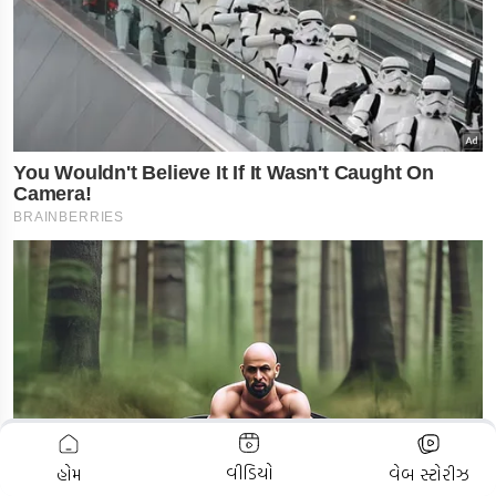
ADVERTISEMENT
વીડિયો
હોમ
વેબ સ્ટોરીઝ