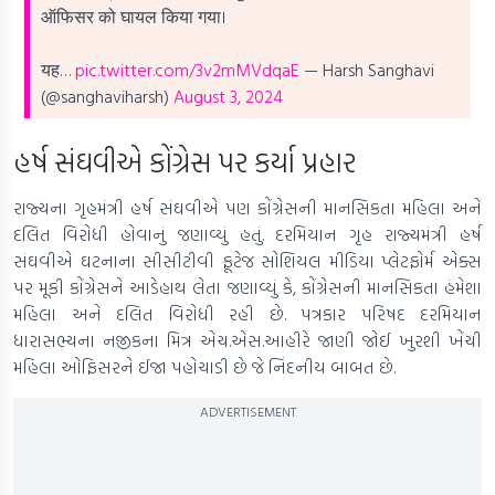
ऑफिसर को घायल किया गया।
यह…
pic.twitter.com/3v2mMVdqaE
— Harsh Sanghavi
(@sanghaviharsh)
August 3, 2024
હર્ષ સંઘવીએ કોંગ્રેસ પર કર્યા પ્રહાર
રાજ્યના ગૃહમંત્રી હર્ષ સંઘવીએ પણ કોંગ્રેસની માનસિકતા મહિલા અને
દલિત વિરોધી હોવાનું જણાવ્યું હતું. દરમિયાન ગૃહ રાજ્યમંત્રી હર્ષ
સંઘવીએ ઘટનાના સીસીટીવી ફૂટેજ સોશિયલ મીડિયા પ્લેટફોર્મ એક્સ
પર મૂકી કોંગ્રેસને આડેહાથ લેતા જણાવ્યું કે, કોંગ્રેસની માનસિકતા હંમેશા
મહિલા અને દલિત વિરોધી રહી છે. પત્રકાર પરિષદ દરમિયાન
ધારાસભ્યના નજીકના મિત્ર એચ.એસ.આહીરે જાણી જોઈ ખુરશી ખેંચી
મહિલા ઓફિસરને ઈજા પહોચાડી છે જે નિંદનીય બાબત છે.
ADVERTISEMENT