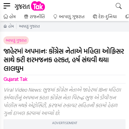
હોમ
રાજનીતિ
આપણું ગુજરાત
દેશ-દુનિયા
હોમ
આપણું ગુજરાત
આપણું ગુજરાત
જાહેરમાં અપમાનઃ કોંગ્રેસ નેતાએ મહિલા ઓફિસર
સાથે કરી શરમજનક હરકત, હર્ષ સંઘવી થયા
લાલઘુમ
Gujarat Tak
Viral Video News: ભુજમાં કોંગ્રેસ નેતાએ જાહેરમાં IBના મહિલા
કર્મચારીનું અપમાન કરતા કોંગ્રેસ નેતા વિરુદ્ધ ભુજ એ ડીવીઝન
પોલીસ મથકે એટ્રોસિટી, ફરજમાં રુકાવટ સહિતની કલમો હેઠળ
ગુનો દાખલ કરવામાં આવ્યો છે.
ADVERTISEMENT