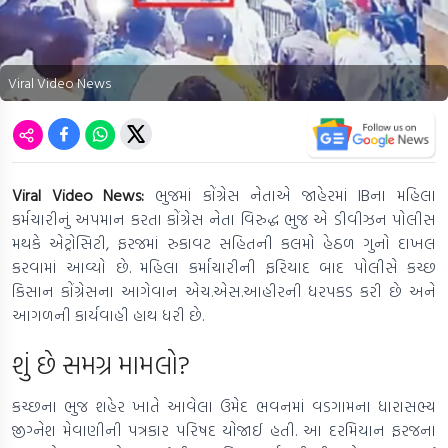
Viral Video News
Viral Video News:
ભુજમાં કોંગ્રેસ નેતાએ જાહેરમાં IBના મહિલા
કર્મચારીનું અપમાન કરતા કોંગ્રેસ નેતા વિરુદ્ધ ભુજ એ ડીવીઝન પોલીસ
મથકે એટ્રોસિટી, ફરજમાં રુકાવટ સહિતની કલમો હેઠળ ગુનો દાખલ
કરવામાં આવ્યો છે. મહિલા કર્માચારીની ફરિયાદ બાદ પોલીસે કચ્છ
કિસાન કોંગ્રેસના આગેવાન એચ.એસ.આહીરની ધરપકડ કરી છે અને
આગળની કાર્યવાહી હાથ ધરી છે.
શું છે સમગ્ર મામલો?
કચ્છના ભુજ શહેર ખાતે આવેલા ઉમેદ ભવનમાં વડગામના ધારાસભ્ય
જીગ્નેશ મેવાણીની પત્રકાર પરિષદ યોજાઈ હતી. આ દરમિયાન ફરજના