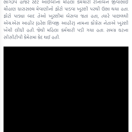
ભાગરૂપે હાજર સ્ટેટ આઈબીના મહિલા કર્મચારી રીનાબેન જીવાભાઈ
ચૌહાણ ધારાસભ્ય મેવાણીનો ફોટો પાડવા ખુરશી પરથી ઉભા થયા હતા.
ફોટો પાડ્યા બાદ તેઓ ખુરશીમાં બેસવા જતાં હતા, ત્યારે પાછળથી
એચ.એસ આહીર (હરેશ શિવજી આહીર) નામના કોંગ્રેસ નેતાએ ખુરશી
ખેંચી લીધી હતી. જેથી મહિલા કર્મચારી પડી ગયા હતા. સમગ્ર ઘટના
સીસીટીવી કેમેરામાં કેદ થઈ હતી.