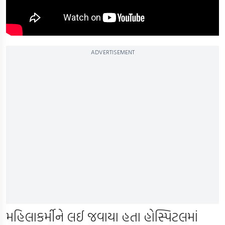
ADVERTISEMENT
મહિલાકર્મીને લઈ જવાયા હતા હોસ્પિટલમાં