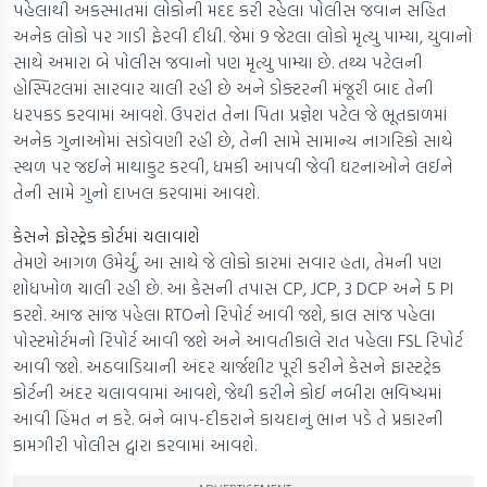
પહેલાથી અકસ્માતમાં લોકોની મદદ કરી રહેલા પોલીસ જવાન સહિત
અનેક લોકો પર ગાડી ફેરવી દીધી. જેમાં 9 જેટલા લોકો મૃત્યુ પામ્યા, યુવાનો
સાથે અમારા બે પોલીસ જવાનો પણ મૃત્યુ પામ્યા છે. તથ્ય પટેલની
હોસ્પિટલમાં સારવાર ચાલી રહી છે અને ડોક્ટરની મંજૂરી બાદ તેની
ધરપકડ કરવામાં આવશે. ઉપરાંત તેના પિતા પ્રજ્ઞેશ પટેલ જે ભૂતકાળમાં
અનેક ગુનાઓમાં સંડોવણી રહી છે, તેની સામે સામાન્ય નાગરિકો સાથે
સ્થળ પર જઈને માથાકુટ કરવી, ધમકી આપવી જેવી ઘટનાઓને લઈને
તેની સામે ગુનો દાખલ કરવામાં આવશે.
કેસને ફોસ્ટ્રેક કોર્ટમાં ચલાવાશે
તેમણે આગળ ઉમેર્યું, આ સાથે જે લોકો કારમાં સવાર હતા, તેમની પણ
શોધખોળ ચાલી રહી છે. આ કેસની તપાસ CP, JCP, 3 DCP અને 5 PI
કરશે. આજ સાંજ પહેલા RTOનો રિપોર્ટ આવી જશે, કાલ સાંજ પહેલા
પોસ્ટમોર્ટમનો રિપોર્ટ આવી જશે અને આવતીકાલે રાત પહેલા FSL રિપોર્ટ
આવી જશે. અઠવાડિયાની અંદર ચાર્જશીટ પૂરી કરીને કેસને ફાસ્ટટ્રેક
કોર્ટની અંદર ચલાવવામાં આવશે, જેથી કરીને કોઈ નબીરા ભવિષ્યમાં
આવી હિંમત ન કરે. બંને બાપ-દીકરાને કાયદાનું ભાન પડે તે પ્રકારની
કામગીરી પોલીસ દ્વારા કરવામાં આવશે.