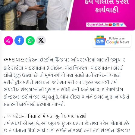
અમદાવાદ:
શહેરના ઈસ્કોન બ્રિજ પર ઓવરસ્પીડમાં ચાલતી જગુઆર
કારે સર્જેલા અકસ્માતમાં 9 લોકોના મોત નિપજ્યા. અકસ્માતના કારણે
લોકો ધ્રુજી ઉઠ્યા છે. તો મુખ્યમંત્રીએ પણ મૃતકો પ્રત્યે સંવેદના વ્યક્ત
કરીને ટ્વીટ કરીને સહાયની જાહેરાત કરી હતી. ગૃહરાજ્ય મંત્રી હર્ષ
સંઘવીએ ઈજાગ્રસ્તોની મુલાકાત લીધી હતી અને આ બાદ તેમણે પ્રેસ
કોન્ફરન્સ કરીને જણાવ્યું હતું કે, બાપ-દીકરા બંનેને કાયદાનું ભાન પડે તે
પ્રકારની કાર્યવાહી કરવામાં આવશે.
તથ્ય પટેલના પિતા સામે પણ ગુનો દાખલ કરાશે
હર્ષ સંઘવીએ કહ્યું કે, આ ખૂબ જ દુઃખદ ઘટના છે. તથ્ય પટેલ ગોતામાં રહે
છે તે પોતાના મિત્રો સાથે ગાડી લઈને નીકળ્યો હતો. તેણે ઈસ્કોન બ્રિજ પર