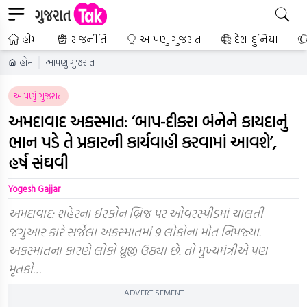
હોમ
રાજનીતિ
આપણું ગુજરાત
દેશ-દુનિયા
હોમ
આપણું ગુજરાત
આપણું ગુજરાત
અમદાવાદ અકસ્માત: ‘બાપ-દીકરા બંનેને કાયદાનું
ભાન પડે તે પ્રકારની કાર્યવાહી કરવામાં આવશે’,
હર્ષ સંઘવી
Yogesh Gajjar
અમદાવાદ: શહેરના ઈસ્કોન બ્રિજ પર ઓવરસ્પીડમાં ચાલતી
જગુઆર કારે સર્જેલા અકસ્માતમાં 9 લોકોના મોત નિપજ્યા.
અકસ્માતના કારણે લોકો ધ્રુજી ઉઠ્યા છે. તો મુખ્યમંત્રીએ પણ
મૃતકો…
ADVERTISEMENT