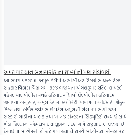
અમદાવાદ અને બનાસકાંઠાના શખ્સોની પણ સંડોવણી
આ સમગ્ર પ્રકરણમાં અમુલ ડેરીમાં એસોસીએટ રિસર્ચ સાયન્સ ટેસ્ટ
સહકાર વિકાસ વિભાગમાં ફરજ બજાવતા યોગેશકુમાર રતિલાલ પટેલે
મહેમદાવાદ પોલીસ મથકે ફરિયાદ નોંધાવી છે. પોલીસ ફરિયાદમાં
જણાવ્યા અનુસાર, અમુલ ડેરીના ક્વોલિટી વિભાગના અધિકારી ગોકુલ
ક્રિષ્ન તથા હર્ષિલ જયેશભાઈ પટેલ અમૂલની લેબ તપાસણી કરતી
સરકારી ગાડીના ચાલક તથા ખાત્રજ સેન્ટરના સિક્યુરિટી ઇન્ચાર્જ સાથે
ખેડા જિલ્લાના મહેમદાવાદ તાલુકાના રૂદણ ગામે રાજુભાઈ લાલજીભાઈ
દેસાઈના બીએમસી સેન્ટરે ગયા હતા. તે સમયે બી.એમ.સી સેન્ટર પર