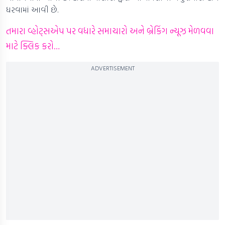
ધરવામાં આવી છે.
તમારા વ્હોટ્સએપ પર વધારે સમાચારો અને બ્રેકિંગ ન્યૂઝ મેળવવા
માટે ક્લિક કરો…
ADVERTISEMENT