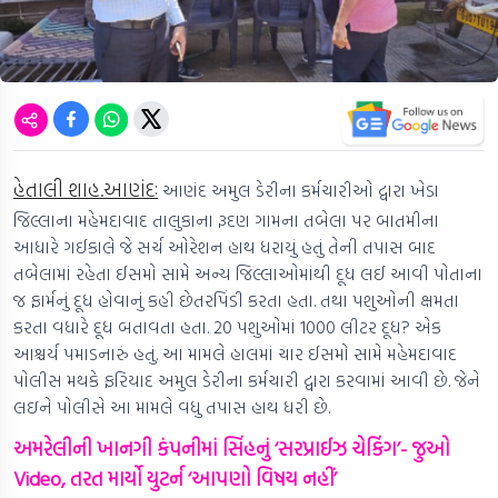
હેતાલી શાહ.આણંદઃ
આણંદ અમુલ ડેરીના કર્મચારીઓ દ્વારા ખેડા
જિલ્લાના મહેમદાવાદ તાલુકાના રૂદણ ગામના તબેલા પર બાતમીના
આધારે ગઈકાલે જે સર્ચ ઓરેશન હાથ ધરાયું હતું તેની તપાસ બાદ
તબેલામાં રહેતા ઈસમો સામે અન્ય જિલ્લાઓમાંથી દૂધ લઈ આવી પોતાના
જ ફાર્મનું દૂધ હોવાનું કહી છેતરપિંડી કરતા હતા. તથા પશુઓની ક્ષમતા
કરતા વધારે દૂધ બતાવતા હતા. 20 પશુઓમાં 1000 લીટર દૂધ? એક
આશ્ચર્ય પમાડનારું હતું. આ મામલે હાલમાં ચાર ઈસમો સામે મહેમદાવાદ
પોલીસ મથકે ફરિયાદ અમુલ ડેરીના કર્મચારી દ્વારા કરવામાં આવી છે. જેને
લઇને પોલીસે આ મામલે વધુ તપાસ હાથ ધરી છે.
અમરેલીની ખાનગી કંપનીમાં સિંહનું ‘સરપ્રાઈઝ ચેકિંગ’- જુઓ
Video, તરત માર્યો યુટર્ન ‘આપણો વિષય નહીં’