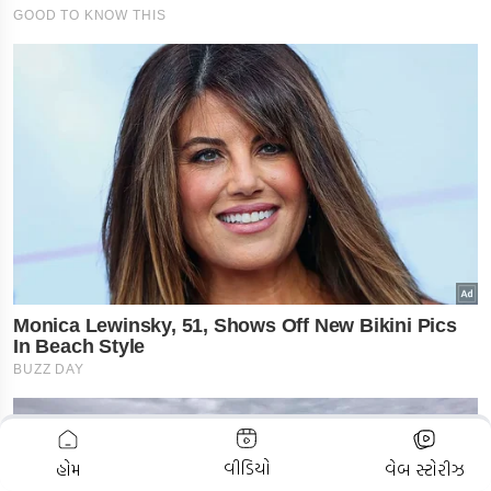
ADVERTISEMENT
વીડિયો
હોમ
વેબ સ્ટોરીઝ