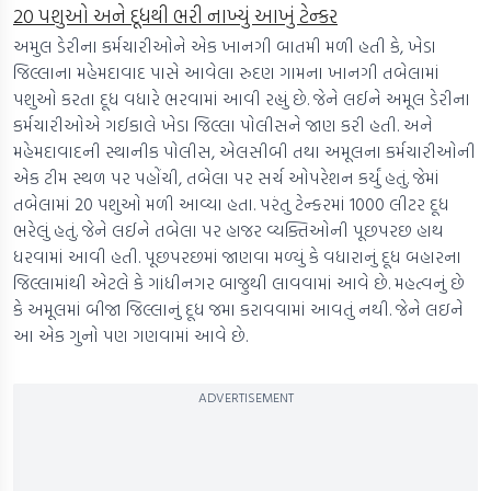
20 પશુઓ અને દૂધથી ભરી નાખ્યું આખું ટેન્કર
અમુલ ડેરીના કર્મચારીઓને એક ખાનગી બાતમી મળી હતી કે, ખેડા
જિલ્લાના મહેમદાવાદ પાસે આવેલા રુદણ ગામના ખાનગી તબેલામાં
પશુઓ કરતા દૂધ વધારે ભરવામાં આવી રહ્યું છે. જેને લઈને અમૂલ ડેરીના
કર્મચારીઓએ ગઈકાલે ખેડા જિલ્લા પોલીસને જાણ કરી હતી. અને
મહેમદાવાદની સ્થાનીક પોલીસ, એલસીબી તથા અમૂલના કર્મચારીઓની
એક ટીમ સ્થળ પર પહોંચી, તબેલા પર સર્ચ ઓપરેશન કર્યું હતું. જેમાં
તબેલામાં 20 પશુઓ મળી આવ્યા હતા. પરંતુ ટેન્કરમાં 1000 લીટર દૂધ
ભરેલું હતું. જેને લઈને તબેલા પર હાજર વ્યક્તિઓની પૂછપરછ હાથ
ધરવામાં આવી હતી. પૂછપરછમાં જાણવા મળ્યું કે વધારાનું દૂધ બહારના
જિલ્લામાંથી એટલે કે ગાંધીનગર બાજુથી લાવવામાં આવે છે. મહત્વનું છે
કે અમૂલમાં બીજા જિલ્લાનું દૂધ જમા કરાવવામાં આવતું નથી. જેને લઇને
આ એક ગુનો પણ ગણવામાં આવે છે.
ADVERTISEMENT