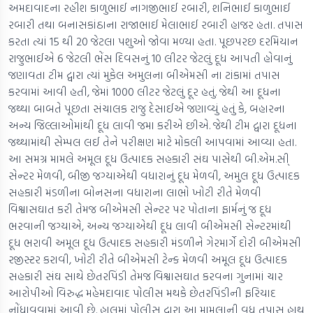
અમદાવાદના રહીશ કાળુભાઈ નાગજીભાઈ રબારી, શનિભાઈ કાળુભાઈ
રબારી તથા બનાસકાંઠાના રાજાભાઈ મેલાભાઈ રબારી હાજર હતા. તપાસ
કરતા ત્યાં 15 થી 20 જેટલા પશુઓ જોવા મળ્યા હતા. પૂછપરછ દરમિયાન
રાજુભાઈએ 6 જેટલી ભેંસ દિવસનું 10 લીટર જેટલું દૂધ આપતી હોવાનું
જણાવતા ટીમ દ્વારા ત્યાં મુકેલ અમુલના બીએમસી ના ટાંકામાં તપાસ
કરવામાં આવી હતી, જેમાં 1000 લીટર જેટલું દૂર હતું. જેથી આ દૂધના
જથ્થા બાબતે પૂછતા સંચાલક રાજુ દેસાઈએ જણાવ્યું હતું કે, બહારના
અન્ય જિલ્લાઓમાંથી દૂધ લાવી જમા કરીએ છીએ. જેથી ટીમ દ્વારા દૂધના
જથ્થામાંથી સેમ્પલ લઈ તેને પરીક્ષણ માટે મોકલી આપવામાં આવ્યા હતા.
આ સમગ્ર મામલે અમૂલ દૂધ ઉત્પાદક સહકારી સંઘ પાસેથી બી.એમ.સી્
સેન્ટર મેળવી, બીજી જગ્યાએથી વધારાનું દૂધ મેળવી, અમુલ દૂધ ઉત્પાદક
સહકારી મંડળીના બોનસના વધારાના લાભો ખોટી રીતે મેળવી
વિશ્વાસઘાત કરી તેમજ બીએમસી સેન્ટર પર પોતાના ફાર્મનું જ દૂધ
ભરવાની જગ્યાએ, અન્ય જગ્યાએથી દૂધ લાવી બીએમસી સેન્ટરમાંથી
દૂધ ભરાવી અમૂલ દૂધ ઉત્પાદક સહકારી મંડળીને ગેરમાર્ગે દોરી બીએમસી
રજીસ્ટર કરાવી, ખોટી રીતે બીએમસી ટેન્ક મેળવી અમૂલ દૂધ ઉત્પાદક
સહકારી સંઘ સાથે છેતરપિંડી તેમજ વિશ્વાસઘાત કરવના ગુનામાં ચાર
આરોપીઓ વિરુદ્ધ મહેમદાવાદ પોલીસ મથકે છેતરપિંડીની ફરિયાદ
નોંધાવવામાં આવી છે. હાલમાં પોલીસ દ્વારા આ મામલાની વધુ તપાસ હાથ