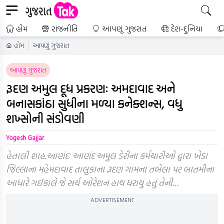
હોમ
રાજનીતિ
આપણું ગુજરાત
દેશ-દુનિયા
હોમ
આપણું ગુજરાત
આપણું ગુજરાત
રૂદણ અમુલ દૂધ પ્રકરણઃ અમદાવાદ અને
બનાસકાંઠા સુધીના મળ્યા કનેક્શન્સ, વધુ
શખ્સોની સંડોવણી
Yogesh Gajjar
હેતાલી શાહ.આણંદઃ આણંદ અમુલ ડેરીના કર્મચારીઓ દ્વારા ખેડા
જિલ્લાના મહેમદાવાદ તાલુકાના રૂદણ ગામના તબેલા પર બાતમીના
આધારે ગઈકાલે જે સર્ચ ઓરેશન હાથ ધરાયું હતું તેની…
ADVERTISEMENT