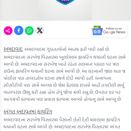
અમદાવાદઃ
અમદાવાદમાં ગુંડાતત્વોનો આતંક ફરી વધી રહ્યો છે.
અમદાવાદના સરખેજ વિસ્તારમાં ખુલ્લેઆમ ફાયરિંગ થયાની ઘટના સામે
આવી છે. અમદાવાદના સરખેજ ખાતે રહેતા સલમાન પઠાણ પર ત્રણ
રાઉન્ડ ફાયરિંગ થયાની ઘટના સામે આવી છે. આ ઘટનાની જાણ થતા જ
પોલીસ પણ તાબડતોબ ઘટના સ્થળે દોડી આવી હતી. બનાવના
સીસીટીવી પણ સામે આવ્યા છે જેમાં કેટલાક શખ્સો અહીં તંગદીલી ભર્યું
વાતાવરણ ઊભુ કરી રહ્યા હોય તેવું જોવા મળી રહ્યું છે. ઉપરાંત ઘર પર
આગચંપી કરવાના પણ પ્રયાસ કરવામાં આવ્યો હોવાનું સામે આવ્યું છે.
અંગત અદાવતમાં ફાયરિંગ
અમદાવાદના સરખેજ વિસ્તારમાં પૈસાની લેતી દેતી મામલામાં ફાયરિંગ
થયાની ઘટના સામે આવી છે. અમદાવાદના સરખેજ વિસ્તારમાં અંગત