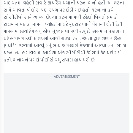
અદાવતમાં વહેલી સવારે ફાયરિંગ થયાની ઘટના બની હતી. આ ઘટના
સામે આવતા પોલીસ પણ સ્થળ પર દોડી ગઈ હતી. ઘટનાના હવે
સીસીટીવી સામે આવ્યા છે. આ ઘટનામાં મળી રહેલી વિગતો પ્રમાણે
સલમાન પઠાણ નામના વ્યક્તિના ઘરે મુદ્દસર ખાને પૈસાની લેતી દેતી
મામલામાં ફાયરિંગ થયું હોવાનું જાણવા મળી રહ્યું છે. સલમાન પઠાણના
ઘરે લગભગ 5થી 6 શખ્સો આવી ચઢ્યા હતા. જેમના દ્વારા ત્રણ રાઉન્ડ
ફાયરિંગ કરવામાં આવ્યું હતું સાથે જ પથ્થરો ફેંકવામાં આવ્યા હતા. સમગ્ર
ઘટના ત્યાં લગાવવામાં આવેલા એક સીસીટીવી કેમેરામાં કેદ થઈ ગઈ
હતી. બનાવને પગલે પોલીસે વધુ તપાસ હાથ ધરી છે.
ADVERTISEMENT