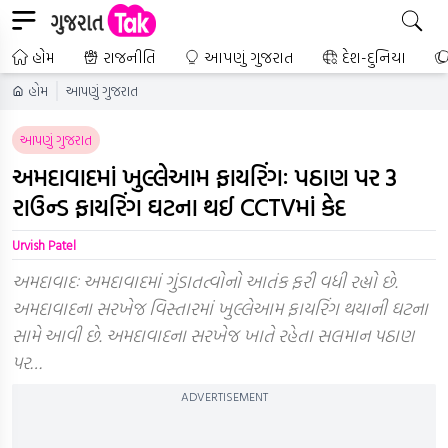
હોમ
રાજનીતિ
આપણું ગુજરાત
દેશ-દુનિયા
હોમ
આપણું ગુજરાત
આપણું ગુજરાત
અમદાવાદમાં ખુલ્લેઆમ ફાયરિંગઃ પઠાણ પર 3
રાઉન્ડ ફાયરિંગ ઘટના થઈ CCTVમાં કેદ
Urvish Patel
અમદાવાદઃ અમદાવાદમાં ગુંડાતત્વોનો આતંક ફરી વધી રહ્યો છે.
અમદાવાદના સરખેજ વિસ્તારમાં ખુલ્લેઆમ ફાયરિંગ થયાની ઘટના
સામે આવી છે. અમદાવાદના સરખેજ ખાતે રહેતા સલમાન પઠાણ
પર…
ADVERTISEMENT