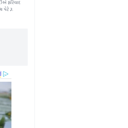
ાદીએ ફરિયાદ
ેટે રૂ.