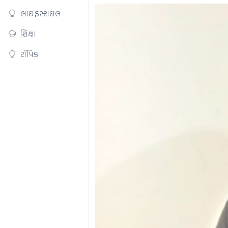
લાઇફસ્ટાઇલ
શિક્ષા
ટૉપિક