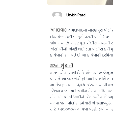
Urvish Patel
અમદાવાદઃ
અમદાવાદના નારણપુરા પોલ
ઈન્સપેક્ટર)ની કરતૂતો પરથી પડદો ઉચકા
જોખમાયા છે. નારણપુરા પોલીસ મથકની સ
એસીબીની એન્ટ્રી થઈ જતા પોલીસ કર્મી મુ
કાર્યવાહી શરૂ થઈ છે આ કાર્યવાહી દરમિયા
ઘટના શું બની
ઘટના એવી બની છે કે, એક વ્યક્તિ જેનું ન
બાબતે આ વ્યક્તિએ ફરિયાદી બનીને તા
ના રોજ ફરિયાદી વિરૂધ્ધ ફરિયાદ આપી હત
સ્ટેશન હાજર થઇ જામીન મેળવી લીધા હ
મોબાઇલથી ફરિયાદીને ફોન કર્યો અને કહ્યુ
મળવા જતા પોલીસ કર્મચારીએ જણાવ્યું કે, ત
તારે રૂ.૫૦,૦૦૦/- આપવા પડશે. જેથી આ 