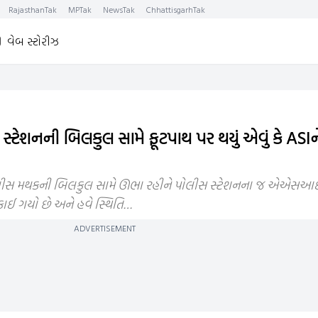
RajasthanTak
MPTak
NewsTak
ChhattisgarhTak
વેબ સ્ટોરીઝ
્ટેશનની બિલકુલ સામે ફૂટપાથ પર થયું એવું કે ASI
ોલીસ મથકની બિલકુલ સામે ઊભા રહીને પોલીસ સ્ટેશનના જ એએસ
કાઈ ગયો છે અને હવે સ્થિતિ…
ADVERTISEMENT