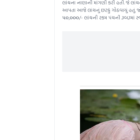
લાંચના નાણાની માંગણી કરી હતી. જે લાં
આપતા આજે લાંચનું છટકું ગોઠવાયું હતુ
૫૦,૦૦૦/- લાંચની રકમ પંચની રૂબરૂમાં સ્