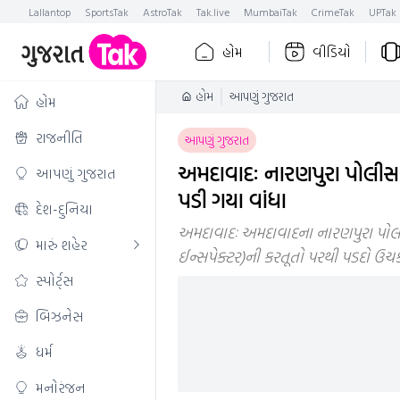
Lallantop
SportsTak
AstroTak
Tak.live
MumbaiTak
CrimeTak
UPTak
હોમ
વીડિયો
હોમ
આપણું ગુજરાત
હોમ
રાજનીતિ
આપણું ગુજરાત
અમદાવાદઃ નારણપુરા પોલીસ સ
આપણું ગુજરાત
પડી ગયા વાંધા
દેશ-દુનિયા
અમદાવાદઃ અમદાવાદના નારણપુરા પ
મારું શહેર
ઈન્સપેક્ટર)ની કરતૂતો પરથી પડદો ઉચ
સ્પોર્ટ્સ
બિઝનેસ
ધર્મ
મનોરંજન