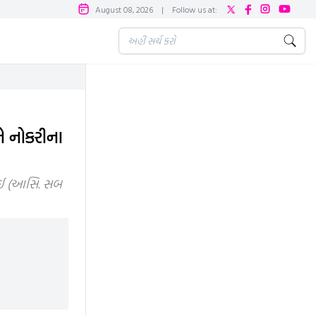
August 08, 2026
|
Follow us at:
ને નોકરીના
આઈ (આસિ. સબ