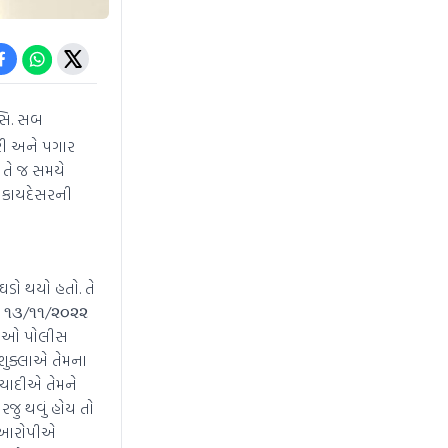
સિ. સબ
રી અને પગાર
તે જ સમયે
ે કાયદેસરની
ઘડો થયો હતો. તે
. ૧૩/૧૧/૨૦૨૨
વાળાઓ પોલીસ
ુક્લાએ તેમના
િયાદીએ તેમને
રજુ થવું હોય તો
ે આરોપીએ