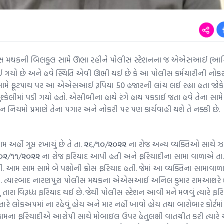
ીસ મથકની બિલકુલ સામે ઊભા રહીને પોલીસ સ્ટેશનના જ એએસઆઈ (આ
ઈ ગયો છે અને હવે સ્થિતિ એવી ઊભી થઈ છે કે આ પોલીસ કર્મચારીની નોક
ામે ફૂટપાથ પર આ એએસઆઈ રૂપિયા 50 હજારની લાંચ લઈ રહ્યા હતા જોકે 
શ્કેલીમાં પડી ગયો હતો. એસીબીના હાથે રંગે હાથ પકડાઈ જતા હવે તેના સામ
ન નિયમો પ્રમાણે તેના પગાર અને નોકરી પર પણ કાર્યવાહી થશે તે નક્કી છે.
ામ અહીં ગુપ્ત રખાયું છે તે તા. ૨૬/૧૦/૨૦૨૨ ના રોજ અન્ય વ્યક્તિઓ સાથે ઝ
. ૦૨/૧૧/૨૦૨૨ ના રોજ ફરિયાદ આપી હતી અને ફરિયાદીના સામા વાળાએ તા
ી. આમ સામ સામે બે પક્ષોની ક્રોસ ફરિયાદ હતી. જેમાં આ વ્યક્તિના સામા
તા. ત્યારબાદ નારણપુરા પોલીસ મથકના એએસઆઈ અનિલ કુમાર રામઆશરે શ
ં તારા વિરૂધ્ધ ફરિયાદ થઈ છે. જેથી પોલીસ સ્ટેશન આવી મને મળવું ત્યારે ફર
ારે લોકઅપમાં ના રહેવું હોય અને માર નહીં ખાવો હોય તથા બારોબાર કોર્ટમાં 
કામના ફરિયાદીએ આરોપી સાથે મોબાઇલ ઉપર હેતુલક્ષી વાતચીત કરી ત્યાર