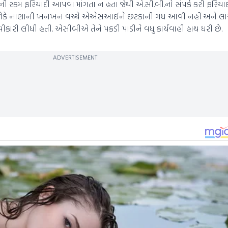
ચની રકમ ફરિયાદી આપવા માંગતા ન હતા જેથી એ.સી.બી.નો સંપર્ક કરી ફરિય
ં. જોકે નાણાની ખનખન વચ્ચે એએસઆઈને છટકાની ગંધ આવી નહીં અને લાંચ પ
વીકારી લીધી હતી. એસીબીએ તેને પકડી પાડીને વધુ કાર્યવાહી હાથ ધરી છે.
ADVERTISEMENT