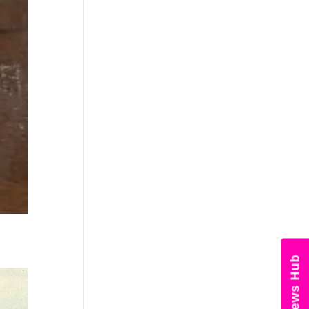
×
નોકરી-ધંધામાં પ્રગતિ... આ રાશિના
લોકોને ફળશે આજનો દિવસ , જાણો
તમારું રાશિફળ?