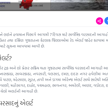
ને લઈને હવામાન વિભાગે આગામી 7 દિવસ માટે સાર્વત્રિક વરસાદની આગાહી 
ત્તર તથા દક્ષિણ ગુજરાતના કેટલાક જિલ્લાઓમાં રેડ એલર્ટ જાહેર કરવામાં આવ
ા માટે સૂચના આપવામાં આવી છે.
એલર્ટ?
રફ અને લો પ્રેસર સક્રિય થતા ગુજરાતમાં સાર્વત્રિક વરસાદની આગાહી આ
નાસકાંઠા, સાબરકાંઠા, નવસારી, વલસાડ, દમણ, દાદરા નગર હવેલીમાં અત્
ે પાટણ, મહેસાણા, સુરત, તાપી અને ડાંગમાં ઓરેન્જ એલર્ટ સાથે ભારેથી અ
લ્લી, મહીસાગર, દાહોદ, પંચમહાલ, ભાવનગર, અમરેલી, આણંદ, વડોદરા, છો
 યેલો અલર્ટની આગાહી છે.
વરસાદનું એલર્ટ