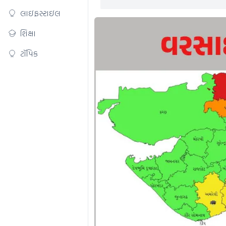
લાઇફસ્ટાઇલ
શિક્ષા
ટૉપિક