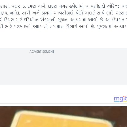
ારી, વલસાડ, દમણ અને, દાદરા નગર હવેલીમાં આવતીકાલે ઓરેન્જ અલર્
રૂચ, નર્મદા, તાપી અને ડાંગમાં આવતીકાલે યેલો અલર્ટ સાથે ભારે વરસ
બે દિવસ માટે દરિયો ન ખેડવાની સૂચના આપવામાં આવી છે. આ ઉપરાંત 
મથી ભારે વરસાદની આાગાહી હવામાન વિભાગે આપી છે. ગુજરાતમાં અત્ય
ADVERTISEMENT