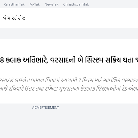
RajasthanTak
MPTak
NewsTak
ChhattisgarhTak
વેબ સ્ટોરીઝ
 કલાક અતિભારે, વરસાદની બે સિસ્ટમ સક્રિય થતા જા
 વરસાદને લઈને હવામાન વિભાગે આગામી 7 દિવસ માટે સાર્વત્રિક વરસા
આજે રવિવારે ઉત્તર તથા દક્ષિણ ગુજરાતના કેટલાક જિલ્લાઓમાં રેડ એલર્
ADVERTISEMENT