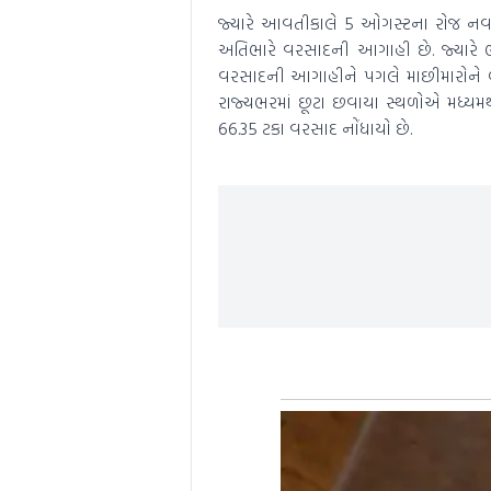
જ્યારે આવતીકાલે 5 ઓગસ્ટના રોજ નવસ
અતિભારે વરસાદની આગાહી છે. જ્યારે ભ
વરસાદની આગાહીને પગલે માછીમારોને 
રાજ્યભરમાં છૂટા છવાયા સ્થળોએ મધ્ય
66.35 ટકા વરસાદ નોંધાયો છે.