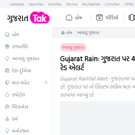
Lallantop
SportsTak
AstroTak
Tak.live
MumbaiTak
CrimeTak
UPTak
હોમ
વીડિયો
હોમ
આપણું ગુજરાત
હોમ
રાજનીતિ
આપણું ગુજરાત
Gujarat Rain: ગુજરાત પર 48
આપણું ગુજરાત
રેડ એલર્ટ
દેશ-દુનિયા
Gujarat Rainfall Alert: ગુજરાતમાં
મારું શહેર
છે. ગુજરાત પર બે સિસ્ટમ સક્રિય થતા 
કરવામાં આવ્યું છે.
સ્પોર્ટ્સ
બિઝનેસ
ધર્મ
મનોરંજન