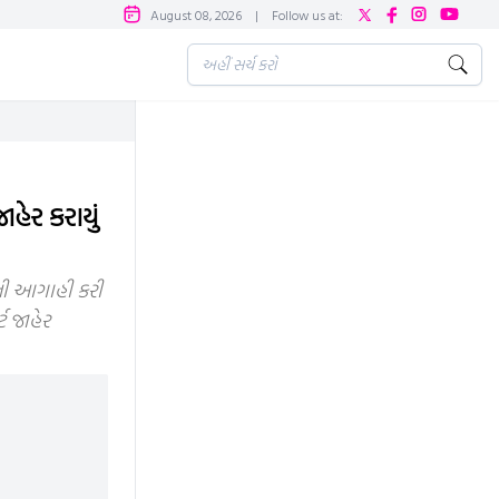
August 08, 2026
|
Follow us at:
હેર કરાયું
દની આગાહી કરી
ટ જાહેર