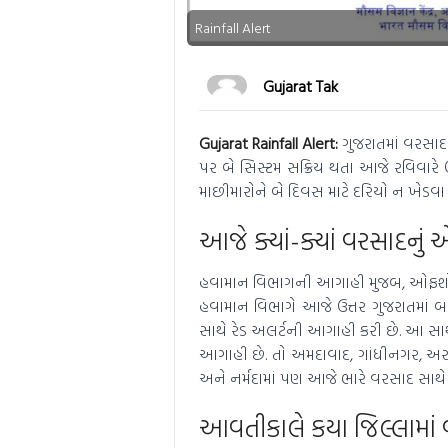
Rainfall Alert
Gujarat Tak
Gujarat Rainfall Alert:
ગુજરાતમાં વરસાદ
પર બે સિસ્ટમ સક્રિય થતા આજે રવિવારે ઉ
માછીમારોને બે દિવસ માટે દરિયો ન ખેડવ
આજે ક્યાં-ક્યાં વરસાદનું 
હવામાન વિભાગની આગાહી મુજબ, ઓફશોર ટ્
હવામાન વિભાગે આજે ઉત્તર ગુજરાતમાં બ
સાથે રેડ અલર્ટની આગાહી કરી છે. આ સાથ
આગાહી છે. તો અમદાવાદ, ગાંધીનગર, અરવ
અને નર્મદામાં પણ આજે ભારે વરસાદ સાથે
આવતીકાલે કયા જિલ્લામાં 