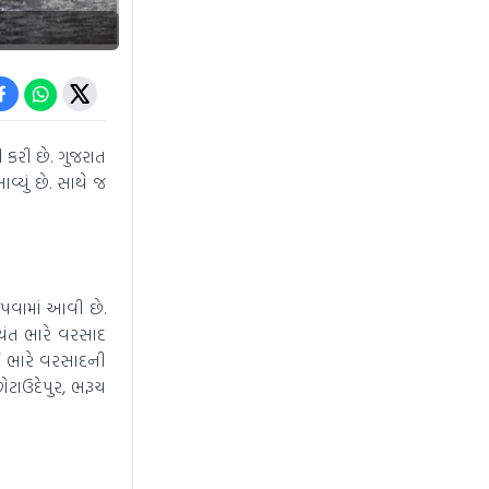
કરી છે. ગુજરાત
્યું છે. સાથે જ
પવામાં આવી છે.
યંત ભારે વરસાદ
તિ ભારે વરસાદની
ટાઉદેપુર, ભરૂચ