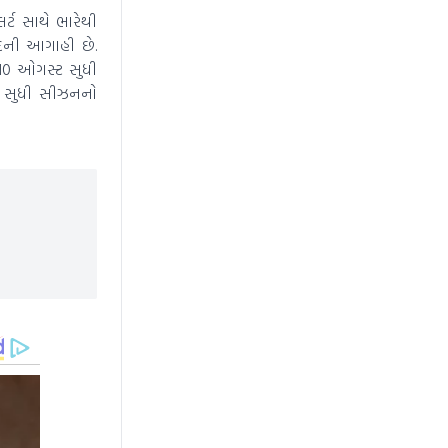
ટ સાથે ભારેથી
ાદની આગાહી છે.
10 ઓગસ્ટ સુધી
ાર સુધી સીઝનનો