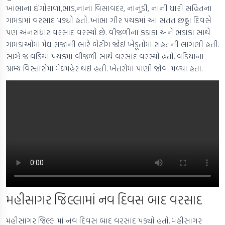
ખાંભાના ઇંગોરાળા,ભાડ,નાના વિસાવદર, નાનુડી, નાની ધારી સહિતના
ગામડામાં વરસાદ પડ્યો હતો. ખાંભા ગીર પંથકમાં આ સતત છઠ્ઠા દિવસે
પણ અનરાધાર વરસાદ વરસ્યો છે. વીજળીના કડાકા અને ભડાકા સાથે
ગામડાઓમાં મેઘ રાજાની ભારે બેટીંગ જોઈ ખેડૂતોમાં રાહતની લાગણી હતી.
સાઝે જ વડિયા પંથકમાં વીજળી સાથે વરસાદ વરસ્યો હતો. વડિયાના
ગ્રામ્ય વિસ્તારોમાં મેઘમહેર થઈ હતી. ખેતરોમાં પાણી જોવા મળ્યા હતા.
મહીસાગર જિલ્લામાં નવ દિવસ બાદ વરસાદ
મહીસાગર જિલ્લામાં નવ દિવસ બાદ વરસાદ પડ્યો હતો. મહીસાગર