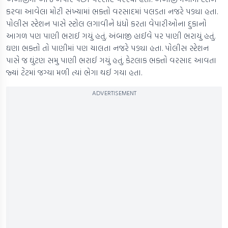
કરવા આવેલા મોટી સંખ્યામાં ભક્તો વરસાદમાં પલડતા નજરે પડ્યા હતા.
પોલીસ સ્ટેશન પાસે સ્ટોલ લગાવીને ધંધો કરતા વેપારીઓના દુકાનો
આગળ પણ પાણી ભરાઈ ગયું હતું. અંબાજી હાઈવે પર પાણી ભરાયું હતું.
ઘણા ભક્તો તો પાણીમાં પણ ચાલતા નજરે પડ્યા હતા. પોલીસ સ્ટેશન
પાસે જ ઘુંટણ સમુ પાણી ભરાઈ ગયું હતું. કેટલાક ભક્તો વરસાદ આવતા
જ્યાં ટેંટમાં જગ્યા મળી ત્યાં ભેગા થઈ ગયા હતા.
ADVERTISEMENT