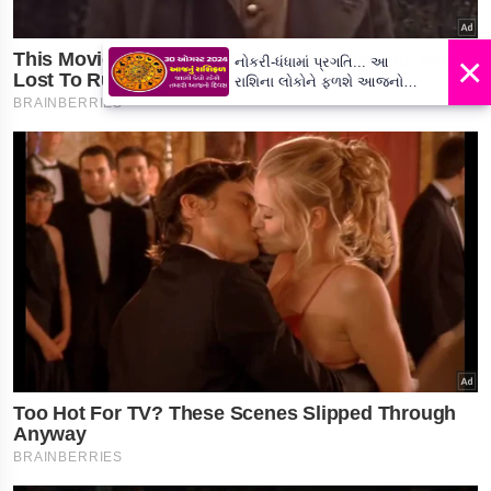
×
નોકરી-ધંધામાં પ્રગતિ... આ
રાશિના લોકોને ફળશે આજનો
દિવસ , જાણો તમારું રાશિફળ?