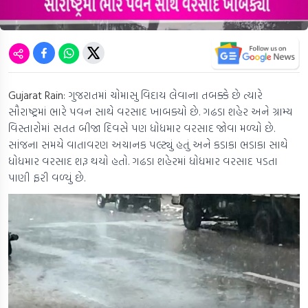
Gujarat Rain:
ગુજરાતમાં ચોમાસુ વિદાય લેવાના તબક્કે છે ત્યારે
સૌરાષ્ટ્રમાં ભારે પવન સાથે વરસાદ ખાબક્યો છે. ગઢડા શહેર અને ગ્રામ્ય
વિસ્તારોમાં સતત બીજા દિવસે પણ ધોધમાર વરસાદ જોવા મળ્યો છે.
સાંજના સમયે વાતાવરણ અચાનક પલ્ટ્યું હતું અને કડાકા ભડાકા સાથે
ધોધમાર વરસાદ શરૂ થયો હતો. ગઢડા શહેરમાં ધોધમાર વરસાદ પડતા
પાણી ફરી વળ્યું છે.