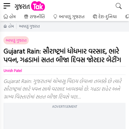
હોમ
રાજનીતિ
આપણું ગુજરાત
દેશ-દુનિયા
હોમ
આપણું ગુજરાત
આપણું ગુજરાત
Gujarat Rain: સૌરાષ્ટ્રમાં ધોધમાર વરસાદ, ભારે
પવન, ગઢડામાં સતત બીજા દિવસ જોરદાર બેટીંગ
Urvish Patel
Gujarat Rain: ગુજરાતમાં ચોમાસુ વિદાય લેવાના તબક્કે છે ત્યારે
સૌરાષ્ટ્રમાં ભારે પવન સાથે વરસાદ ખાબક્યો છે. ગઢડા શહેર અને
ગ્રામ્ય વિસ્તારોમાં સતત બીજા દિવસે પણ…
ADVERTISEMENT