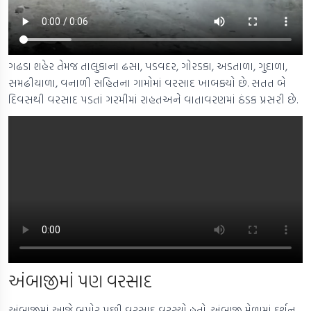
ગઢડા શહેર તેમજ તાલુકાના ઢસા, પડવદર, ગોરડકા, અડતાળા, ગુદાળા,
સમઢીયાળા, વનાળી સહિતના ગામોમાં વરસાદ ખાબક્યો છે. સતત બે
દિવસથી વરસાદ પડતાં ગરમીમાં રાહતઅને વાતાવરણમાં ઠંડક પ્રસરી છે.
અંબાજીમાં પણ વરસાદ
અંબાજીમાં આજે બપોર પછી વરસાદ વરસ્યો હતો. અંબાજી મેળામાં દર્શન