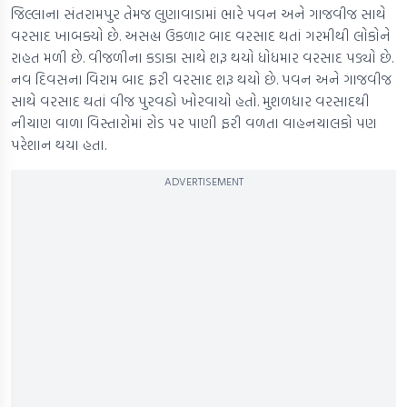
જિલ્લાના સંતરામપુર તેમજ લુણાવાડામાં ભારે પવન અને ગાજવીજ સાથે
વરસાદ ખાબક્યો છે. અસહ્ય ઉકળાટ બાદ વરસાદ થતાં ગરમીથી લોકોને
રાહત મળી છે. વીજળીના કડાકા સાથે શરૂ થયો ધોધમાર વરસાદ પડ્યો છે.
નવ દિવસના વિરામ બાદ ફરી વરસાદ શરૂ થયો છે. પવન અને ગાજવીજ
સાથે વરસાદ થતાં વીજ પુરવઠો ખોરવાયો હતો. મુશળધાર વરસાદથી
નીચાણ વાળા વિસ્તારોમાં રોડ પર પાણી ફરી વળતા વાહનચાલકો પણ
પરેશાન થયા હતા.
ADVERTISEMENT