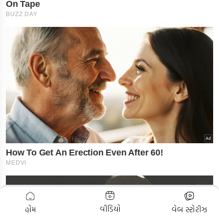
ADVERTISEMENT
વીડિયો
હોમ
વેબ સ્ટોરીઝ