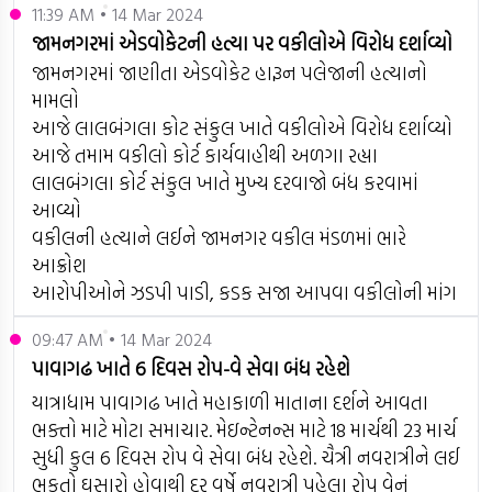
11:39 AM • 14 Mar 2024
જામનગરમાં એડવોકેટની હત્યા પર વકીલોએ વિરોધ દર્શાવ્યો
જામનગરમાં જાણીતા એડવોકેટ હારૂન પલેજાની હત્યાનો
મામલો
આજે લાલબંગલા કોટ સંકુલ ખાતે વકીલોએ વિરોધ દર્શાવ્યો
આજે તમામ વકીલો કોર્ટ કાર્યવાહીથી અળગા રહ્યા
લાલબંગલા કોર્ટ સંકુલ ખાતે મુખ્ય દરવાજો બંધ કરવામાં
આવ્યો
વકીલની હત્યાને લઈને જામનગર વકીલ મંડળમાં ભારે
આક્રોશ
આરોપીઓને ઝડપી પાડી, કડક સજા આપવા વકીલોની માંગ
09:47 AM • 14 Mar 2024
પાવાગઢ ખાતે 6 દિવસ રોપ-વે સેવા બંધ રહેશે
યાત્રાધામ પાવાગઢ ખાતે મહાકાળી માતાના દર્શને આવતા
ભક્તો માટે મોટા સમાચાર. મેઇન્ટેનન્સ માટે 18 માર્ચથી 23 માર્ચ
સુધી કુલ 6 દિવસ રોપ વે સેવા બંધ રહેશે. ચૈત્રી નવરાત્રીને લઈ
ભકતો ઘસારો હોવાથી દર વર્ષે નવરાત્રી પહેલા રોપ વેનું