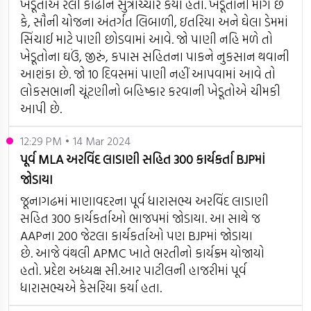
ખેડૂતોએ રેલી કાઢીને સુત્રોચ્ચાર કર્યા હતા. ખેડૂતોની માંગ છે
કે, સૌની યોજના અંતર્ગત લિબાળી, ઇતરિયા અને ઘેલા ડેમમાં
સિંચાઈ માટે પાણી છોડવામાં આવે. જો પાણી નહિ મળે તો
ખેડૂતોના ઘઉં, જીરું, કપાસ સહિતના પાકને નુકસાન થવાની
આશંકા છે. જો 10 દિવસમાં પાણી નહીં આપવામાં આવે તો
લોકસભાની ચૂંટણીનો બહિષ્કાર કરવાની ખેડૂતોએ ચીમકી
આપી છે.
12:29 PM • 14 Mar 2024
પૂર્વ MLA અરવિંદ લાડાણી સહિત 300 કાર્યકર્તા BJPમાં
જોડાયા
જૂનાગઢમાં માણાવદરના પૂર્વ ધારાસભ્ય અરવિંદ લાડાણી
સહિત 300 કાર્યકર્તાઓ ભાજપમાં જોડાયા. આ સાથે જ
AAPના 200 જેટલા કાર્યકર્તાઓ પણ BJPમાં જોડાયા
છે. આજે વંથલી APMC ખાતે ભરતીનો કાર્યક્રમ યોજાયો
હતો. પ્રદેશ અધ્યક્ષ સી.આર પાટીલની હાજરીમાં પૂર્વ
News H
ધારાસભ્યએ કેસરિયા કર્યા હતા.