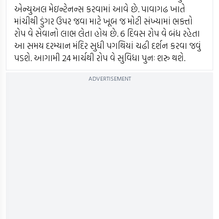
એન્યુઅલ મેઇન્ટેનન્સ કરવામાં આવે છે. પાવાગઢ ખાતે
માંચીથી ડુંગર ઉપર જવા માટે ખૂબ જ મોટી સંખ્યામાં ભક્તો
રોપ વે સેવાનો લાભ લેતા હોય છે. 6 દિવસ રોપ વે બંધ રહેતા
આ સમય દરમ્યાન મંદિર સુધી પગથિયાં ચઢી દર્શન કરવા જવું
પડશે. આગામી 24 માર્ચથી રોપ વે સુવિધા પુનઃ શરુ થશે.
ADVERTISEMENT