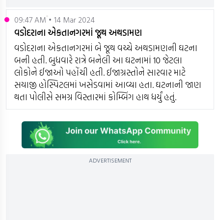
09:47 AM • 14 Mar 2024
વડોદરાના એકતાનગરમાં જૂથ અથડામણ
વડોદરાના એકતાનગરમાં બે જૂથ વચ્ચે અથડામણની ઘટના
બની હતી. બુધવારે રાત્રે બનેલી આ ઘટનામાં 10 જેટલા
લોકોને ઈજાઓ પહોંચી હતી. ઈજાગ્રસ્તોને સારવાર માટે
સયાજી હોસ્પિટલમાં ખસેડવામાં આવ્યા હતા. ઘટનાની જાણ
થતા પોલીસે સમગ્ર વિસ્તારમાં કોમ્બિંગ હાથ ધર્યું હતું.
ADVERTISEMENT