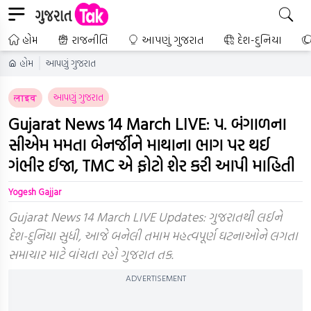
હોમ
રાજનીતિ
આપણું ગુજરાત
દેશ-દુનિયા
હોમ
આપણું ગુજરાત
આપણું ગુજરાત
लाइव
Gujarat News 14 March LIVE: પ. બંગાળના
સીએમ મમતા બેનર્જીને માથાના ભાગ પર થઈ
ગંભીર ઈજા, TMC એ ફોટો શેર કરી આપી માહિતી
Yogesh Gajjar
Gujarat News 14 March LIVE Updates: ગુજરાતથી લઈને
દેશ-દુનિયા સુધી, આજે બનેલી તમામ મહત્વપૂર્ણ ઘટનાઓને લગતા
સમાચાર માટે વાંચતા રહો ગુજરાત તક.
ADVERTISEMENT