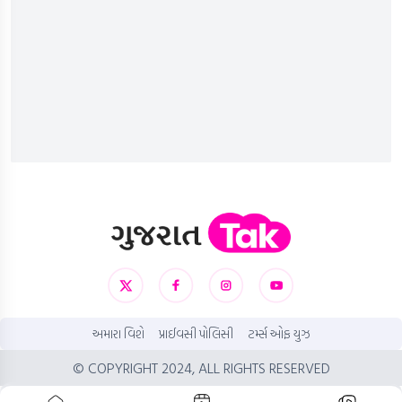
અમારા વિશે
પ્રાઈવસી પોલિસી
ટર્મ્સ ઓફ યુઝ
© COPYRIGHT 2024, ALL RIGHTS RESERVED
ADVERTISEMENT