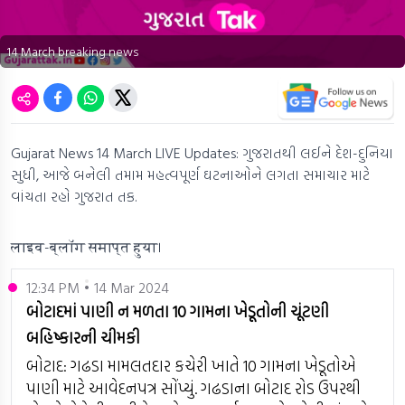
14 March breaking news
Gujarat News 14 March LIVE Updates: ગુજરાતથી લઈને દેશ-દુનિયા
સુધી, આજે બનેલી તમામ મહત્વપૂર્ણ ઘટનાઓને લગતા સમાચાર માટે
વાંચતા રહો ગુજરાત તક.
लाइव-ब्लॉग समाप्त हुया।
12:34 PM • 14 Mar 2024
બોટાદમાં પાણી ન મળતા 10 ગામના ખેડૂતોની ચૂંટણી
બહિષ્કારની ચીમકી
બોટાદ: ગઢડા મામલતદાર કચેરી ખાતે 10 ગામના ખેડૂતોએ
પાણી માટે આવેદનપત્ર સોંપ્યું. ગઢડાના બોટાદ રોડ ઉપરથી