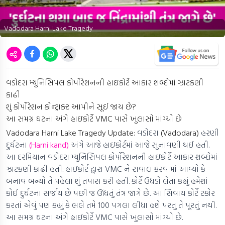
Vadodara Harni Lake Tragedy
વડોદરા મ્યુનિસિપલ કોર્પોરેશનની હાઇકોર્ટે આકાર શબ્દોમાં ઝાટકણી
કાઢી
શું કોર્પોરેશન કોન્ટ્રાક્ટ આપીને સૂઈ જાય છે?
આ સમગ્ર ઘટના અંગે હાઇકોર્ટે VMC પાસે ખુલાસો માંગ્યો છે
Vadodara Harni Lake Tragedy Update:
વડોદરા
(Vadodara)
હરણી
દુર્ઘટના
(Harni kand)
અંગે આજે હાઇકોર્ટમાં આજે સુનાવણી થઈ હતી.
આ દરમિયાન વડોદરા મ્યુનિસિપલ કોર્પોરેશનની હાઇકોર્ટે આકાર શબ્દોમાં
ઝાટકણી કાઢી હતી. હાઇકોર્ટ દ્વારા VMC ને સવાલ કરવામાં આવ્યો કે
બનાવ બન્યો તે પહેલા શું તપાસ કરી હતી. કોર્ટે ઉધડો લેતા કહ્યું હમેશાં
કોઈ દુર્ઘટના સર્જાય છે પછી જ ઊંધતું તંત્ર જાગે છે. આ સિવાય કોર્ટે ટકોર
કરતાં એવું પણ કહ્યું કે ભલે તમે 100 પગલા લીધા હશે પરંતુ તે પૂરતું નથી.
આ સમગ્ર ઘટના અંગે હાઇકોર્ટે VMC પાસે ખુલાસો માંગ્યો છે.