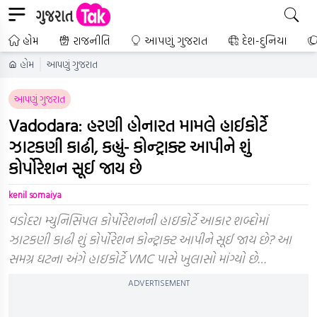
હોમ
રાજનીતિ
આપણું ગુજરાત
દેશ-દુનિયા
હોમ
આપણું ગુજરાત
આપણું ગુજરાત
Vadodara: હરણી હોનારત મામલે હાઈકોર્ટે
ઝાટકણી કાઢી, કહ્યું- કોન્ટ્રાક્ટ આપીને શું
કોર્પોરેશન સૂઈ જાય છે
kenil somaiya
વડોદરા મ્યુનિસિપલ કોર્પોરેશનની હાઇકોર્ટે આકાર શબ્દોમાં
ઝાટકણી કાઢી શું કોર્પોરેશન કોન્ટ્રાક્ટ આપીને સૂઈ જાય છે? આ
સમગ્ર ઘટના અંગે હાઇકોર્ટે VMC પાસે ખુલાસો માંગ્યો છે…
ADVERTISEMENT