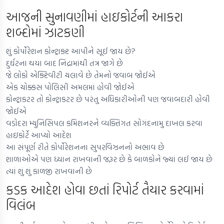
આજની સુનાવણીમાં હાઇકોર્ટની આકરા
શબ્દોમાં ઝાટકણી
શું કોર્પોરેશન કોન્ટ્રાક્ટ આપીને સૂઈ જાય છે?
દુર્ઘટના થયા બાદ નિંદ્રામાંથી તંત્ર જાગે છે
જે લોકો એક્ટિવીટી ચલાવે છે તેમનો જવાબ જોઈએ
એક ચોક્કસ પોલિસી અમલમાં હોવી જોઈએ
કોન્ટ્રાકટર તો કોન્ટ્રાકટર છે પરંતુ અધિકારીઓની પણ જવાબદારી હોવી
જોઈએ
વડોદરા મ્યુનિસિપલ કમિશનરને વ્યક્તિગત સોગંદનામુ દાખલ કરવા
હાઇકોર્ટે આપ્યો આદેશ
આ સંપૂર્ણ રીતે કોર્પોરેશનના સુપરવિઝનનો અભાવ છે
શાળાઓએ પણ ધ્યાન રાખવાની જરૂર છે કે બાળકોને જ્યાં લઈ જાય છે
ત્યાં શું શું કાળજી રાખવાની છે
કડક આદેશ હોવા છતાં રિપોર્ટ તૈયાર કરવામાં
વિલંબ