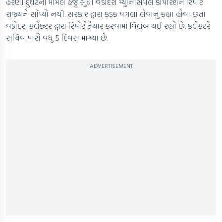
હરણી દુર્ઘટના મામલે હજુ સુધી વડોદરા મ્યુનિસિપલ કોર્પોરેશને રિપોર્ટ
રાજ્યને સોંપ્યો નથી. સરકાર દ્વારા કડક પગલાં લેવાનું કહ્યા હોવા છતાં
વડોદરા કલેક્ટર દ્વારા રિપોર્ટ તૈયાર કરવામાં વિલંબ થઈ રહ્યો છે. કલેકટરે
સચિવ પાસે વધુ 5 દિવસ માગ્યા છે.
ADVERTISEMENT