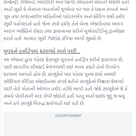
ઈન્ફ્રન્ટ્રી, રેજિમેન્ટ, આર્ટિલરી અને બ્રિગેડ સહિતની માહિતી મોકલી હતી.
અહીં સુધી કે સેનાના વાહનોની મૂવમેન્ટ પર પણ તે ધ્યાન રાખતો અને
ગુપ્ત તથા સંવેદનશીલ માહિતીઓ વ્હોટસએપ અને કોલિંગ થકી હમીદ
સુધી પહોંચાડતો હતો. જેના સામે હમીદ તેને બેન્ક એકાઉન્ટમાં અલગ
અલગ વ્યક્તિને રોકડા તથા ફાયનાન્સ કરીને યુએસટીડીનું ટ્રાન્ઝેક્શ
કરતો હતો. અત્યાર સુધી 75856 રૂપિયા આપી ચુક્યો છે.
યુવકને હનીટ્રેપમાં ફસાવ્યો અને પછી…
આ એજન્ટ દ્વારા પહેલા ફેસબુક યુઝરને હનીટ્રેપ કરીને ફસાવાય છે,
પછી ભારતીય સીમકાર્ડ મેળવવાથી લઈ અન્ય પ્રકારે તેનો ઉપયોગ
કરવામાં આવતો હોય છે. સાળુંકેને પણ પહેલા પૂનમ શર્મા નામથી
સોશિયલ મીડિયા એકાઉન્ટમાં સંપર્ક કરીને સાળુંકેનો વિશ્વાસ કેળવ્યો
પછી તેણે પોતાની ઓળખ હમીદ તરીકે આપી હતી. જોકે સાળુંકેએ જે તે
સમયે પોલીસની મદદ લેવી જોઈતી હતી પરંતુ અહીં કાંઈક જુદુ જ થયું
અને હવે સાળુંકે વિરુદ્ધ કાર્યવાહી થઈ રહી છે.
ADVERTISEMENT