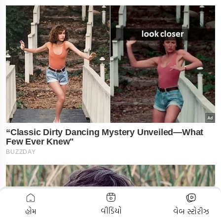
ADVERTISEMENT
વીડિયો
હોમ
વેબ સ્ટોરીઝ