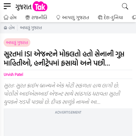
હોમ
રાજનીતિ
આપણું ગુજરાત
દેશ-દુનિયા
હોમ
આપણું ગુજરાત
આપણું ગુજરાત
સુરતમાં ISI એજન્ટને મોકલતો હતો સેનાની ગુપ્ત
માહિતીઓ, હનીટ્રેપમાં ફસાયો અને પછી…
Urvish Patel
સુરતઃ સુરત ક્રાઈમ બ્રાન્ચને એક મોટી સફળતા હાથ લાગી છે.
પોલીસે આઈએસઆઈ એજન્ટ સાથે સાંઠગાંઠ ધરાવતા સુરતી
યુવકને ઝડપી પાડ્યો છે. દીપક સાળુંકે નામનો આ…
ADVERTISEMENT