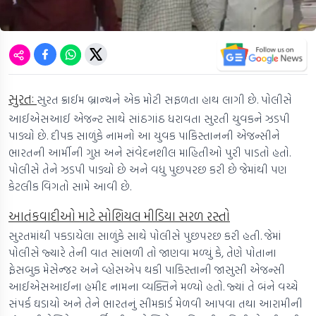
સુરતઃ
સુરત ક્રાઈમ બ્રાન્ચને એક મોટી સફળતા હાથ લાગી છે. પોલીસે
આઈએસઆઈ એજન્ટ સાથે સાંઠગાંઠ ધરાવતા સુરતી યુવકને ઝડપી
પાડ્યો છે. દીપક સાળુંકે નામનો આ યુવક પાકિસ્તાનની એજન્સીને
ભારતની આર્મીની ગુપ્ત અને સંવેદનશીલ માહિતીઓ પુરી પાડતો હતો.
પોલીસે તેને ઝડપી પાડ્યો છે અને વધુ પુછપરછ કરી છે જેમાંથી પણ
કેટલીક વિગતો સામે આવી છે.
આતંકવાદીઓ માટે સોશિયલ મીડિયા સરળ રસ્તો
સુરતમાંથી પકડાયેલા સાળુંકે સાથે પોલીસે પુછપરછ કરી હતી. જેમાં
પોલીસે જ્યારે તેની વાત સાંભળી તો જાણવા મળ્યું કે, તેણે પોતાના
ફેસબુક મેસેન્જર અને વ્હોસએપ થકી પાકિસ્તાની જાસુસી એજન્સી
આઈએસઆઈના હમીદ નામના વ્યક્તિને મળ્યો હતો. જ્યાં તે બંને વચ્ચે
સંપર્ક ઘડાયો અને તેને ભારતનું સીમકાર્ડ મેળવી આપવા તથા આરામીની