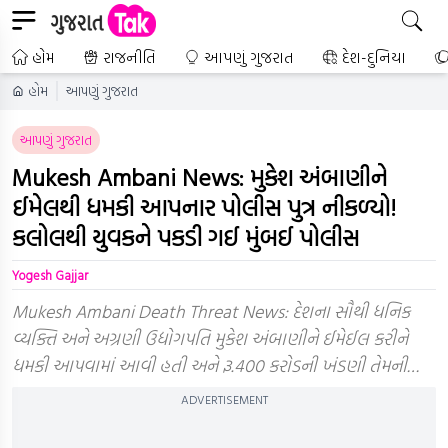
હોમ
રાજનીતિ
આપણું ગુજરાત
દેશ-દુનિયા
હોમ
આપણું ગુજરાત
આપણું ગુજરાત
Mukesh Ambani News: મુકેશ અંબાણીને
ઈમેલથી ધમકી આપનાર પોલીસ પુત્ર નીકળ્યો!
કલોલથી યુવકને પકડી ગઈ મુંબઈ પોલીસ
Yogesh Gajjar
Mukesh Ambani Death Threat News: દેશના સૌથી ધનિક
વ્યક્તિ અને અગ્રણી ઉદ્યોગપતિ મુકેશ અંબાણીને ઈમેઈલ કરીને
ધમકી આપવામાં આવી હતી અને રૂ.400 કરોડની ખંડણી તેમની…
ADVERTISEMENT