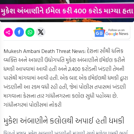
Mukesh Ambani Death Threat News
: દેશના સૌથી ધનિક
વ્યક્તિ અને અગ્રણી ઉદ્યોગપતિ મુકેશ અંબાણીને ઈમેઈલ કરીને
ધમકી આપવામાં આવી હતી અને રૂ.400 કરોડની ખંડણી તેમની
પાસેથી માંગવામાં આવી હતી. એક બાદ એક ઈમેઈલથી ધમકી દ્વારા
ખંડણીની આ રકમ વધી રહી હતી, જેમાં પોલીસ તપાસમાં ખંડણી
માગવાના કેસના તાર ગાંધીનગરના કલોલ સુધી પહોંચ્યા છે.
ગાંધીનગરમાં પોલીસમાં નોકરી
મુકેશ અંબાણીને કલોલથી અપાઈ હતી ધમકી
વિગતો મુજબ, મુકેશ અંબાણી ખંડણીની માંગણી સાથે મળેલા ધમકી ભર્યા