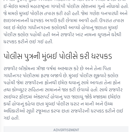
ઈ-મેઈલ મામલે મહારાષ્ટ્રના ગાંવદેવી પોલીસ સ્ટેશનમાં ગુનો નોંધાયો હતો.
જે મામલે મુંબઈ પોલીસ તપાસ કરી રહી હતી. જેમાં ગણેશ વનપારધી અને
શાદાબખાનની ધરપકડ અગાઉ કરી લેવામાં આવી હતી. ઉપરાંત તપાસ
બાદ ઈ-મેઈલ ગાંધીનગરના કલોલથી આવ્યો હોવાનું જણાતા મુંબઈ
પોલીસ કલોલ પહોંચી હતી અને રાજવીર ખાંટ નામના યુવકને ઘરેથી
ધરપકડ કરીને લઈ ગઈ હતી.
પોલીસ પુત્રની મુંબઈ પોલીસે કરી ધરપકડ
રાજવીર બીકોમના ત્રીજા વર્ષમાં અભ્યાસ કરે છે અને તેના પિતા
ગાંધીનગર પોલીસમાં ફરજ બજાવે છે. મુંબઈ પોલીસ શુક્રવારે કલોલ
પહોંચી જેમાં રાજવીરના ફોનથી ઈમેલ થયાનું સામે આવતા તેના ફોન
તથા કોમ્પ્યુટર સહિતના સામાનને જપ્ત કરી લેવાયો હતો. સાથે રાજવીર
સાઈબર ફીલ્ડમાં એક્સપર્ટ હોવાનું પણ જણાયું. જોકે મજાકમાં ઈમેઈલ
કર્યો હોવાનું કહેવા છતા મુંબઈ પોલીસ ધરાર ન માની અને ઉચ્ચ
અધિકારીઓ સુધી રજૂઆત કરવા છતાં રાજવીરની ધરપકડ કરીને લઈ
ગઈ હતી.
ADVERTISEMENT