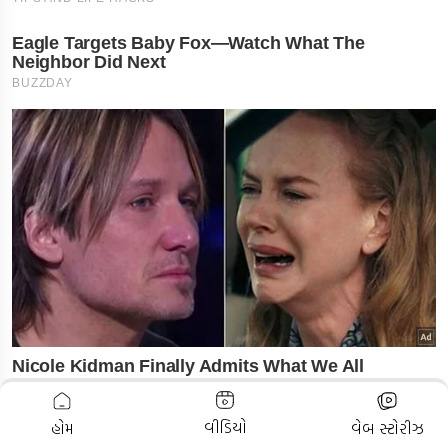
ADVERTISEMENT
વીડિયો
હોમ
વેબ સ્ટોરીઝ